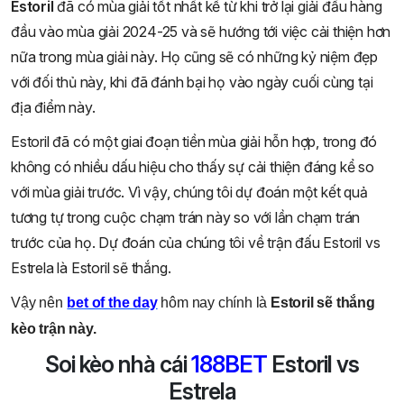
Estoril
đã có mùa giải tốt nhất kể từ khi trở lại giải đấu hàng
đầu vào mùa giải 2024-25 và sẽ hướng tới việc cải thiện hơn
nữa trong mùa giải này. Họ cũng sẽ có những kỷ niệm đẹp
với đối thủ này, khi đã đánh bại họ vào ngày cuối cùng tại
địa điểm này.
Estoril đã có một giai đoạn tiền mùa giải hỗn hợp, trong đó
không có nhiều dấu hiệu cho thấy sự cải thiện đáng kể so
với mùa giải trước. Vì vậy, chúng tôi dự đoán một kết quả
tương tự trong cuộc chạm trán này so với lần chạm trán
trước của họ. Dự đoán của chúng tôi về trận đấu Estoril vs
Estrela là Estoril sẽ thắng.
Vậy
nên
bet of the day
hôm nay chính là
Estoril
sẽ thắng
kèo
trận này.
Soi kèo nhà cái
188BET
Estoril vs
Estrela