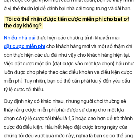
ở vị thế thuận lợi để đánh bại nhà cái trong trung và dài hạn.
Tôi có thể nhận được tiền cược miễn phí cho bet of
the day không?
Nhiều nhà cái
thực hiện các chương trình khuyến mãi
đặt cược miễn phí
cho khách hàng mới và một số thậm chí
còn thực hiện các ưu đãi như vậy cho khách hàng hiện tại.
Việc đặt cược một lần (đặt cược vào một lựa chọn) hầu như
luôn được cho phép theo các điều khoản và điều kiện cược
miễn phí. Tuy nhiên, bạn có thể cần phải lưu ý đến yêu cầu
tỷ lệ cược tối thiểu.
Quy định này có khác nhau, nhưng người chơi thường sẽ
thấy rằng cược miễn phí phải được sử dụng cho một lựa
chọn có tỷ lệ cược tối thiểu là 1,5 hoặc cao hơn để trở thành
cược đủ điều kiện. Hầu hết Mẹo đặt cược trong ngày của
chúng tôi đều vượt quá mức này, nghĩa là bạn sẽ có thể ủng