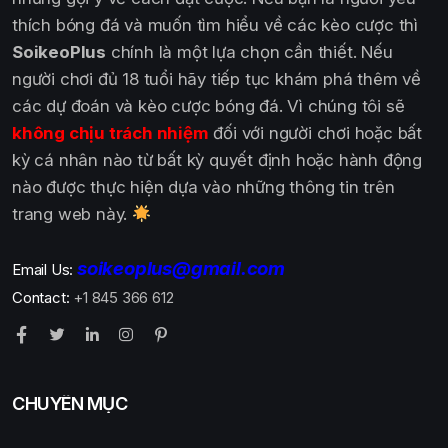
thích bóng đá và muốn tìm hiểu về các kèo cược thì
SoikeoPlus
chính là một lựa chọn cần thiết. Nếu
người chơi đủ 18 tuổi hãy tiếp tục khám phá thêm về
các dự đoán và kèo cược bóng đá. Vì chúng tôi sẽ
không chịu trách nhiệm
đối với người chơi hoặc bất
kỳ cá nhân nào từ bất kỳ quyết định hoặc hành động
nào được thực hiện dựa vào những thông tin trên
trang web này.
soikeoplus@gmail.com
Email Us:
Contact:
+1 845 366 612
CHUYÊN MỤC