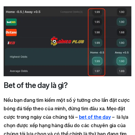
Bet of the day là gì?
Nếu bạn đang tìm kiếm một số ý tưởng cho lần đặt cược
bóng đá tiếp theo của mình, đừng tìm đâu xa. Mẹo đặt
cược trong ngày của chúng tôi –
bet of the day
– là lựa
chọn được xếp hạng hàng đầu do các chuyên gia của
chúng tôi lựa chọn và có thể chính là thứ bạn đang tìm