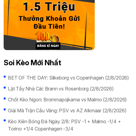
Soi Kèo Mới Nhất
BET OF THE DAY: Silkeborg vs Copenhagen (2/8/2026)
Lật Tẩy Nhà Cái: Brann vs Rosenborg (2/8/2026)
Chốt Kèo Ngon: Brommapojkarna vs Malmo (2/8/2026)
Giải Mã Trận Cầu Vàng: PSV vs AZ Alkmaar (2/8/2026)
Kèo Xiên Bóng Đá Ngày 2/8: PSV -1 + Malmo -1/4 +
Torino +1/4 Copenhagen -3/4