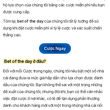
hộ lựa chọn của chúng tôi bằng các cược miễn phí nếu bạn
được cung cấp.
Tóm lại,
bet of the day
của chúng tôi rất lý tưởng để sử
dụng khi đặt cược miễn phí vì tỷ lệ cược và xác suất chiến
thắng cao.
Cược Ngay
Bet of the day ở đâu?
Đối với mỗi Cược trong ngày, chúng tôi nêu bật một số nhà
cái đang đưa ra mức giá hấp dẫn cho lựa chọn được đánh
dấu của chúng tôi. Bạn không thể sai với một trong những
đề xuất của chúng tôi, nhưng đôi khi, bạn có thể cân nhắc
việc đặt cược ở nơi khác, có lẽ để tận dụng phần thưởng
dành cho khách hàng mới với một trong những nhà cái nổi