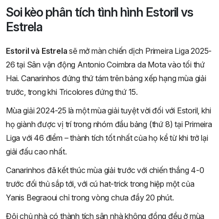
Soi kèo phân tích tình hình Estoril vs
Estrela
Estoril và Estrela
sẽ mở màn chiến dịch Primeira Liga 2025-
26 tại Sân vận động Antonio Coimbra da Mota vào tối thứ
Hai. Canarinhos đứng thứ tám trên bảng xếp hạng mùa giải
trước, trong khi Tricolores đứng thứ 15.
Mùa giải 2024-25 là một mùa giải tuyệt vời đối với Estoril, khi
họ giành được vị trí trong nhóm đầu bảng (thứ 8) tại Primeira
Liga với 46 điểm – thành tích tốt nhất của họ kể từ khi trở lại
giải đấu cao nhất.
Canarinhos đã kết thúc mùa giải trước với chiến thắng 4-0
trước đối thủ sắp tới, với cú hat-trick trong hiệp một của
Yanis Begraoui chỉ trong vòng chưa đầy 20 phút.
Đội chủ nhà có thành tích sân nhà không đồng đều ở mùa