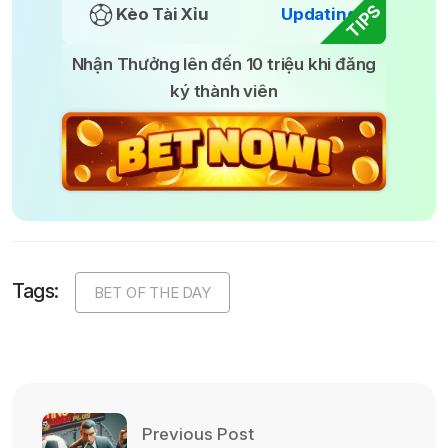
TIPS
Kèo Tài Xỉu
Updating
Nhận Thưởng lên đến 10 triệu khi đăng
ký thành viên
Tags:
BET OF THE DAY
Previous Post