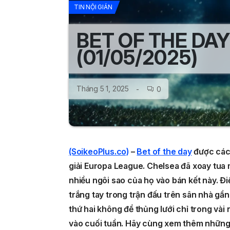
TIN NỘI GIÁN
BET OF THE DAY:
(01/05/2025)
Tháng 5 1, 2025
0
(SoikeoPlus.co)
–
Bet of the day
được các 
giải Europa League. Chelsea đã xoay tu
nhiều ngôi sao của họ vào bán kết này. Đ
trắng tay trong trận đấu trên sân nhà g
thứ hai không để thủng lưới chỉ trong vài
vào cuối tuần. H
ãy cùng xem thêm những 