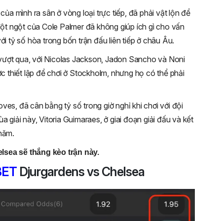
ủa mình ra sân ở vòng loại trực tiếp, đã phải vật lộn để
ột ngột của Cole Palmer đã không giúp ích gì cho vấn
 tỷ số hòa trong bốn trận đấu liên tiếp ở châu Âu.
 vượt qua, với Nicolas Jackson, Jadon Sancho và Noni
c thiết lập để chơi ở Stockholm, nhưng họ có thể phải
oves, đã cân bằng tỷ số trong giờ nghỉ khi chơi với đội
giải này, Vitoria Guimaraes, ở giai đoạn giải đấu và kết
 năm.
lsea
sẽ thắng kèo
trận này.
BET
Djurgardens vs Chelsea