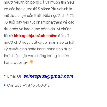
người yêu thích bóng đá và muốn tìm hiểu
về các kèo cược thì
SoikeoPlus
chính là
một lựa chọn cần thiết. Nếu người chơi đủ
18 tuổi hãy tiếp tục khám phá thêm về các
dự đoán và kèo cược bóng đá. Vì chúng
tôi sẽ
không chịu trách nhiệm
đối với
người chơi hoặc bất kỳ cá nhân nào từ bất
kỳ quyết định hoặc hành động nào được
thực hiện dựa vào những thông tin trên
trang web này.
soikeoplus@gmail.com
Email Us:
Contact:
+1 845 366 612