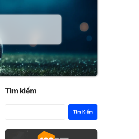
Tìm kiếm
Tìm Kiếm