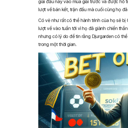
giải đấu này vào mùa giải trước và được hỗ tr
lượt về bán kết, trận đấu mà cuối cùng họ đã
Có vẻ như rất có thể hành trình của họ sẽ bị 
lượt về vào tuần tới vì họ đã giành chiến th
nhưng có lý do để tin rằng Djurgarden có thể k
trong một thời gian.