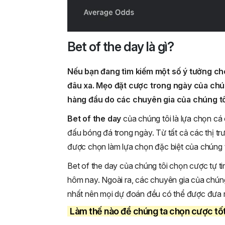
Bet of the day là gì?
Nếu bạn đang tìm kiếm một số ý tưởng cho
đâu xa. Mẹo đặt cược trong ngày của chú
hàng đầu do các chuyên gia của chúng tôi
Bet of the day
của chúng tôi là lựa chọn cá 
đấu bóng đá trong ngày. Từ tất cả các thị tr
được chọn làm lựa chọn đặc biệt của chúng t
Bet of the day của chúng tôi chọn cược tự ti
hôm nay. Ngoài ra, các chuyên gia của chú
nhất nên mọi dự đoán đều có thể được đưa ra
Làm thế nào để chúng ta chọn cược tốt