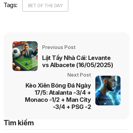
Tags:
BET OF THE DAY
Previous Post
Lật Tẩy Nhà Cái: Levante
vs Albacete (16/05/2025)
Next Post
Kèo Xiên Bóng Đá Ngày
17/5: Atalanta -3/4 +
Monaco -1/2 + Man City
-3/4 + PSG -2
Tìm kiếm