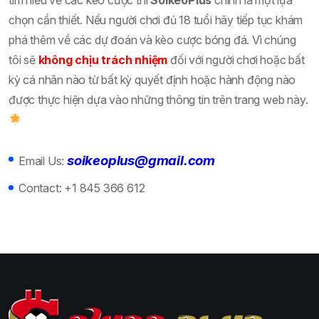
chọn cần thiết. Nếu người chơi đủ 18 tuổi hãy tiếp tục khám
phá thêm về các dự đoán và kèo cược bóng đá. Vì chúng
tôi sẽ
không chịu trách nhiệm
đối với người chơi hoặc bất
kỳ cá nhân nào từ bất kỳ quyết định hoặc hành động nào
được thực hiện dựa vào những thông tin trên trang web này.
soikeoplus@gmail.com
Email Us:
Contact:
+1 845 366 612