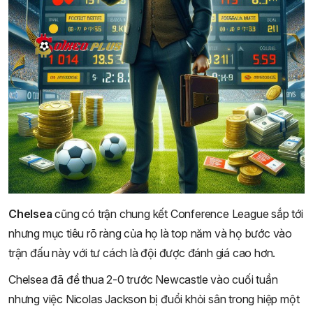
Chelsea
cũng có trận chung kết Conference League sắp tới
nhưng mục tiêu rõ ràng của họ là top năm và họ bước vào
trận đấu này với tư cách là đội được đánh giá cao hơn.
Chelsea đã để thua 2-0 trước Newcastle vào cuối tuần
nhưng việc Nicolas Jackson bị đuổi khỏi sân trong hiệp một