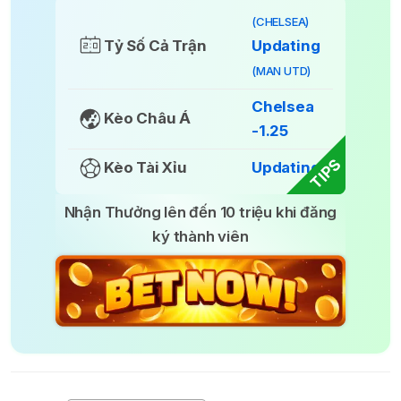
(CHELSEA)
Tỷ Số Cả Trận
Updating
(MAN UTD)
Chelsea
Kèo Châu Á
-1.25
TIPS
Kèo Tài Xỉu
Updating
Nhận Thưởng lên đến 10 triệu khi đăng
ký thành viên