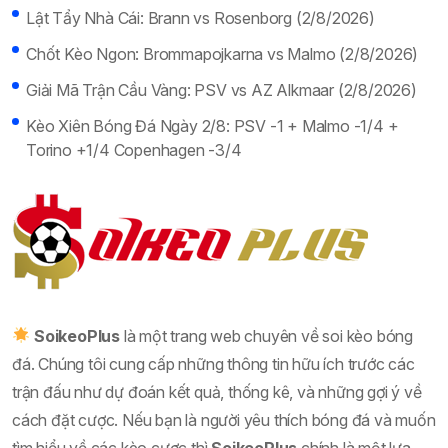
Lật Tẩy Nhà Cái: Brann vs Rosenborg (2/8/2026)
Chốt Kèo Ngon: Brommapojkarna vs Malmo (2/8/2026)
Giải Mã Trận Cầu Vàng: PSV vs AZ Alkmaar (2/8/2026)
Kèo Xiên Bóng Đá Ngày 2/8: PSV -1 + Malmo -1/4 +
Torino +1/4 Copenhagen -3/4
SoikeoPlus
là một trang web chuyên về soi kèo bóng
đá. Chúng tôi cung cấp những thông tin hữu ích trước các
trận đấu như dự đoán kết quả, thống kê, và những gợi ý về
cách đặt cược. Nếu bạn là người yêu thích bóng đá và muốn
tìm hiểu về các kèo cược thì
SoikeoPlus
chính là một lựa