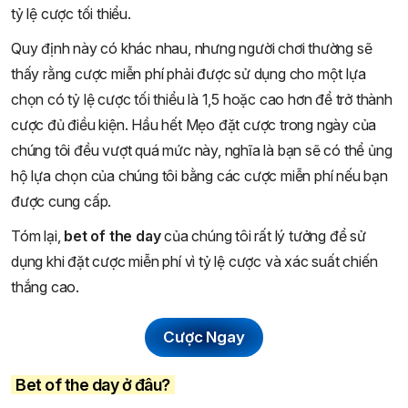
tỷ lệ cược tối thiểu.
Quy định này có khác nhau, nhưng người chơi thường sẽ
thấy rằng cược miễn phí phải được sử dụng cho một lựa
chọn có tỷ lệ cược tối thiểu là 1,5 hoặc cao hơn để trở thành
cược đủ điều kiện. Hầu hết Mẹo đặt cược trong ngày của
chúng tôi đều vượt quá mức này, nghĩa là bạn sẽ có thể ủng
hộ lựa chọn của chúng tôi bằng các cược miễn phí nếu bạn
được cung cấp.
Tóm lại,
bet of the day
của chúng tôi rất lý tưởng để sử
dụng khi đặt cược miễn phí vì tỷ lệ cược và xác suất chiến
thắng cao.
Cược Ngay
Bet of the day ở đâu?