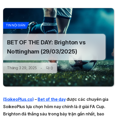
TIN NỘI GIÁN
BET OF THE DAY: Brighton vs
Nottingham (29/03/2025)
Tháng 3 29, 2025
0
(SoikeoPlus.co)
–
Bet of the day
được các chuyên gia
SoikeoPlus lựa chọn hôm nay chính là ở giải FA Cup.
Brighton đã thắng sáu trong bảy trận gần nhất, bao