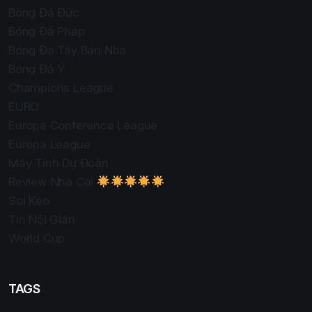
Bóng Đá Đức
Bóng Đá Pháp
Bóng Đá Tây Ban Nha
Bóng Đá Ý
Champions League
EURO
Europa Conference League
Europa League
Máy Tính Dự Đoán
Review Nhà Cái
Soi Kèo
Tin Nội Gián
World Cup
TAGS