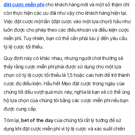
đặt cược miễn phí
cho khách hàng mới và một số thậm chí
còn thực hiện các ưu đãi như vậy cho khách hàng hiện tại.
Việc đặt cược một lần (đặt cược vào một lựa chọn) hầu như
luôn được cho phép theo các điều khoản và điều kiện cược
miễn phí. Tuy nhiên, bạn có thể cần phải lưu ý đến yêu cầu
tỷ lệ cược tối thiểu.
Quy định này có khác nhau, nhưng người chơi thường sẽ
thấy rằng cược miễn phí phải được sử dụng cho một lựa
chọn có tỷ lệ cược tối thiểu là 1,5 hoặc cao hơn để trở thành
cược đủ điều kiện. Hầu hết Mẹo đặt cược trong ngày của
chúng tôi đều vượt quá mức này, nghĩa là bạn sẽ có thể ủng
hộ lựa chọn của chúng tôi bằng các cược miễn phí nếu bạn
được cung cấp.
Tóm lại,
bet of the day
của chúng tôi rất lý tưởng để sử
dụng khi đặt cược miễn phí vì tỷ lệ cược và xác suất chiến