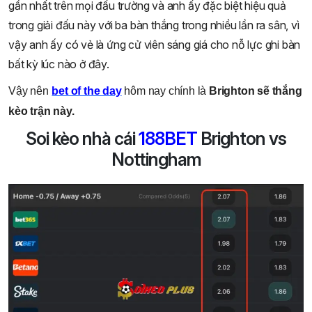
gần nhất trên mọi đấu trường và anh ấy đặc biệt hiệu quả
trong giải đấu này với ba bàn thắng trong nhiều lần ra sân, vì
vậy anh ấy có vẻ là ứng cử viên sáng giá cho nỗ lực ghi bàn
bất kỳ lúc nào ở đây.
Vậy
nên
bet of the day
hôm nay chính là
Brighton
sẽ thắng
kèo
trận này.
Soi kèo nhà cái
188BET
Brighton vs
Nottingham