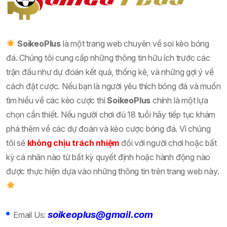
SoikeoPlus
là một trang web chuyên về soi kèo bóng
đá. Chúng tôi cung cấp những thông tin hữu ích trước các
trận đấu như dự đoán kết quả, thống kê, và những gợi ý về
cách đặt cược. Nếu bạn là người yêu thích bóng đá và muốn
tìm hiểu về các kèo cược thì
SoikeoPlus
chính là một lựa
chọn cần thiết. Nếu người chơi đủ 18 tuổi hãy tiếp tục khám
phá thêm về các dự đoán và kèo cược bóng đá. Vì chúng
tôi sẽ
không chịu trách nhiệm
đối với người chơi hoặc bất
kỳ cá nhân nào từ bất kỳ quyết định hoặc hành động nào
được thực hiện dựa vào những thông tin trên trang web này.
soikeoplus@gmail.com
Email Us: