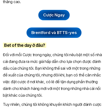
thắng cao.
Cược Ngay
Brentford và BTTS-yes
Bet of the day ở đâu?
Đối với mỗi Cược trong ngày, chúng tôi nêu bật một số nhà
cái đang đưa ra mức giá hấp dẫn cho lựa chọn được đánh
dấu của chúng tôi. Bạn không thể sai với một trong những
đề xuất của chúng tôi, nhưng đôi khi, bạn có thể cân nhắc
việc đặt cược ở nơi khác, có lẽ để tận dụng phần thưởng
dành cho khách hàng mới với một trong những nhà cái nổi
bật khác của chúng tôi.
Tuy nhiên, chúng tôi không khuyến khích người đánh cược