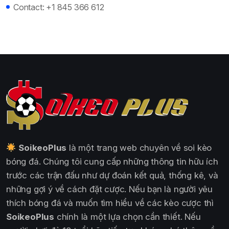
Contact:
+1 845 366 612
SoikeoPlus
là một trang web chuyên về soi kèo
bóng đá. Chúng tôi cung cấp những thông tin hữu ích
trước các trận đấu như dự đoán kết quả, thống kê, và
những gợi ý về cách đặt cược. Nếu bạn là người yêu
thích bóng đá và muốn tìm hiểu về các kèo cược thì
SoikeoPlus
chính là một lựa chọn cần thiết. Nếu