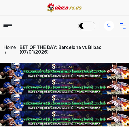
Home
BET OF THE DAY: Barcelona vs Bilbao
(07/01/2026)