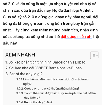
số 2-0 và đó cũng là một lựa chọn tuyệt vời cho tỷ số
chính xác của trận đấu này. Họ đã đánh bại Athletic
Club với tỷ số 2-0 ở cùng giai đoạn này năm ngoái, đội
bóng đã không ghi bàn trong bốn trong bảy trận gần
nhất. H
ãy cùng xem thêm những phân tích, nhận định
của soikeoplus cũng như có thể
đặt cược miễn phí
trận
đấu này.
XEM NHANH
Soi kèo phân tích tình hình Barcelona vs Bilbao
Soi kèo nhà cái 188BET Barcelona vs Bilbao
Bet of the day là gì?
Làm thế nào để chúng ta chọn cược tốt nhất trong
ngày?
Cược trong ngày có thường thắng không?
Tôi có thể nhận được tiền cược miễn phí cho bet of the
day không?
Bet of the day ở đâu?