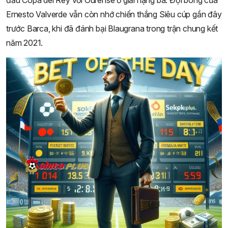
đấu Copa del Rey với Ourense ở giải hạng ba. Đội bóng của
Ernesto Valverde vẫn còn nhớ chiến thắng Siêu cúp gần đây
trước Barca, khi đã đánh bại Blaugrana trong trận chung kết
năm 2021.