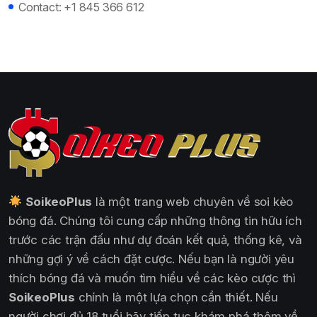
Contact:
+1 845 366 612
SoikeoPlus
là một trang web chuyên về soi kèo
bóng đá. Chúng tôi cung cấp những thông tin hữu ích
trước các trận đấu như dự đoán kết quả, thống kê, và
những gợi ý về cách đặt cược. Nếu bạn là người yêu
thích bóng đá và muốn tìm hiểu về các kèo cược thì
SoikeoPlus
chính là một lựa chọn cần thiết. Nếu
người chơi đủ 18 tuổi hãy tiếp tục khám phá thêm về