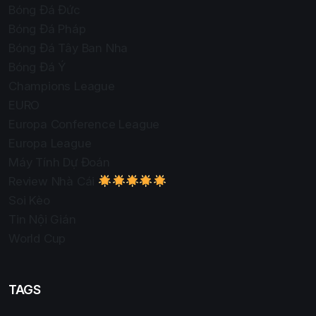
Bóng Đá Đức
Bóng Đá Pháp
Bóng Đá Tây Ban Nha
Bóng Đá Ý
Champions League
EURO
Europa Conference League
Europa League
Máy Tính Dự Đoán
Review Nhà Cái
Soi Kèo
Tin Nội Gián
World Cup
TAGS