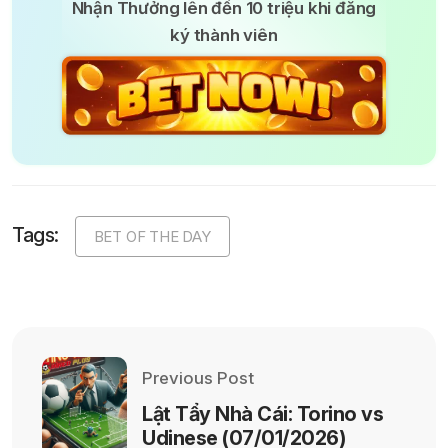
Nhận Thưởng lên đến 10 triệu khi đăng
ký thành viên
Tags:
BET OF THE DAY
Previous Post
Lật Tẩy Nhà Cái: Torino vs
Udinese (07/01/2026)