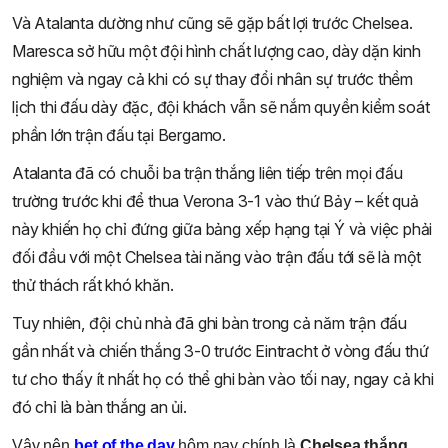
Và Atalanta dường như cũng sẽ gặp bất lợi trước Chelsea.
Maresca sở hữu một đội hình chất lượng cao, dày dặn kinh
nghiệm và ngay cả khi có sự thay đổi nhân sự trước thềm
lịch thi đấu dày đặc, đội khách vẫn sẽ nắm quyền kiểm soát
phần lớn trận đấu tại Bergamo.
Atalanta đã có chuỗi ba trận thắng liên tiếp trên mọi đấu
trường trước khi để thua Verona 3-1 vào thứ Bảy – kết quả
này khiến họ chỉ đứng giữa bảng xếp hạng tại Ý và việc phải
đối đầu với một Chelsea tài năng vào trận đấu tới sẽ là một
thử thách rất khó khăn.
Tuy nhiên, đội chủ nhà đã ghi bàn trong cả năm trận đấu
gần nhất và chiến thắng 3-0 trước Eintracht ở vòng đấu thứ
tư cho thấy ít nhất họ có thể ghi bàn vào tối nay, ngay cả khi
đó chỉ là bàn thắng an ủi.
Vậy
nên
bet of the day
hôm nay chính là
Chelsea
thắng