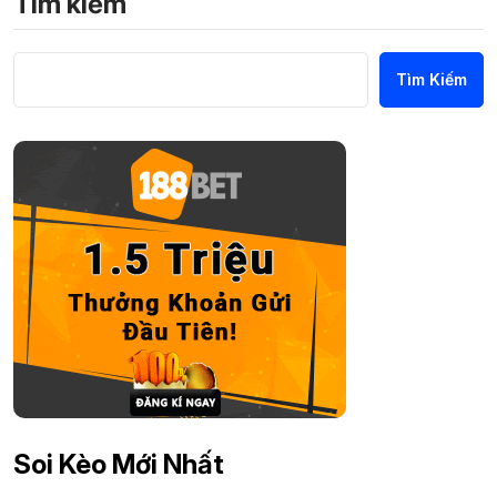
Tìm kiếm
Tìm Kiếm
Soi Kèo Mới Nhất