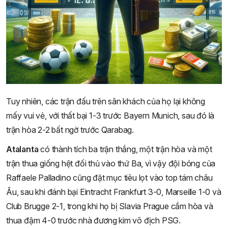
Tuy nhiên, các trận đấu trên sân khách của họ lại không
mấy vui vẻ, với thất bại 1-3 trước Bayern Munich, sau đó là
trận hòa 2-2 bất ngờ trước Qarabag.
Atalanta
có thành tích ba trận thắng, một trận hòa và một
trận thua giống hệt đối thủ vào thứ Ba, vì vậy đội bóng của
Raffaele Palladino cũng đặt mục tiêu lọt vào top tám châu
Âu, sau khi đánh bại Eintracht Frankfurt 3-0, Marseille 1-0 và
Club Brugge 2-1, trong khi họ bị Slavia Prague cầm hòa và
thua đậm 4-0 trước nhà đương kim vô địch PSG.