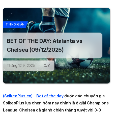
TIN NỘI GIÁN
BET OF THE DAY: Atalanta vs
Chelsea (09/12/2025)
Tháng 12 9, 2025
0
(SoikeoPlus.co)
–
Bet of the day
được các chuyên gia
SoikeoPlus lựa chọn hôm nay chính là ở giải Champions
League. Chelsea đã giành chiến thắng tuyệt vời 3-0