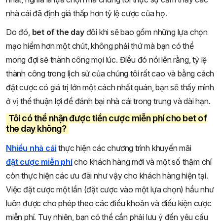
nhà cái đã định giá thấp hơn tỷ lệ cược của họ.
Do đó,
bet of the day
đôi khi sẽ bao gồm những lựa chọn
mạo hiểm hơn một chút, không phải thứ mà bạn có thể
mong đợi sẽ thành công mọi lúc. Điều đó nói lên rằng, tỷ lệ
thành công trong lịch sử của chúng tôi rất cao và bằng cách
đặt cược có giá trị lớn một cách nhất quán, bạn sẽ thấy mình
ở vị thế thuận lợi để đánh bại nhà cái trong trung và dài hạn.
Tôi có thể nhận được tiền cược miễn phí cho bet of
the day không?
Nhiều nhà cái
thực hiện các chương trình khuyến mãi
đặt cược miễn phí
cho khách hàng mới và một số thậm chí
còn thực hiện các ưu đãi như vậy cho khách hàng hiện tại.
Việc đặt cược một lần (đặt cược vào một lựa chọn) hầu như
luôn được cho phép theo các điều khoản và điều kiện cược
miễn phí. Tuy nhiên, bạn có thể cần phải lưu ý đến yêu cầu