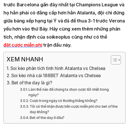
trước Barcelona gần đây nhất tại Champions League và
họ hẳn phải có đẳng cấp hơn hẳn Atalanta, đội chỉ đứng
giữa bảng xếp hạng tại Ý và đã để thua 3-1 trước Verona
yếu hơn vào thứ Bảy. H
ãy cùng xem thêm những phân
tích, nhận định của soikeoplus cũng như có thể
đặt cược miễn phí
trận đấu này.
XEM NHANH
Soi kèo phân tích tình hình Atalanta vs Chelsea
Soi kèo nhà cái 188BET Atalanta vs Chelsea
Bet of the day là gì?
Làm thế nào để chúng ta chọn cược tốt nhất trong
ngày?
Cược trong ngày có thường thắng không?
Tôi có thể nhận được tiền cược miễn phí cho bet of the
day không?
Bet of the day ở đâu?