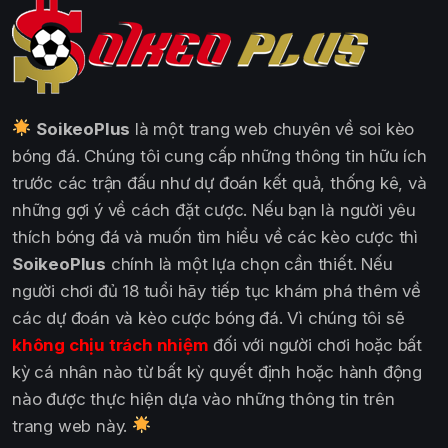
SoikeoPlus
là một trang web chuyên về soi kèo
bóng đá. Chúng tôi cung cấp những thông tin hữu ích
trước các trận đấu như dự đoán kết quả, thống kê, và
những gợi ý về cách đặt cược. Nếu bạn là người yêu
thích bóng đá và muốn tìm hiểu về các kèo cược thì
SoikeoPlus
chính là một lựa chọn cần thiết. Nếu
người chơi đủ 18 tuổi hãy tiếp tục khám phá thêm về
các dự đoán và kèo cược bóng đá. Vì chúng tôi sẽ
không chịu trách nhiệm
đối với người chơi hoặc bất
kỳ cá nhân nào từ bất kỳ quyết định hoặc hành động
nào được thực hiện dựa vào những thông tin trên
trang web này.