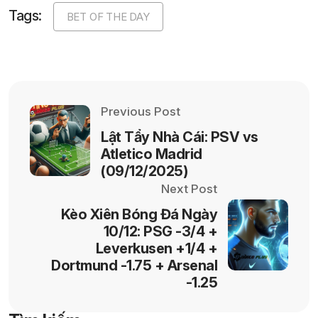
Tags:
BET OF THE DAY
Previous Post
Lật Tẩy Nhà Cái: PSV vs
Atletico Madrid
(09/12/2025)
Next Post
Kèo Xiên Bóng Đá Ngày
10/12: PSG -3/4 +
Leverkusen +1/4 +
Dortmund -1.75 + Arsenal
-1.25