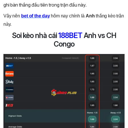
ghi bàn thắng đầu tiên trong trận đấu này.
Vậy
nên
bet of the day
hôm nay chính là
Anh
thắng kèo
trận
này.
Soi kèo nhà cái
188BET
Anh vs CH
Congo