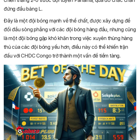
chiến thắng 2-0 trước đội tuyển Panama, qua đó chắc chắn
đứng đầu bảng L.
Đây là một đội bóng mạnh về thể chất, được xây dựng để
đối đầu sòng phẳng với các đội bóng hàng đầu, nhưng cũng
là một đội bóng gặp khó khăn trong việc xuyên thủng hàng
thủ của các đội bóng yếu hơn, điều này có thể khiến trận
đấu với CHDC Congo trở thành một vấn đề tiềm tàng.