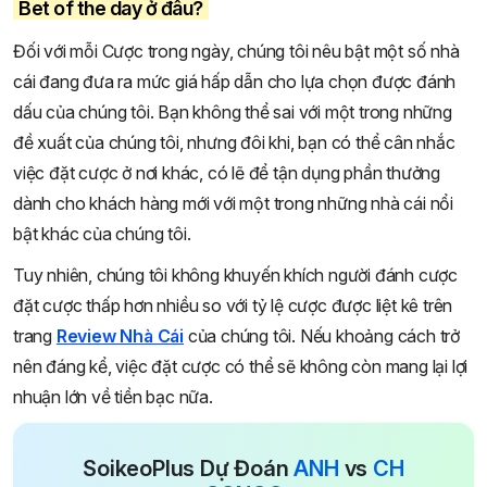
Bet of the day ở đâu?
Đối với mỗi Cược trong ngày, chúng tôi nêu bật một số nhà
cái đang đưa ra mức giá hấp dẫn cho lựa chọn được đánh
dấu của chúng tôi. Bạn không thể sai với một trong những
đề xuất của chúng tôi, nhưng đôi khi, bạn có thể cân nhắc
việc đặt cược ở nơi khác, có lẽ để tận dụng phần thưởng
dành cho khách hàng mới với một trong những nhà cái nổi
bật khác của chúng tôi.
Tuy nhiên, chúng tôi không khuyến khích người đánh cược
đặt cược thấp hơn nhiều so với tỷ lệ cược được liệt kê trên
trang
Review Nhà Cái
của chúng tôi. Nếu khoảng cách trở
nên đáng kể, việc đặt cược có thể sẽ không còn mang lại lợi
nhuận lớn về tiền bạc nữa.
SoikeoPlus Dự Đoán
ANH
vs
CH