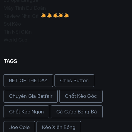
Máy Tính Dự Đoán
Review Nhà Cái
Soi Kèo
Tin Nội Gián
World Cup
TAGS
BET OF THE DAY
Chris Sutton
Chuyên Gia Betfair
Chốt Kèo Góc
Chốt Kèo Ngon
Cá Cược Bóng Đá
Joe Cole
Kèo Xiên Bóng