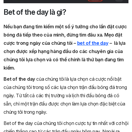
Bet of the day là gì?
Nếu bạn đang tìm kiếm một số ý tưởng cho lần đặt cược
bóng đá tiếp theo của mình, đừng tìm đâu xa. Mẹo đặt
cược trong ngày của chúng tôi –
bet of the day
– là lựa
chọn được xếp hạng hàng đầu do các chuyên gia của
chúng tôi lựa chọn và có thể chính là thứ bạn đang tìm
kiếm.
Bet of the day
của chúng tôi là lựa chọn cá cược nổi bật
của chúng tôi trong số các lựa chọn trận đấu bóng đá trong
ngày. Từ tất cả các thị trường và lịch thi đấu bóng đá có
sẵn, chỉ một trận đấu được chọn làm lựa chọn đặc biệt của
chúng tôi trong ngày.
Bet of the day của chúng tôi chọn cược tự tin nhất với cơ hội
chiến thắng cao từ các trận đấu ngày hôm nay. Ngoài ra,