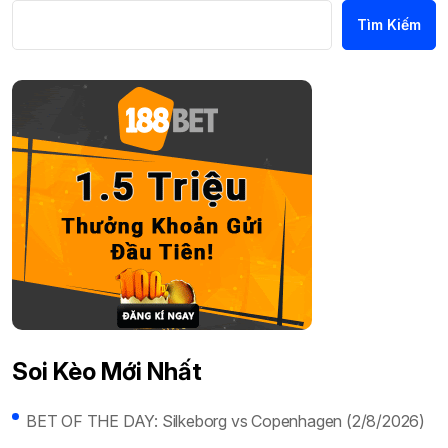
Tìm Kiếm
Soi Kèo Mới Nhất
BET OF THE DAY: Silkeborg vs Copenhagen (2/8/2026)