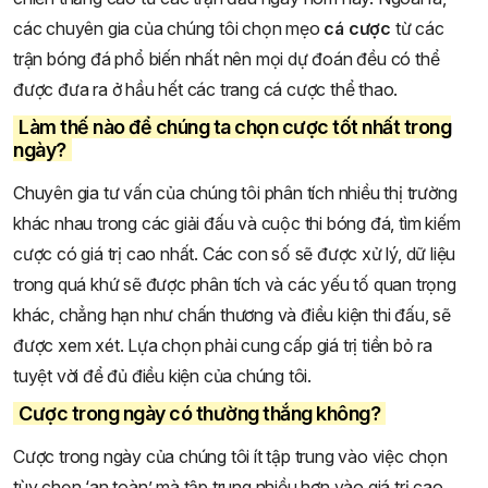
các chuyên gia của chúng tôi chọn mẹo
cá cược
từ các
trận bóng đá phổ biến nhất nên mọi dự đoán đều có thể
được đưa ra ở hầu hết các trang cá cược thể thao.
Làm thế nào để chúng ta chọn cược tốt nhất trong
ngày?
Chuyên gia tư vấn của chúng tôi phân tích nhiều thị trường
khác nhau trong các giải đấu và cuộc thi bóng đá, tìm kiếm
cược có giá trị cao nhất. Các con số sẽ được xử lý, dữ liệu
trong quá khứ sẽ được phân tích và các yếu tố quan trọng
khác, chẳng hạn như chấn thương và điều kiện thi đấu, sẽ
được xem xét. Lựa chọn phải cung cấp giá trị tiền bỏ ra
tuyệt vời để đủ điều kiện của chúng tôi.
Cược trong ngày có thường thắng không?
Cược trong ngày của chúng tôi ít tập trung vào việc chọn
tùy chọn ‘an toàn’ mà tập trung nhiều hơn vào giá trị cao