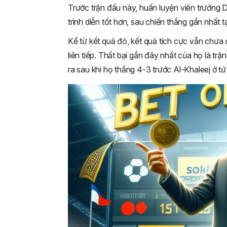
Trước trận đấu này, huấn luyện viên trưởn
trình diễn tốt hơn, sau chiến thắng gần nhất t
Kể từ kết quả đó, kết quả tích cực vẫn chưa 
liên tiếp. Thất bại gần đây nhất của họ là tr
ra sau khi họ thắng 4-3 trước Al-Khaleej ở t