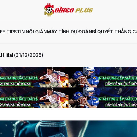
EE TIPS
TIN NỘI GIÁN
MÁY TÍNH DỰ ĐOÁN
BÍ QUYẾT THẮNG 
 Hilal (31/12/2025)