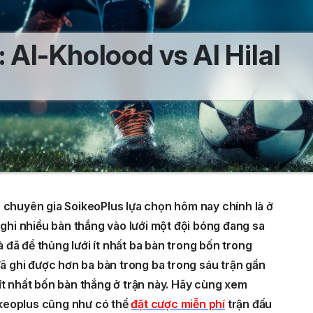
Al-Kholood vs Al Hilal
chuyên gia SoikeoPlus lựa chọn hôm nay chính là ở
i ghi nhiều bàn thắng vào lưới một đội bóng đang sa
 đã để thủng lưới ít nhất ba bàn trong bốn trong
 đã ghi được hơn ba bàn trong ba trong sáu trận gần
ít nhất bốn bàn thắng ở trận này. H
ãy cùng xem
ikeoplus cũng như có thể
đặt cược miễn phí
trận đấu