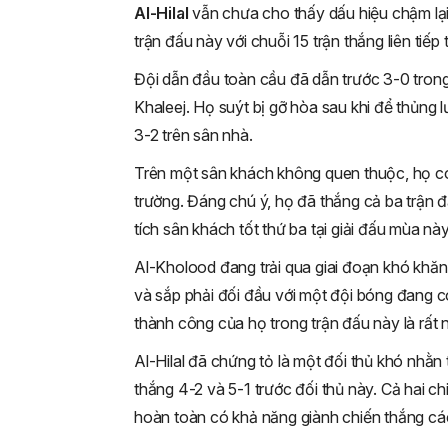
Al-Hilal
vẫn chưa cho thấy dấu hiệu chậm lại
trận đấu này với chuỗi 15 trận thắng liên tiếp
Đội dẫn đầu toàn cầu đã dẫn trước 3-0 trong 
Khaleej. Họ suýt bị gỡ hòa sau khi để thủng 
3-2 trên sân nhà.
Trên một sân khách không quen thuộc, họ có c
trường. Đáng chú ý, họ đã thắng cả ba trận đ
tích sân khách tốt thứ ba tại giải đấu mùa này
Al-Kholood đang trải qua giai đoạn khó khăn. 
và sắp phải đối đầu với một đội bóng đang có 
thành công của họ trong trận đấu này là rất 
Al-Hilal đã chứng tỏ là một đối thủ khó nhằn
thắng 4-2 và 5-1 trước đối thủ này. Cả hai c
hoàn toàn có khả năng giành chiến thắng các