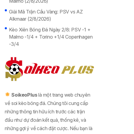
Malmo (2/8/2026)
Giải Mã Trận Cầu Vàng: PSV vs AZ
Alkmaar (2/8/2026)
Kèo Xiên Bóng Đá Ngày 2/8: PSV -1 +
Malmo -1/4 + Torino +1/4 Copenhagen
-3/4
SoikeoPlus
là một trang web chuyên
về soi kèo bóng đá. Chúng tôi cung cấp
những thông tin hữu ích trước các trận
đấu như dự đoán kết quả, thống kê, và
những gợi ý về cách đặt cược. Nếu bạn là