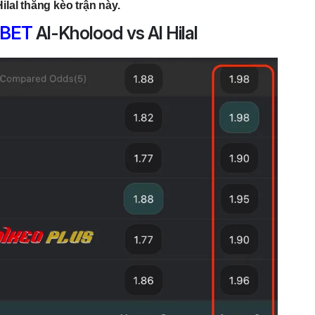
ilal
thắng kèo
trận này.
8BET
Al-Kholood vs Al Hilal