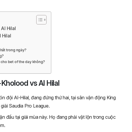
Al Hilal
 Hilal
nhất trong ngày?
ng?
í cho bet of the day không?
-Kholood vs Al Hilal
đón đội Al-Hilal, đang đứng thứ hai, tại sân vận động King
 giải Saudia Pro League.
ận đấu tại giải mùa này. Họ đang phải vật lộn trong cuộc
ểm.