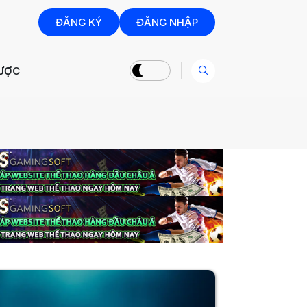
ĐĂNG KÝ
ĐĂNG NHẬP
CƯỢC