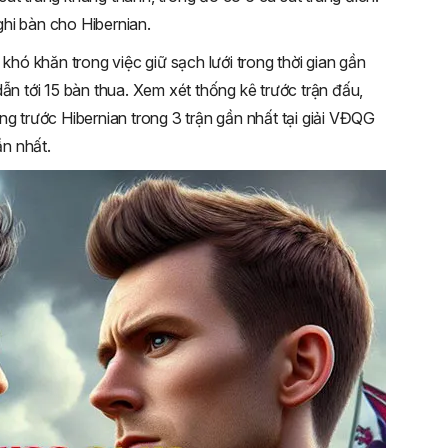
ghi bàn cho Hibernian.
hó khăn trong việc giữ sạch lưới trong thời gian gần
 dẫn tới 15 bàn thua. Xem xét thống kê trước trận đấu,
 trước Hibernian trong 3 trận gần nhất tại giải VĐQG
ần nhất.