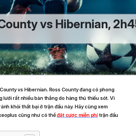
 County vs Hibernian, 2h
County vs Hibernian
. Ross County đang có phong
 lưới rất nhiều bàn thắng do hàng thủ thiếu sót. Vì
ránh khỏi thất bại ở trận đấu này. Hãy cùng xem
ikeoplus cũng như có thể
đặt cược miễn phí
trận đấu