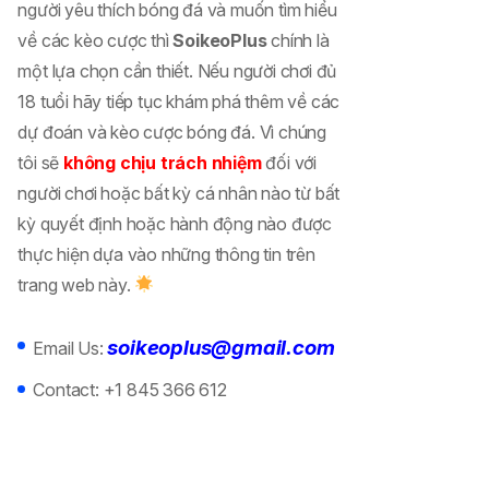
người yêu thích bóng đá và muốn tìm hiểu
về các kèo cược thì
SoikeoPlus
chính là
một lựa chọn cần thiết. Nếu người chơi đủ
18 tuổi hãy tiếp tục khám phá thêm về các
dự đoán và kèo cược bóng đá. Vì chúng
tôi sẽ
không chịu trách nhiệm
đối với
người chơi hoặc bất kỳ cá nhân nào từ bất
kỳ quyết định hoặc hành động nào được
thực hiện dựa vào những thông tin trên
trang web này.
soikeoplus@gmail.com
Email Us:
Contact:
+1 845 366 612