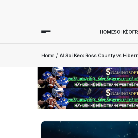
HOME
SOI KÈO
FR
Home
AI Soi Kèo: Ross County vs Hiber