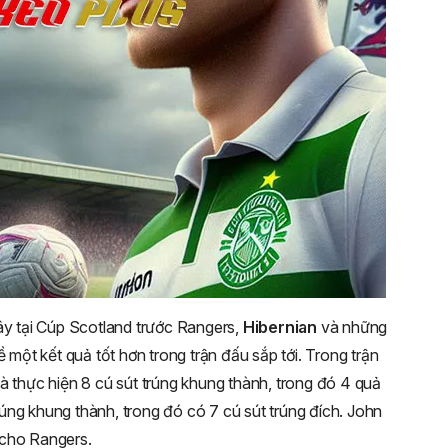
đây tại Cúp Scotland trước Rangers,
Hibernian
và những
một kết quả tốt hơn trong trận đấu sắp tới. Trong trận
 thực hiện 8 cú sút trúng khung thành, trong đó 4 quả
rúng khung thành, trong đó có 7 cú sút trúng đích. John
 cho Rangers.