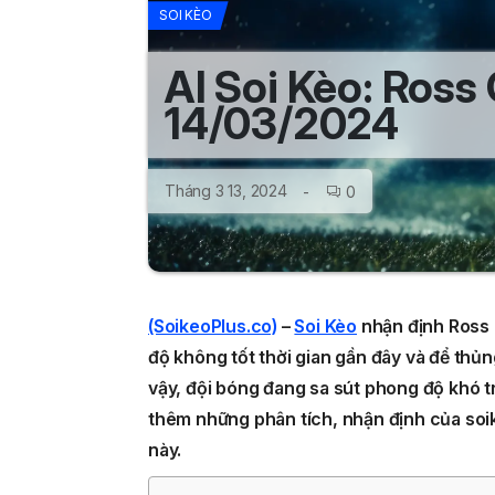
SOI KÈO
AI Soi Kèo: Ross
14/03/2024
Tháng 3 13, 2024
0
(SoikeoPlus.co)
–
Soi Kèo
nhận định Ross 
độ không tốt thời gian gần đây và để thủng
vậy, đội bóng đang sa sút phong độ khó t
thêm những phân tích, nhận định của so
này.