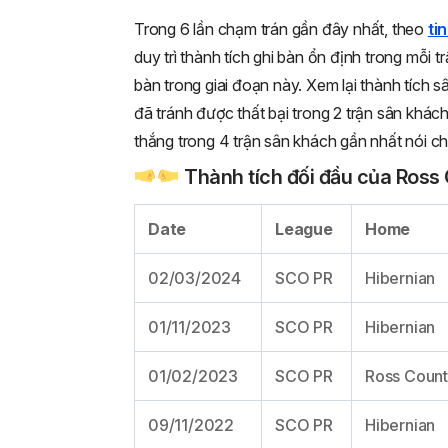
Trong 6 lần chạm trán gần đây nhất, theo
ti
duy trì thành tích ghi bàn ổn định trong mỗi 
bàn trong giai đoạn này. Xem lại thành tích
đã tránh được thất bại trong 2 trận sân khác
thắng trong 4 trận sân khách gần nhất nói c
Thành tích đối đầu của Ross
Date
League
Home
02/03/2024
SCO PR
Hibernian
01/11/2023
SCO PR
Hibernian
01/02/2023
SCO PR
Ross Coun
09/11/2022
SCO PR
Hibernian