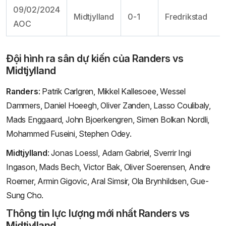
09/02/2024
Midtjylland
0-1
Fredrikstad
AOC
Đội hình ra sân dự kiến của Randers vs
Midtjylland
Randers
: Patrik Carlgren, Mikkel Kallesoee, Wessel
Dammers, Daniel Hoeegh, Oliver Zanden, Lasso Coulibaly,
Mads Enggaard, John Bjoerkengren, Simen Bolkan Nordli,
Mohammed Fuseini, Stephen Odey.
Midtjylland
: Jonas Loessl, Adam Gabriel, Sverrir Ingi
Ingason, Mads Bech, Victor Bak, Oliver Soerensen, Andre
Roemer, Armin Gigovic, Aral Simsir, Ola Brynhildsen, Gue-
Sung Cho.
Thông tin lực lượng mới nhất Randers vs
Midtjylland