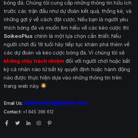
bóng đá. Chúng tôi cung cấp những thông tin hữu ích
trước các trận đấu như dự đoán kết quả, thống kê, và
những gợi ý về cách đặt cược. Nếu bạn là người yêu
thích bóng đá và muốn tìm hiểu về các kèo cược thì
SoikeoPlus
chính là một lựa chọn cần thiết. Nếu
người chơi đủ 18 tuổi hãy tiếp tục khám phá thêm về
các dự đoán và kèo cược bóng đá. Vì chúng tôi sẽ
không chịu trách nhiệm
đối với người chơi hoặc bất
kỳ cá nhân nào từ bất kỳ quyết định hoặc hành động
nào được thực hiện dựa vào những thông tin trên
trang web này.
soikeoplus@gmail.com
Email Us:
Contact:
+1 845 366 612