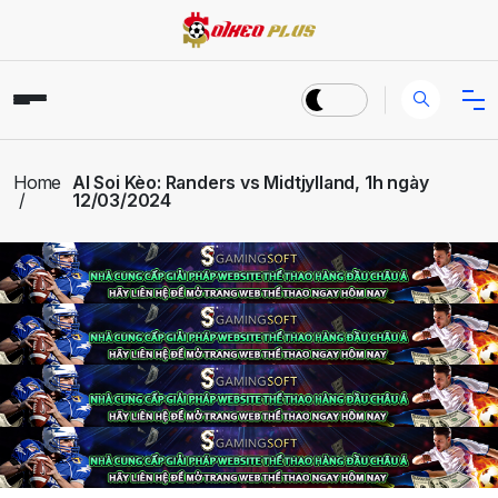
Home
AI Soi Kèo: Randers vs Midtjylland, 1h ngày
12/03/2024