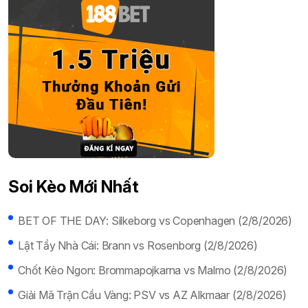
Soi Kèo Mới Nhất
BET OF THE DAY: Silkeborg vs Copenhagen (2/8/2026)
Lật Tẩy Nhà Cái: Brann vs Rosenborg (2/8/2026)
Chốt Kèo Ngon: Brommapojkarna vs Malmo (2/8/2026)
Giải Mã Trận Cầu Vàng: PSV vs AZ Alkmaar (2/8/2026)