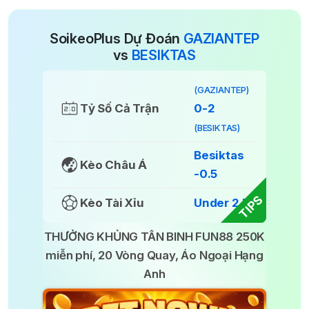
SoikeoPlus Dự Đoán
GAZIANTEP
vs
BESIKTAS
(GAZIANTEP)
Tỷ Số Cả Trận
0-2
(BESIKTAS)
Besiktas
Kèo Châu Á
-0.5
TIPS
Kèo Tài Xỉu
Under 2.5
THƯỞNG KHỦNG TÂN BINH FUN88 250K
miễn phí, 20 Vòng Quay, Áo Ngoại Hạng
Anh