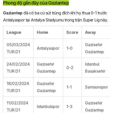
Phong độ gần đây của Gaziantep
Gaziantep
đã có ba cú sút trúng đích khi họ thua 0-1 trước
Antalyaspor tại Antalya Stadyumu trong trận Super Lig này.
League
Home
Score
Away
05/03/2024
Gazisehir
Antalyaspor
1-0
TUR D1
Gaziantep
24/02/2024
Gazisehir
Istanbul
0-2
TUR D1
Gaziantep
Basaksehir
18/02/2024
Gazisehir
1-1
Samsunspor
TUR D1
Gaziantep
11/02/2024
Gazisehir
Istanbulspor
1-3
TUR D1
Gaziantep