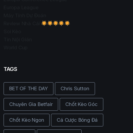
Europa League
Máy Tính Dự Đoán
Review Nhà Cái
Soi Kèo
Tin Nội Gián
World Cup
TAGS
BET OF THE DAY
Chris Sutton
Chuyên Gia Betfair
Chốt Kèo Góc
Chốt Kèo Ngon
Cá Cược Bóng Đá