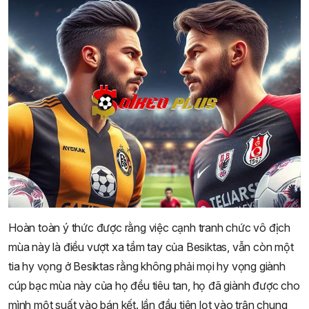
Hoàn toàn ý thức được rằng việc cạnh tranh chức vô địch
mùa này là điều vượt xa tầm tay của Besiktas, vẫn còn một
tia hy vọng ở Besiktas rằng không phải mọi hy vọng giành
cúp bạc mùa này của họ đều tiêu tan, họ đã giành được cho
mình một suất vào bán kết. lần đầu tiên lọt vào trận chung