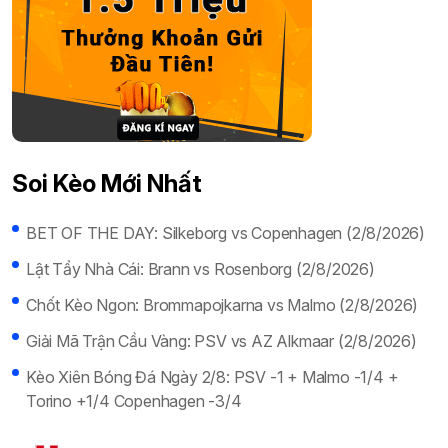
Soi Kèo Mới Nhất
BET OF THE DAY: Silkeborg vs Copenhagen (2/8/2026)
Lật Tẩy Nhà Cái: Brann vs Rosenborg (2/8/2026)
Chốt Kèo Ngon: Brommapojkarna vs Malmo (2/8/2026)
Giải Mã Trận Cầu Vàng: PSV vs AZ Alkmaar (2/8/2026)
Kèo Xiên Bóng Đá Ngày 2/8: PSV -1 + Malmo -1/4 +
Torino +1/4 Copenhagen -3/4