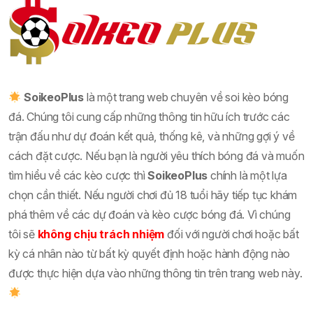
SoikeoPlus
là một trang web chuyên về soi kèo bóng
đá. Chúng tôi cung cấp những thông tin hữu ích trước các
trận đấu như dự đoán kết quả, thống kê, và những gợi ý về
cách đặt cược. Nếu bạn là người yêu thích bóng đá và muốn
tìm hiểu về các kèo cược thì
SoikeoPlus
chính là một lựa
chọn cần thiết. Nếu người chơi đủ 18 tuổi hãy tiếp tục khám
phá thêm về các dự đoán và kèo cược bóng đá. Vì chúng
tôi sẽ
không chịu trách nhiệm
đối với người chơi hoặc bất
kỳ cá nhân nào từ bất kỳ quyết định hoặc hành động nào
được thực hiện dựa vào những thông tin trên trang web này.