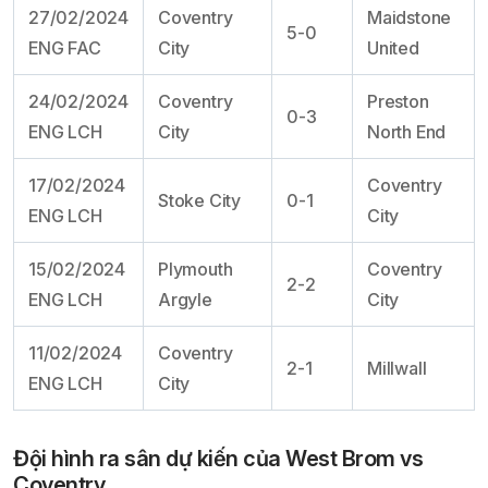
27/02/2024
Coventry
Maidstone
5-0
ENG FAC
City
United
24/02/2024
Coventry
Preston
0-3
ENG LCH
City
North End
17/02/2024
Coventry
Stoke City
0-1
ENG LCH
City
15/02/2024
Plymouth
Coventry
2-2
ENG LCH
Argyle
City
11/02/2024
Coventry
2-1
Millwall
ENG LCH
City
Đội hình ra sân dự kiến của West Brom vs
Coventry