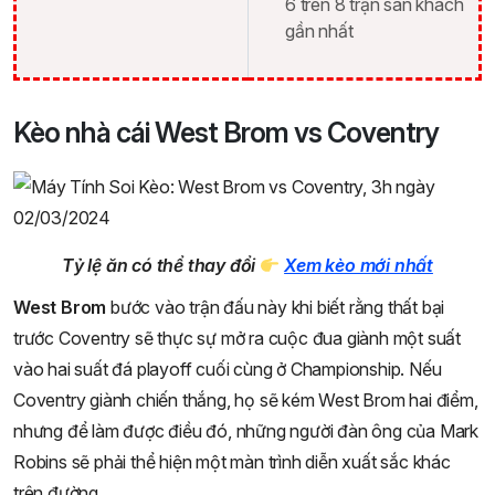
6 trên 8 trận sân khách
gần nhất
Kèo nhà cái West Brom vs Coventry
Tỷ lệ ăn
có thể thay đổi
Xem kèo mới nhất
West Brom
bước vào trận đấu này khi biết rằng thất bại
trước Coventry sẽ thực sự mở ra cuộc đua giành một suất
vào hai suất đá playoff cuối cùng ở Championship. Nếu
Coventry giành chiến thắng, họ sẽ kém West Brom hai điểm,
nhưng để làm được điều đó, những người đàn ông của Mark
Robins sẽ phải thể hiện một màn trình diễn xuất sắc khác
trên đường.