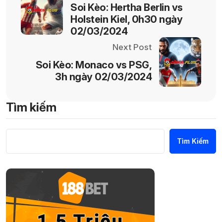
Soi Kèo: Hertha Berlin vs
Holstein Kiel, 0h30 ngày
02/03/2024
Next Post
Soi Kèo: Monaco vs PSG,
3h ngày 02/03/2024
Tìm kiếm
Tìm Kiếm