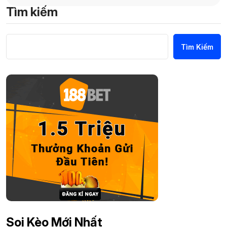
Tìm kiếm
Tìm Kiếm
Soi Kèo Mới Nhất