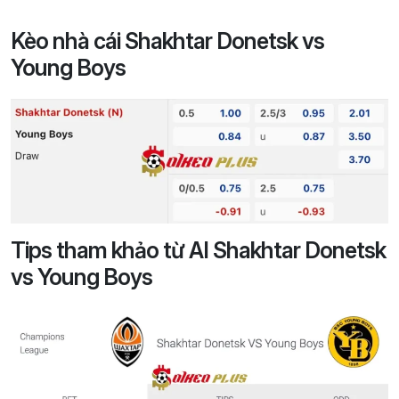
Kèo nhà cái Shakhtar Donetsk vs
Young Boys
Tips tham khảo từ AI Shakhtar Donetsk
vs Young Boys