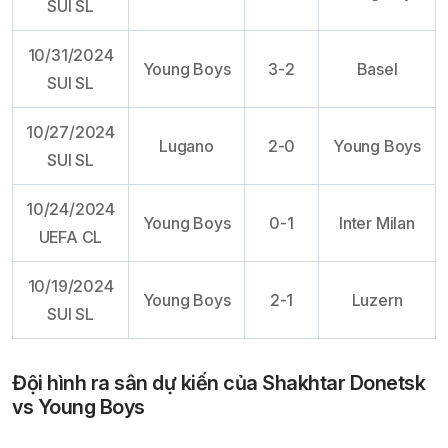
SUI SL
10/31/2024
Young Boys
3-2
Basel
SUI SL
10/27/2024
Lugano
2-0
Young Boys
SUI SL
10/24/2024
Young Boys
0-1
Inter Milan
UEFA CL
10/19/2024
Young Boys
2-1
Luzern
SUI SL
Đội hình ra sân dự kiến của Shakhtar Donetsk
vs Young Boys