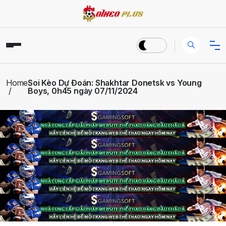
Home
Soi Kèo Dự Đoán: Shakhtar Donetsk vs Young
Boys, 0h45 ngày 07/11/2024