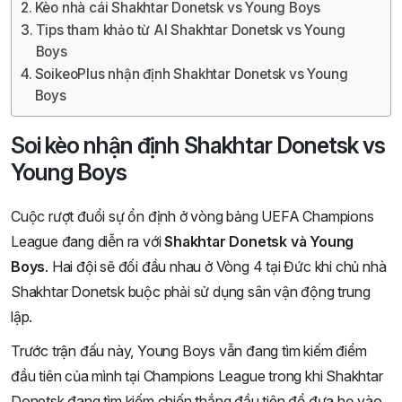
Kèo nhà cái Shakhtar Donetsk vs Young Boys
Tips tham khảo từ AI Shakhtar Donetsk vs Young
Boys
SoikeoPlus nhận định Shakhtar Donetsk vs Young
Boys
Soi kèo nhận định Shakhtar Donetsk vs
Young Boys
Cuộc rượt đuổi sự ổn định ở vòng bảng UEFA Champions
League đang diễn ra với
Shakhtar Donetsk và Young
Boys
. Hai đội sẽ đối đầu nhau ở Vòng 4 tại Đức khi chủ nhà
Shakhtar Donetsk buộc phải sử dụng sân vận động trung
lập.
Trước trận đấu này, Young Boys vẫn đang tìm kiếm điểm
đầu tiên của mình tại Champions League trong khi Shakhtar
Donetsk đang tìm kiếm chiến thắng đầu tiên để đưa họ vào