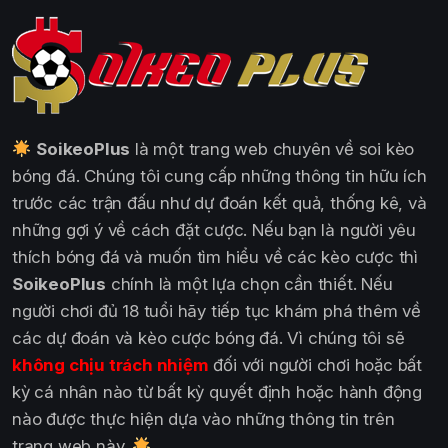
SoikeoPlus
là một trang web chuyên về soi kèo
bóng đá. Chúng tôi cung cấp những thông tin hữu ích
trước các trận đấu như dự đoán kết quả, thống kê, và
những gợi ý về cách đặt cược. Nếu bạn là người yêu
thích bóng đá và muốn tìm hiểu về các kèo cược thì
SoikeoPlus
chính là một lựa chọn cần thiết. Nếu
người chơi đủ 18 tuổi hãy tiếp tục khám phá thêm về
các dự đoán và kèo cược bóng đá. Vì chúng tôi sẽ
không chịu trách nhiệm
đối với người chơi hoặc bất
kỳ cá nhân nào từ bất kỳ quyết định hoặc hành động
nào được thực hiện dựa vào những thông tin trên
trang web này.