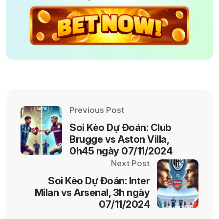
Previous Post
Soi Kèo Dự Đoán: Club
Brugge vs Aston Villa,
0h45 ngày 07/11/2024
Next Post
Soi Kèo Dự Đoán: Inter
Milan vs Arsenal, 3h ngày
07/11/2024