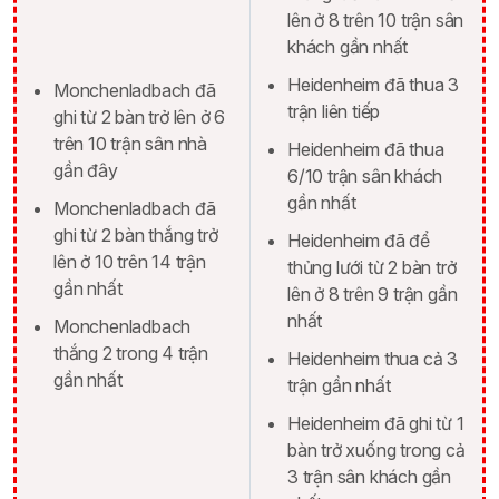
lên ở 8 trên 10 trận sân
khách gần nhất
Heidenheim đã thua 3
Monchenladbach đã
trận liên tiếp
ghi từ 2 bàn trở lên ở 6
trên 10 trận sân nhà
Heidenheim đã thua
gần đây
6/10 trận sân khách
gần nhất
Monchenladbach đã
ghi từ 2 bàn thắng trở
Heidenheim đã để
lên ở 10 trên 14 trận
thủng lưới từ 2 bàn trở
gần nhất
lên ở 8 trên 9 trận gần
nhất
Monchenladbach
thắng 2 trong 4 trận
Heidenheim thua cả 3
gần nhất
trận gần nhất
Heidenheim đã ghi từ 1
bàn trở xuống trong cả
3 trận sân khách gần