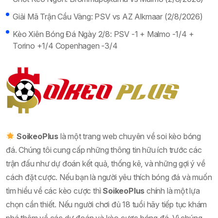
Giải Mã Trận Cầu Vàng: PSV vs AZ Alkmaar (2/8/2026)
Kèo Xiên Bóng Đá Ngày 2/8: PSV -1 + Malmo -1/4 +
Torino +1/4 Copenhagen -3/4
SoikeoPlus
là một trang web chuyên về soi kèo bóng
đá. Chúng tôi cung cấp những thông tin hữu ích trước các
trận đấu như dự đoán kết quả, thống kê, và những gợi ý về
cách đặt cược. Nếu bạn là người yêu thích bóng đá và muốn
tìm hiểu về các kèo cược thì
SoikeoPlus
chính là một lựa
chọn cần thiết. Nếu người chơi đủ 18 tuổi hãy tiếp tục khám
phá thêm về các dự đoán và kèo cược bóng đá. Vì chúng