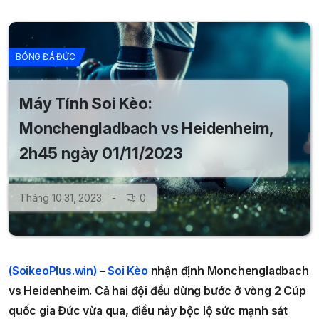
BÓNG ĐÁ ĐỨC
Máy Tính Soi Kèo:
Monchengladbach vs Heidenheim,
2h45 ngày 01/11/2023
Tháng 10 31, 2023
0
(SoikeoPlus.win)
–
Soi Kèo
nhận định Monchengladbach
vs Heidenheim
. Cả hai đội đều dừng bước ở vòng 2 Cúp
quốc gia Đức vừa qua, điều này bộc lộ sức mạnh sát