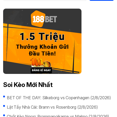
Soi Kèo Mới Nhất
BET OF THE DAY: Silkeborg vs Copenhagen (2/8/2026)
Lật Tẩy Nhà Cái: Brann vs Rosenborg (2/8/2026)
Chốt Kèo Ngon: Brommapojkarna vs Malmo (2/8/2026)