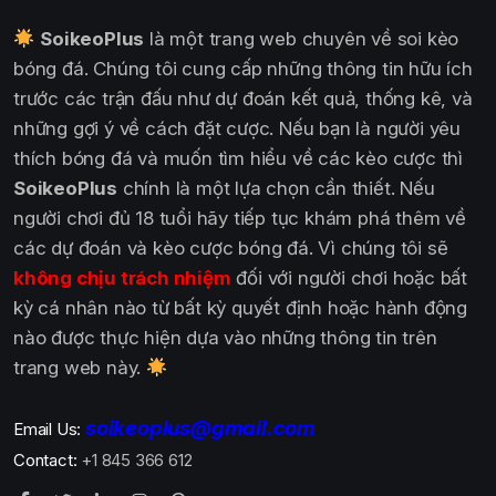
SoikeoPlus
là một trang web chuyên về soi kèo
bóng đá. Chúng tôi cung cấp những thông tin hữu ích
trước các trận đấu như dự đoán kết quả, thống kê, và
những gợi ý về cách đặt cược. Nếu bạn là người yêu
thích bóng đá và muốn tìm hiểu về các kèo cược thì
SoikeoPlus
chính là một lựa chọn cần thiết. Nếu
người chơi đủ 18 tuổi hãy tiếp tục khám phá thêm về
các dự đoán và kèo cược bóng đá. Vì chúng tôi sẽ
không chịu trách nhiệm
đối với người chơi hoặc bất
kỳ cá nhân nào từ bất kỳ quyết định hoặc hành động
nào được thực hiện dựa vào những thông tin trên
trang web này.
soikeoplus@gmail.com
Email Us:
Contact:
+1 845 366 612