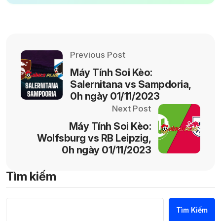
Previous Post
Máy Tính Soi Kèo:
Salernitana vs Sampdoria,
0h ngày 01/11/2023
Next Post
Máy Tính Soi Kèo:
Wolfsburg vs RB Leipzig,
0h ngày 01/11/2023
Tìm kiếm
Tìm Kiếm