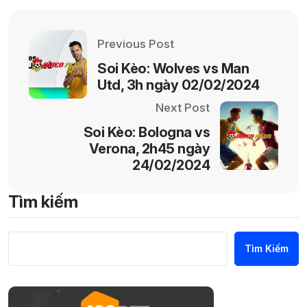
Previous Post
Soi Kèo: Wolves vs Man
Utd, 3h ngày 02/02/2024
Next Post
Soi Kèo: Bologna vs
Verona, 2h45 ngày
24/02/2024
Tìm kiếm
Tìm Kiếm