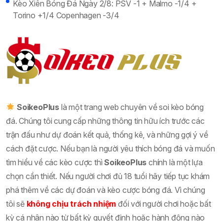
Kèo Xiên Bóng Đá Ngày 2/8: PSV -1 + Malmo -1/4 +
Torino +1/4 Copenhagen -3/4
SoikeoPlus
là một trang web chuyên về soi kèo bóng
đá. Chúng tôi cung cấp những thông tin hữu ích trước các
trận đấu như dự đoán kết quả, thống kê, và những gợi ý về
cách đặt cược. Nếu bạn là người yêu thích bóng đá và muốn
tìm hiểu về các kèo cược thì
SoikeoPlus
chính là một lựa
chọn cần thiết. Nếu người chơi đủ 18 tuổi hãy tiếp tục khám
phá thêm về các dự đoán và kèo cược bóng đá. Vì chúng
tôi sẽ
không chịu trách nhiệm
đối với người chơi hoặc bất
kỳ cá nhân nào từ bất kỳ quyết định hoặc hành động nào