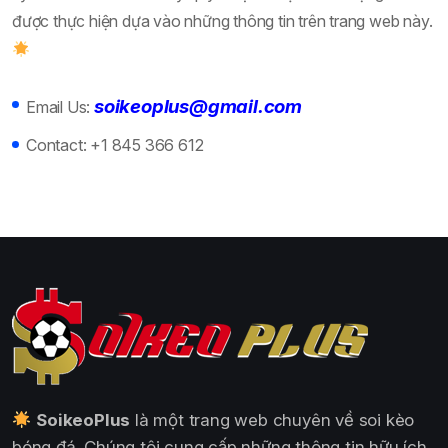
được thực hiện dựa vào những thông tin trên trang web này.
soikeoplus@gmail.com
Email Us:
Contact:
+1 845 366 612
SoikeoPlus
là một trang web chuyên về soi kèo
bóng đá. Chúng tôi cung cấp những thông tin hữu ích