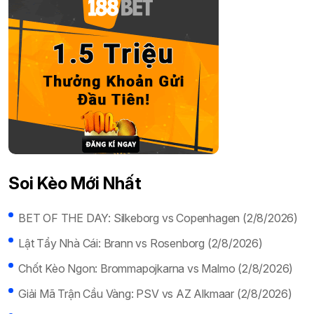
Soi Kèo Mới Nhất
BET OF THE DAY: Silkeborg vs Copenhagen (2/8/2026)
Lật Tẩy Nhà Cái: Brann vs Rosenborg (2/8/2026)
Chốt Kèo Ngon: Brommapojkarna vs Malmo (2/8/2026)
Giải Mã Trận Cầu Vàng: PSV vs AZ Alkmaar (2/8/2026)