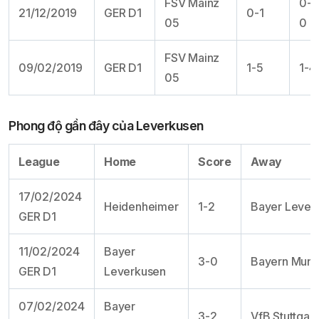
FSV Mainz
0-
21/12/2019
GER D1
0-1
05
0
FSV Mainz
09/02/2019
GER D1
1-5
1-4
05
Phong độ gần đây của Leverkusen
League
Home
Score
Away
17/02/2024
Heidenheimer
1-2
Bayer Lever
GER D1
11/02/2024
Bayer
3-0
Bayern Mun
GER D1
Leverkusen
07/02/2024
Bayer
3-2
VfB Stuttgart