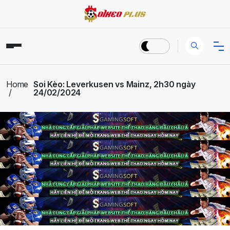
Home
Soi Kèo: Leverkusen vs Mainz, 2h30 ngày
24/02/2024