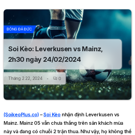
BÓNG ĐÁ ĐỨC
Soi Kèo: Leverkusen vs Mainz,
2h30 ngày 24/02/2024
Tháng 2 22, 2024
0
(SoikeoPlus.co)
–
Soi Kèo
nhận định Leverkusen vs
Mainz
. Mainz 05 vẫn chưa thắng trên sân khách mùa
này và đang có chuỗi 2 trận thua. Như vậy, họ không thể