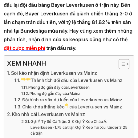
đấu lại đội đầu bảng Bayer Leverkusen ở trận này. Bên
cạnh đó, Bayer Leverkusen đã giành chiến thắng 3-0 ở
lần chạm trán đầu tiên, với tỷ lệ thắng 81,82% trên sân
nhà tại Bundesliga mùa này. Hãy cùng xem thêm những
phân tích, nhận định của soikeoplus cũng như có thể
đặt cược miễn phí
trận đấu này.
XEM NHANH
Soi kèo nhận định Leverkusen vs Mainz
Thành tích đối đầu của Leverkusen vs Mainz
Phong độ gần đây của Leverkusen
Phong độ gần đây của Mainz
Đội hình ra sân dự kiến của Leverkusen vs Mainz
Chìa khóa thắng kèo
của Leverkusen vs Mainz
Kèo nhà cái Leverkusen vs Mainz
Gợi Ý Tỷ Số Cả Trận: 3-0 Gợi Ý Kèo Châu Á:
Leverkusen -1.75 cả trận Gợi Ý Kèo Tài Xỉu: Under 3.25
cả trận