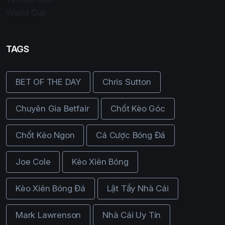
World Cup
TAGS
BET OF THE DAY
Chris Sutton
Chuyên Gia Betfair
Chốt Kèo Góc
Chốt Kèo Ngon
Cá Cược Bóng Đá
Joe Cole
Kèo Xiên Bóng
Kèo Xiên Bóng Đá
Lật Tẩy Nhà Cái
Mark Lawrenson
Nhà Cái Uy Tín