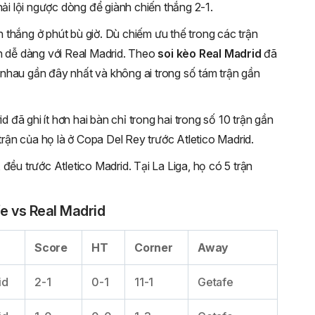
ải lội ngược dòng để giành chiến thắng 2-1.
n thắng ở phút bù giờ. Dù chiếm ưu thế trong các trận
 dễ dàng với Real Madrid. Theo
soi kèo Real Madrid
đã
 nhau gần đây nhất và không ai trong số tám trận gần
 đã ghi ít hơn hai bàn chỉ trong hai trong số 10 trận gần
rận của họ là ở Copa Del Rey trước Atletico Madrid.
 đều trước Atletico Madrid. Tại La Liga, họ có 5 trận
e vs Real Madrid
Score
HT
Corner
Away
id
2-1
0-1
11-1
Getafe