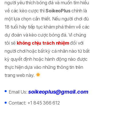
người yêu thích bóng đá và muốn tìm hiểu
về các kèo cược thì
SoikeoPlus
chính là
một lựa chọn cần thiết. Nếu người chơi đủ
18 tuổi hãy tiếp tục khám phá thêm về các
dự đoán và kèo cược bóng đá. Vì chúng
tôi sẽ
không chịu trách nhiệm
đối với
người chơi hoặc bất kỳ cá nhân nào từ bất
kỳ quyết định hoặc hành động nào được
thực hiện dựa vào những thông tin trên
trang web này.
soikeoplus@gmail.com
Email Us:
Contact:
+1 845 366 612