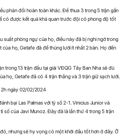
iểu phản đối hoàn toàn khác. Để thua 3 trong 5 trận gần
 để có được kết quả khả quan trước đội có phong độ tốt
ệu suất phòng ngự của họ, điều này đã bị nghi ngờ trong
t của họ, Getafe đã để thủng lưới ít nhất 2 bàn. Họ đến
rận trong 13 trận đấu tại giải VĐQG Tây Ban Nha sẽ đủ
ủa họ, Getafe đã có 4 trận thắng và 3 trận giữ sạch lưới.
ánh bại Las Palmas với tỷ số 2-1. Vinicius Junior và
ỉ số của Javi Munoz. Đây đã là lần thứ 4 trong 5 trận
 đó, nhưng sẽ hy vọng có một khởi đầu tốt hơn ở đây. Ở