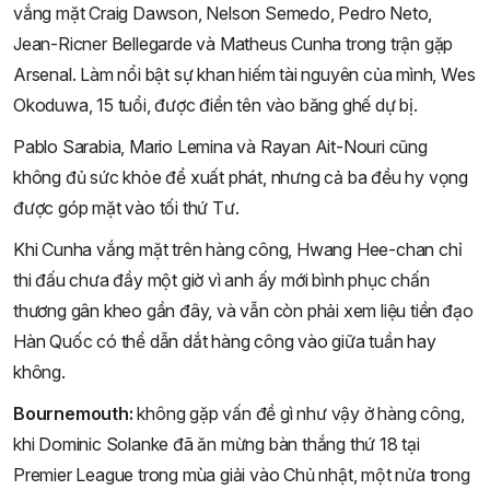
vắng mặt Craig Dawson, Nelson Semedo, Pedro Neto,
Jean-Ricner Bellegarde và Matheus Cunha trong trận gặp
Arsenal. Làm nổi bật sự khan hiếm tài nguyên của mình, Wes
Okoduwa, 15 tuổi, được điền tên vào băng ghế dự bị.
Pablo Sarabia, Mario Lemina và Rayan Ait-Nouri cũng
không đủ sức khỏe để xuất phát, nhưng cả ba đều hy vọng
được góp mặt vào tối thứ Tư.
Khi Cunha vắng mặt trên hàng công, Hwang Hee-chan chỉ
thi đấu chưa đầy một giờ vì anh ấy mới bình phục chấn
thương gân kheo gần đây, và vẫn còn phải xem liệu tiền đạo
Hàn Quốc có thể dẫn dắt hàng công vào giữa tuần hay
không.
Bournemouth:
không gặp vấn đề gì như vậy ở hàng công,
khi Dominic Solanke đã ăn mừng bàn thắng thứ 18 tại
Premier League trong mùa giải vào Chủ nhật, một nửa trong