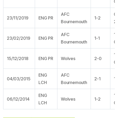
0
AFC
0
23/11/2019
ENG PR
1-2
Bournemouth
2
AFC
1-
23/02/2019
ENG PR
1-1
Bournemouth
0
1-
15/12/2018
ENG PR
Wolves
2-0
0
ENG
AFC
04/03/2015
2-1
1-
LCH
Bournemouth
ENG
1-
06/12/2014
Wolves
1-2
LCH
0