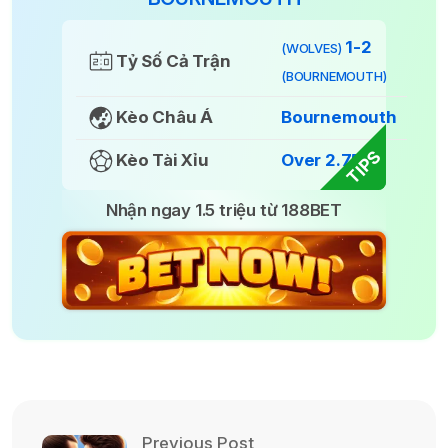
1-2
(WOLVES)
Tỷ Số Cả Trận
(BOURNEMOUTH)
Kèo Châu Á
Bournemouth
TIPS
Kèo Tài Xỉu
Over 2.75
Nhận ngay 1.5 triệu từ 188BET
Previous Post