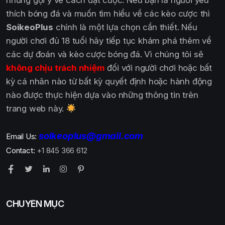
những gợi ý về cách đặt cược. Nếu bạn là người yêu
thích bóng đá và muốn tìm hiểu về các kèo cược thì
SoikeoPlus
chính là một lựa chọn cần thiết. Nếu
người chơi đủ 18 tuổi hãy tiếp tục khám phá thêm về
các dự đoán và kèo cược bóng đá. Vì chúng tôi sẽ
không chịu trách nhiệm
đối với người chơi hoặc bất
kỳ cá nhân nào từ bất kỳ quyết định hoặc hành động
nào được thực hiện dựa vào những thông tin trên
trang web này.
soikeoplus@gmail.com
Email Us:
Contact:
+1 845 366 612
CHUYÊN MỤC