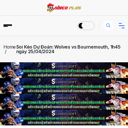
Home
Soi Kèo Dự Đoán: Wolves vs Bournemouth, 1h45
ngày 25/04/2024