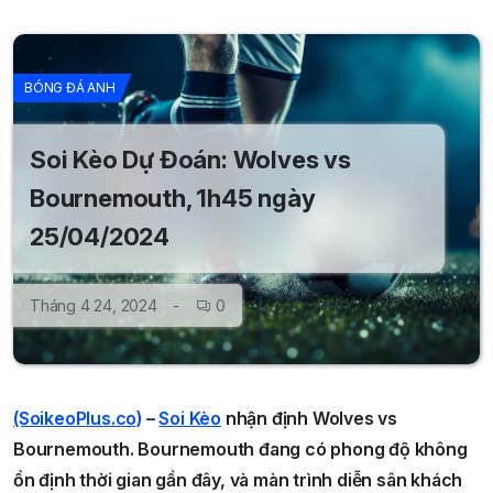
BÓNG ĐÁ ANH
Soi Kèo Dự Đoán: Wolves vs
Bournemouth, 1h45 ngày
25/04/2024
Tháng 4 24, 2024
0
(SoikeoPlus.co)
–
Soi Kèo
nhận định Wolves vs
Bournemouth
. Bournemouth đang có phong độ không
ổn định thời gian gần đây, và màn trình diễn sân khách