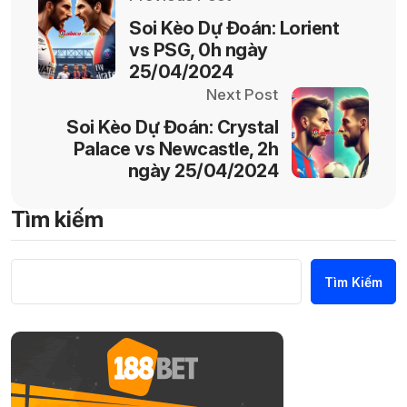
Soi Kèo Dự Đoán: Lorient
vs PSG, 0h ngày
25/04/2024
Next Post
Soi Kèo Dự Đoán: Crystal
Palace vs Newcastle, 2h
ngày 25/04/2024
Tìm kiếm
Tìm Kiếm