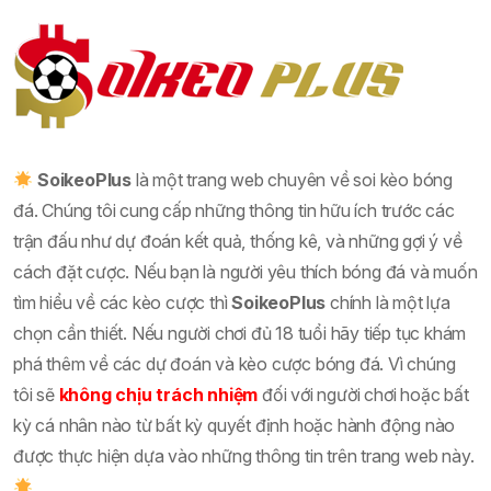
SoikeoPlus
là một trang web chuyên về soi kèo bóng
đá. Chúng tôi cung cấp những thông tin hữu ích trước các
trận đấu như dự đoán kết quả, thống kê, và những gợi ý về
cách đặt cược. Nếu bạn là người yêu thích bóng đá và muốn
tìm hiểu về các kèo cược thì
SoikeoPlus
chính là một lựa
chọn cần thiết. Nếu người chơi đủ 18 tuổi hãy tiếp tục khám
phá thêm về các dự đoán và kèo cược bóng đá. Vì chúng
tôi sẽ
không chịu trách nhiệm
đối với người chơi hoặc bất
kỳ cá nhân nào từ bất kỳ quyết định hoặc hành động nào
được thực hiện dựa vào những thông tin trên trang web này.