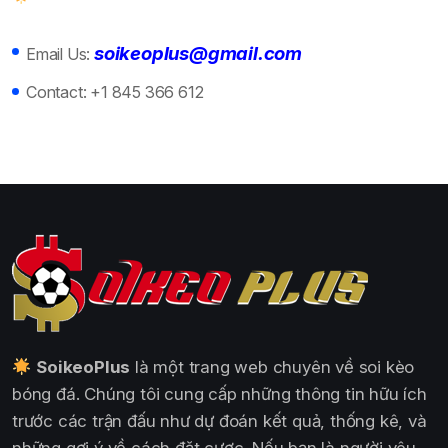
soikeoplus@gmail.com
Email Us:
Contact:
+1 845 366 612
SoikeoPlus
là một trang web chuyên về soi kèo
bóng đá. Chúng tôi cung cấp những thông tin hữu ích
trước các trận đấu như dự đoán kết quả, thống kê, và