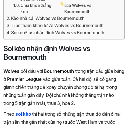
Chìa khóa thắng
của Wolves vs
kèo
Bournemouth
Kèo nhà cái Wolves vs Bournemouth
Tips tham khảo từ AI Wolves vs Bournemouth
SoikeoPlus nhận định Wolves vs Bournemouth
Soi kèo nhận định Wolves vs
Bournemouth
Wolves
đối đầu với
Bournemouth
trong trận đấu giữa bảng
ở
Premier League
vào giữa tuần. Cả hai đội sẽ cố gắng
giành chiến thắng để xoay chuyển phong độ tệ hại trong
những tuần gần đây. Đội chủ nhà không thắng trận nào
trong 5 trận gần nhất, thua 3, hòa 2.
Theo
soi kèo
thì hai trong số những trận thua đó đến ở hai
trận sân nhà gần nhất của họ (trước West Ham và trước