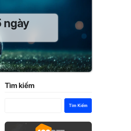
5 ngày
Tìm kiếm
Tìm Kiếm