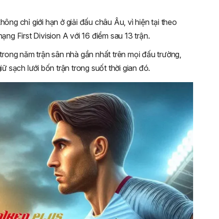
ng chỉ giới hạn ở giải đấu châu Âu, vì hiện tại theo
ng First Division A với 16 điểm sau 13 trận.
trong năm trận sân nhà gần nhất trên mọi đấu trường,
ữ sạch lưới bốn trận trong suốt thời gian đó.