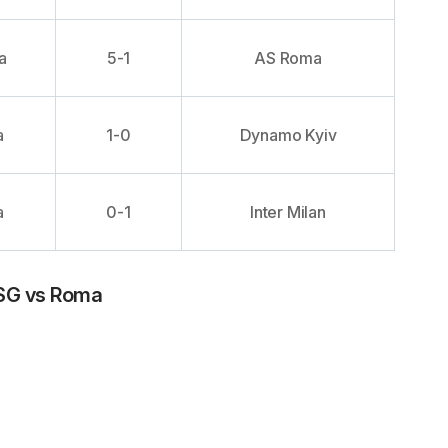
a
5-1
AS Roma
a
1-0
Dynamo Kyiv
a
0-1
Inter Milan
 SG vs Roma