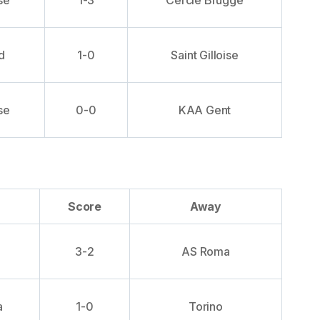
d
1-0
Saint Gilloise
ise
0-0
KAA Gent
Score
Away
3-2
AS Roma
a
1-0
Torino