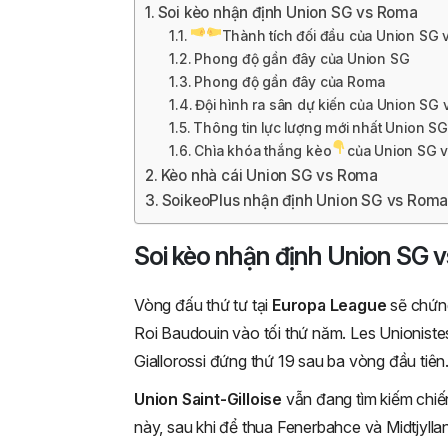
Soi kèo nhận định Union SG vs Roma
Thành tích đối đầu của Union SG
Phong độ gần đây của Union SG
Phong độ gần đây của Roma
Đội hình ra sân dự kiến của Union SG
Thông tin lực lượng mới nhất Union S
Chìa khóa thắng kèo
của Union SG 
Kèo nhà cái Union SG vs Roma
SoikeoPlus nhận định Union SG vs Rom
Soi kèo nhận định Union SG 
Vòng đấu thứ tư tại
Europa League
sẽ chứng
Roi Baudouin vào tối thứ năm. Les Unionistes
Giallorossi đứng thứ 19 sau ba vòng đầu tiên
Union Saint-Gilloise
vẫn đang tìm kiếm chiế
này, sau khi để thua Fenerbahce và Midtjylla