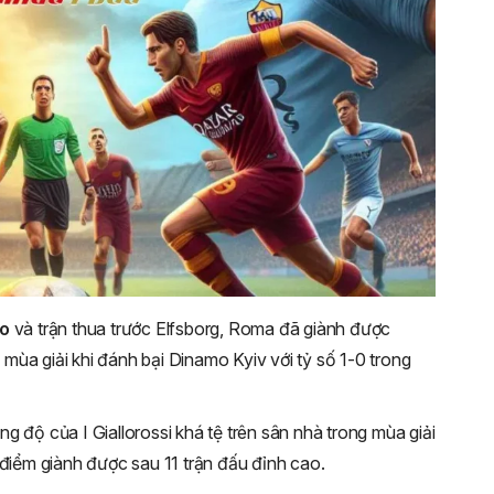
ao
và trận thua trước Elfsborg, Roma đã giành được
 mùa giải khi đánh bại Dinamo Kyiv với tỷ số 1-0 trong
ng độ của I Giallorossi khá tệ trên sân nhà trong mùa giải
3 điểm giành được sau 11 trận đấu đỉnh cao.