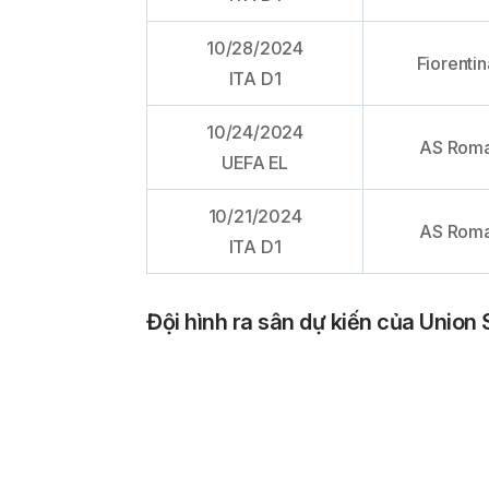
10/28/2024
Fiorentin
ITA D1
10/24/2024
AS Rom
UEFA EL
10/21/2024
AS Rom
ITA D1
Đội hình ra sân dự kiến của Union