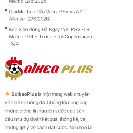
Malmo (2/8/2026)
Giải Mã Trận Cầu Vàng: PSV vs AZ
Alkmaar (2/8/2026)
Kèo Xiên Bóng Đá Ngày 2/8: PSV -1 +
Malmo -1/4 + Torino +1/4 Copenhagen
-3/4
SoikeoPlus
là một trang web chuyên
về soi kèo bóng đá. Chúng tôi cung cấp
những thông tin hữu ích trước các trận
đấu như dự đoán kết quả, thống kê, và
những gợi ý về cách đặt cược. Nếu bạn là