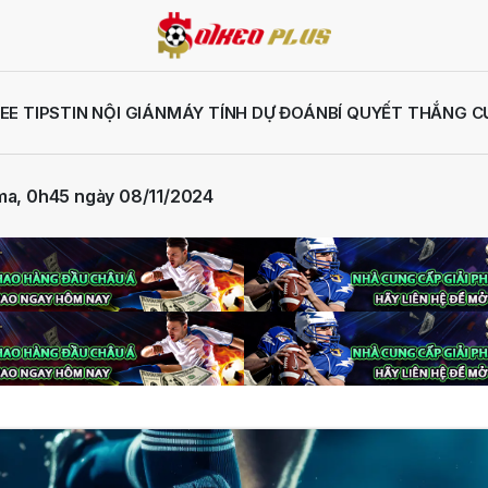
EE TIPS
TIN NỘI GIÁN
MÁY TÍNH DỰ ĐOÁN
BÍ QUYẾT THẮNG 
ma, 0h45 ngày 08/11/2024