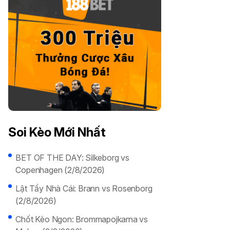
Soi Kèo Mới Nhất
BET OF THE DAY: Silkeborg vs
Copenhagen (2/8/2026)
Lật Tẩy Nhà Cái: Brann vs Rosenborg
(2/8/2026)
Chốt Kèo Ngon: Brommapojkarna vs