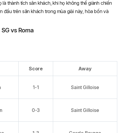
là thành tích sân khách, khi họ không thể giành chiến
ận đấu trên sân khách trong mùa giải này, hòa bốn và
n SG vs Roma
Score
Away
n
1-1
Saint Gilloise
n
0-3
Saint Gilloise
ise
1-3
Cercle Brugge