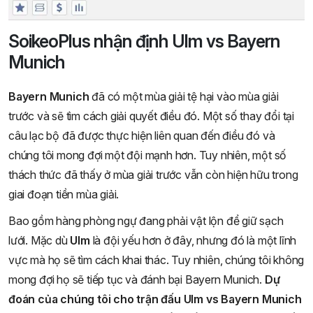
SoikeoPlus nhận định Ulm vs Bayern
Munich
Bayern Munich
đã có một mùa giải tệ hại vào mùa giải
trước và sẽ tìm cách giải quyết điều đó. Một số thay đổi tại
câu lạc bộ đã được thực hiện liên quan đến điều đó và
chúng tôi mong đợi một đội mạnh hơn. Tuy nhiên, một số
thách thức đã thấy ở mùa giải trước vẫn còn hiện hữu trong
giai đoạn tiền mùa giải.
Bao gồm hàng phòng ngự đang phải vật lộn để giữ sạch
lưới. Mặc dù
Ulm
là đội yếu hơn ở đây, nhưng đó là một lĩnh
vực mà họ sẽ tìm cách khai thác. Tuy nhiên, chúng tôi không
mong đợi họ sẽ tiếp tục và đánh bại Bayern Munich.
Dự
đoán của chúng tôi cho trận đấu Ulm vs Bayern Munich