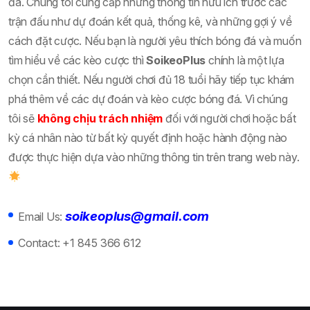
đá. Chúng tôi cung cấp những thông tin hữu ích trước các
trận đấu như dự đoán kết quả, thống kê, và những gợi ý về
cách đặt cược. Nếu bạn là người yêu thích bóng đá và muốn
tìm hiểu về các kèo cược thì
SoikeoPlus
chính là một lựa
chọn cần thiết. Nếu người chơi đủ 18 tuổi hãy tiếp tục khám
phá thêm về các dự đoán và kèo cược bóng đá. Vì chúng
tôi sẽ
không chịu trách nhiệm
đối với người chơi hoặc bất
kỳ cá nhân nào từ bất kỳ quyết định hoặc hành động nào
được thực hiện dựa vào những thông tin trên trang web này.
soikeoplus@gmail.com
Email Us:
Contact:
+1 845 366 612