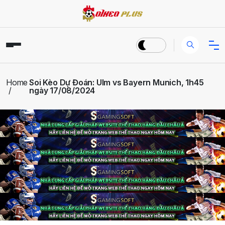
Home
Soi Kèo Dự Đoán: Ulm vs Bayern Munich, 1h45
ngày 17/08/2024