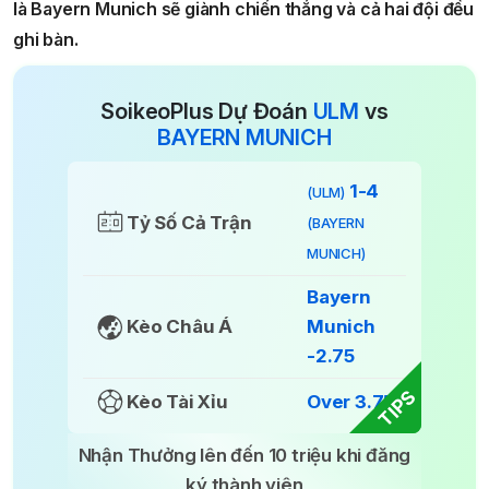
là Bayern Munich sẽ giành chiến thắng và cả hai đội đều
ghi bàn.
SoikeoPlus Dự Đoán
ULM
vs
BAYERN MUNICH
1-4
(ULM)
Tỷ Số Cả Trận
(BAYERN
MUNICH)
Bayern
Kèo Châu Á
Munich
-2.75
TIPS
Kèo Tài Xỉu
Over 3.75
Nhận Thưởng lên đến 10 triệu khi đăng
ký thành viên