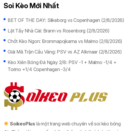
Soi Kèo Mới Nhất
BET OF THE DAY: Silkeborg vs Copenhagen (2/8/2026)
Lật Tẩy Nhà Cái: Brann vs Rosenborg (2/8/2026)
Chốt Kèo Ngon: Brommapojkarna vs Malmo (2/8/2026)
Giải Mã Trận Cầu Vàng: PSV vs AZ Alkmaar (2/8/2026)
Kèo Xiên Bóng Đá Ngày 2/8: PSV -1 + Malmo -1/4 +
Torino +1/4 Copenhagen -3/4
SoikeoPlus
là một trang web chuyên về soi kèo bóng