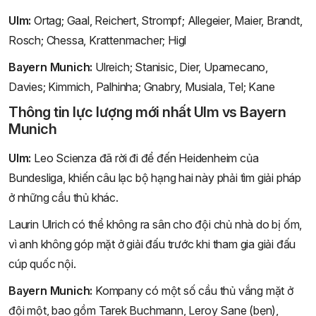
Ulm:
Ortag; Gaal, Reichert, Strompf; Allegeier, Maier, Brandt,
Rosch; Chessa, Krattenmacher; Higl
Bayern Munich:
Ulreich; Stanisic, Dier, Upamecano,
Davies; Kimmich, Palhinha; Gnabry, Musiala, Tel; Kane
Thông tin lực lượng mới nhất Ulm vs Bayern
Munich
Ulm:
Leo Scienza đã rời đi để đến Heidenheim của
Bundesliga, khiến câu lạc bộ hạng hai này phải tìm giải pháp
ở những cầu thủ khác.
Laurin Ulrich có thể không ra sân cho đội chủ nhà do bị ốm,
vì anh không góp mặt ở giải đấu trước khi tham gia giải đấu
cúp quốc nội.
Bayern Munich:
Kompany có một số cầu thủ vắng mặt ở
đội một, bao gồm Tarek Buchmann, Leroy Sane (bẹn),