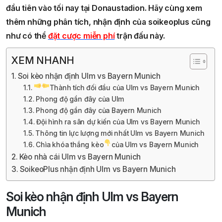
đầu tiên vào tối nay tại Donaustadion. Hãy cùng xem
thêm những phân tích, nhận định của soikeoplus cũng
như có thể
đặt cược miễn phí
trận đấu này.
XEM NHANH
Soi kèo nhận định Ulm vs Bayern Munich
Thành tích đối đầu của Ulm vs Bayern Munich
Phong độ gần đây của Ulm
Phong độ gần đây của Bayern Munich
Đội hình ra sân dự kiến của Ulm vs Bayern Munich
Thông tin lực lượng mới nhất Ulm vs Bayern Munich
Chìa khóa thắng kèo
của Ulm vs Bayern Munich
Kèo nhà cái Ulm vs Bayern Munich
SoikeoPlus nhận định Ulm vs Bayern Munich
Soi kèo nhận định Ulm vs Bayern
Munich