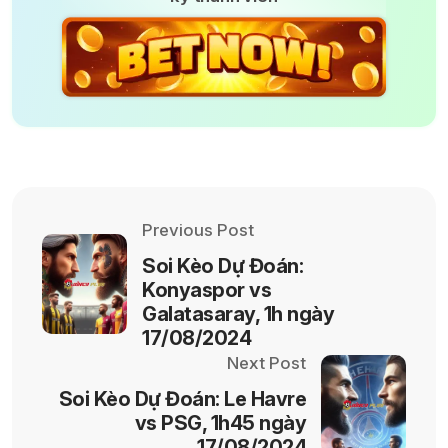
Previous Post
Soi Kèo Dự Đoán:
Konyaspor vs
Galatasaray, 1h ngày
17/08/2024
Next Post
Soi Kèo Dự Đoán: Le Havre
vs PSG, 1h45 ngày
17/08/2024