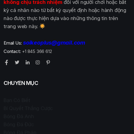
không chịu trách nhiệm
đối với người chơi hoặc bất
kỳ cá nhân nào từ bất kỳ quyết định hoặc hành động
nào được thực hiện dựa vào những thông tin trên
trang web này.
soikeoplus@gmail.com
Email Us:
Contact:
+1 845 366 612
CHUYÊN MỤC
Bạn Có Biết
Bí Quyết Thắng Cược
Bóng Đá Anh
Bóng Đá Đức
Bóng Đá Pháp