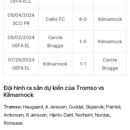
UEFA ECL
08/04/2024
Celtic FC
4-0
Kilmarnock
SCO PR
08/02/2024
Cercle
1-0
Kilmarnock
UEFA EL
Brugge
07/26/2024
Cercle
Kilmarnock
1-1
UEFA EL
Brugge
Đội hình ra sân dự kiến của Tromso vs
Kilmarnock
Tromso:
Haugaard; A Jenssen, Guddal, Skjaervik; Paintsil,
Antonsen, R Jenssen, Hjerto-Dahl, Norheim; Nordas,
Romsaas