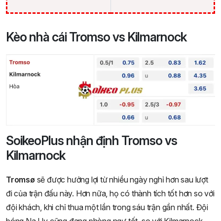
Kèo nhà cái Tromso vs Kilmarnock
SoikeoPlus nhận định Tromso vs
Kilmarnock
Tromsø
sẽ được hưởng lợi từ nhiều ngày nghỉ hơn sau lượt
đi của trận đấu này. Hơn nữa, họ có thành tích tốt hơn so với
đội khách, khi chỉ thua một lần trong sáu trận gần nhất. Đội
bóng Na Uy cũng đang phòng ngự tốt, so với Kilmarnock,