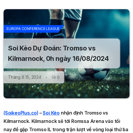
EUROPA CONFERENCE LEAGUE
Soi Kèo Dự Đoán: Tromso vs
Kilmarnock, 0h ngày 16/08/2024
Tháng 8 15, 2024
0
(SoikeoPlus.co)
–
Soi Kèo
nhận định Tromso vs
Kilmarnock
. Kilmarnock sẽ tới Romssa Arena vào tối
nay để gặp Tromso IL trong trận lượt về vòng loại thứ ba