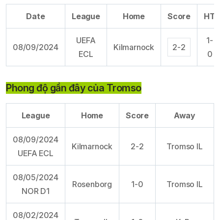
Date
League
Home
Score
HT
UEFA
1-
08/09/2024
Kilmarnock
2-2
ECL
0
Phong độ gần đây của Tromso
League
Home
Score
Away
08/09/2024
Kilmarnock
2-2
Tromso IL
UEFA ECL
08/05/2024
Rosenborg
1-0
Tromso IL
NOR D1
08/02/2024