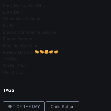
Bóng Đá Tây Ban Nha
Bóng Đá Ý
Champions League
EURO
Europa Conference League
Europa League
Máy Tính Dự Đoán
Review Nhà Cái
Soi Kèo
Tin Nội Gián
World Cup
TAGS
BET OF THE DAY
Chris Sutton