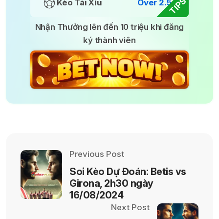
TIPS
Kèo Tài Xỉu
Over 2.5
Nhận Thưởng lên đến 10 triệu khi đăng
ký thành viên
Previous Post
Soi Kèo Dự Đoán: Betis vs
Girona, 2h30 ngày
16/08/2024
Next Post