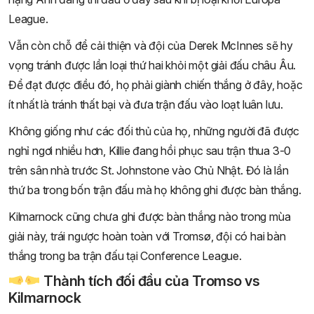
League.
Vẫn còn chỗ để cải thiện và đội của Derek McInnes sẽ hy
vọng tránh được lần loại thứ hai khỏi một giải đấu châu Âu.
Để đạt được điều đó, họ phải giành chiến thắng ở đây, hoặc
ít nhất là tránh thất bại và đưa trận đấu vào loạt luân lưu.
Không giống như các đối thủ của họ, những người đã được
nghỉ ngơi nhiều hơn, Killie đang hồi phục sau trận thua 3-0
trên sân nhà trước St. Johnstone vào Chủ Nhật. Đó là lần
thứ ba trong bốn trận đấu mà họ không ghi được bàn thắng.
Kilmarnock cũng chưa ghi được bàn thắng nào trong mùa
giải này, trái ngược hoàn toàn với Tromsø, đội có hai bàn
thắng trong ba trận đấu tại Conference League.
Thành tích đối đầu của Tromso vs
Kilmarnock