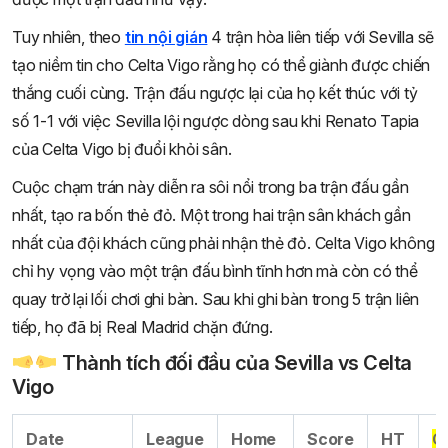
Tuy nhiên, theo
tin nội gián
4 trận hòa liên tiếp với Sevilla sẽ
tạo niềm tin cho Celta Vigo rằng họ có thể giành được chiến
thắng cuối cùng. Trận đấu ngược lại của họ kết thúc với tỷ
số 1-1 với việc Sevilla lội ngược dòng sau khi Renato Tapia
của Celta Vigo bị đuổi khỏi sân.
Cuộc chạm trán này diễn ra sôi nổi trong ba trận đấu gần
nhất, tạo ra bốn thẻ đỏ. Một trong hai trận sân khách gần
nhất của đội khách cũng phải nhận thẻ đỏ. Celta Vigo không
chỉ hy vọng vào một trận đấu bình tĩnh hơn mà còn có thể
quay trở lại lối chơi ghi bàn. Sau khi ghi bàn trong 5 trận liên
tiếp, họ đã bị Real Madrid chặn đứng.
Thành tích đối đầu của Sevilla vs Celta
Vigo
Date
League
Home
Score
HT
C