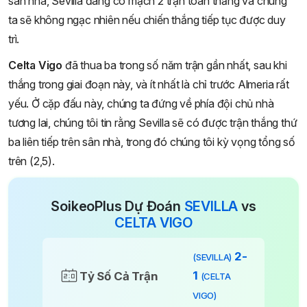
sân nhà, Sevilla đang có mạch 2 trận toàn thắng và chúng
ta sẽ không ngạc nhiên nếu chiến thắng tiếp tục được duy
trì.
Celta Vigo
đã thua ba trong số năm trận gần nhất, sau khi
thắng trong giai đoạn này, và ít nhất là chỉ trước Almeria rất
yếu. Ở cặp đấu này, chúng ta đứng về phía đội chủ nhà
tương lai, chúng tôi tin rằng Sevilla sẽ có được trận thắng thứ
ba liên tiếp trên sân nhà, trong đó chúng tôi kỳ vọng tổng số
trên (2,5).
SoikeoPlus Dự Đoán
SEVILLA
vs
CELTA VIGO
2-
(SEVILLA)
1
Tỷ Số Cả Trận
(CELTA
VIGO)