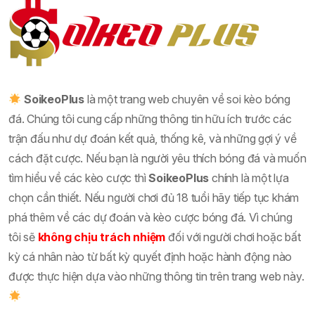
SoikeoPlus
là một trang web chuyên về soi kèo bóng
đá. Chúng tôi cung cấp những thông tin hữu ích trước các
trận đấu như dự đoán kết quả, thống kê, và những gợi ý về
cách đặt cược. Nếu bạn là người yêu thích bóng đá và muốn
tìm hiểu về các kèo cược thì
SoikeoPlus
chính là một lựa
chọn cần thiết. Nếu người chơi đủ 18 tuổi hãy tiếp tục khám
phá thêm về các dự đoán và kèo cược bóng đá. Vì chúng
tôi sẽ
không chịu trách nhiệm
đối với người chơi hoặc bất
kỳ cá nhân nào từ bất kỳ quyết định hoặc hành động nào
được thực hiện dựa vào những thông tin trên trang web này.