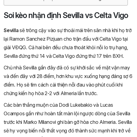
Soi kèo nhận định Sevilla vs Celta Vigo
Sevilla
sẽ trông cậy vào sự thoải mái trên sân nhà khi họ trở
lại Ramon Sanchez Pizjuan cho trận đấu với Celta Vigo tại
giải VĐQG. Cả hai bên đều chưa thoát khỏi nỗi lo trụ hạng,
Sevilla đứng thứ 14 và Celta Vigo đứng thứ 17 trên BXH.
Chủ nhà Sevilla gần đây đã có sự khởi sắc về mặt vận may
và đến đây với 28 điểm, hơn khu vực xuống hạng đáng sợ 6
điểm. Họ sẽ tìm cách cải thiện nỗi đau vào phút cuối khi
chứng kiến ​​họ hòa 2-2 với Almeria lần trước.
Các bàn thắng muộn của Dodi Lukebakio và Lucas
Ocampos gần như hoàn tất màn lội ngược dòng của Sevilla
trước khi Marko Milanovi ghi bàn gỡ hòa cho Almeria. Sevilla
sẽ hy vọng biến nỗi thất vọng đó thành sức mạnh khi trở về