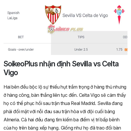
SoikeoPlus nhận định Sevilla vs Celta
Vigo
Hai bên đều bộc lộ sự thiếu hụt trầm trọng ở hàng thủ nhưng
ở hàng công, bàn thắng liên tục đến. Celta Vigo sẽ cảm thấy
họ có thể phục hồi sau trận thua Real Madrid. Sevilla đang
phải đối mặt với nỗi đau sau trận hòa với đội cuối bảng
Almeria. Cả hai đều đang tìm kiếm ba điểm vị trí bấp bênh
của họ trên bảng xếp hạng. Giống như họ đã trao đổi bàn