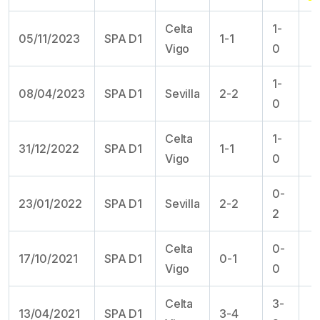
Celta
1-
05/11/2023
SPA D1
1-1
Vigo
0
1-
08/04/2023
SPA D1
Sevilla
2-2
0
Celta
1-
31/12/2022
SPA D1
1-1
Vigo
0
0-
23/01/2022
SPA D1
Sevilla
2-2
2
Celta
0-
17/10/2021
SPA D1
0-1
Vigo
0
Celta
3-
13/04/2021
SPA D1
3-4