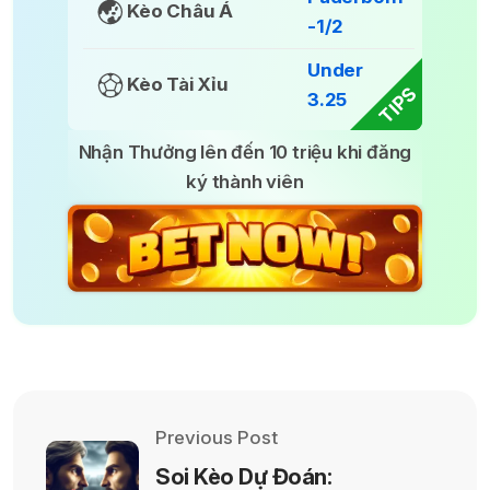
Kèo Châu Á
-1/2
Under
Kèo Tài Xỉu
TIPS
3.25
Nhận Thưởng lên đến 10 triệu khi đăng
ký thành viên
Previous Post
Soi Kèo Dự Đoán: