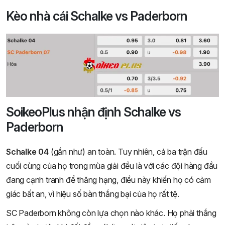
Kèo nhà cái Schalke vs Paderborn
SoikeoPlus nhận định Schalke vs
Paderborn
Schalke 04
(gần như) an toàn. Tuy nhiên, cả ba trận đấu
cuối cùng của họ trong mùa giải đều là với các đội hàng đầu
đang cạnh tranh để thăng hạng, điều này khiến họ có cảm
giác bất an, vì hiệu số bàn thắng bại của họ rất tệ.
SC Paderborn không còn lựa chọn nào khác. Họ phải thắng