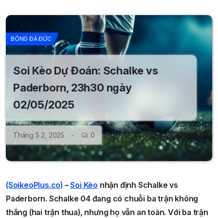
BÓNG ĐÁ ĐỨC
Soi Kèo Dự Đoán: Schalke vs
Paderborn, 23h30 ngày
02/05/2025
Tháng 5 2, 2025
0
(SoikeoPlus.co)
–
Soi Kèo
nhận định Schalke vs
Paderborn
. Schalke 04 đang có chuỗi ba trận không
thắng (hai trận thua), nhưng họ vẫn an toàn. Với ba trận