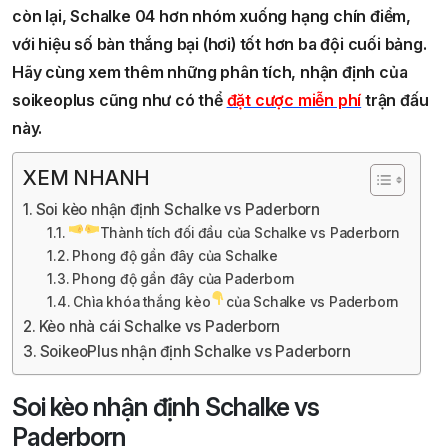
còn lại, Schalke 04 hơn nhóm xuống hạng chín điểm,
với hiệu số bàn thắng bại (hơi) tốt hơn ba đội cuối bảng.
Hãy cùng xem thêm những phân tích, nhận định của
soikeoplus cũng như có thể
đặt cược miễn phí
trận đấu
này.
XEM NHANH
Soi kèo nhận định Schalke vs Paderborn
Thành tích đối đầu của Schalke vs Paderborn
Phong độ gần đây của Schalke
Phong độ gần đây của Paderborn
Chìa khóa thắng kèo
của Schalke vs Paderborn
Kèo nhà cái Schalke vs Paderborn
SoikeoPlus nhận định Schalke vs Paderborn
Soi kèo nhận định Schalke vs
Paderborn