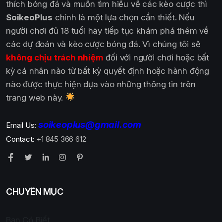
thích bóng đá và muốn tìm hiểu về các kèo cược thì
SoikeoPlus
chính là một lựa chọn cần thiết. Nếu
người chơi đủ 18 tuổi hãy tiếp tục khám phá thêm về
các dự đoán và kèo cược bóng đá. Vì chúng tôi sẽ
không chịu trách nhiệm
đối với người chơi hoặc bất
kỳ cá nhân nào từ bất kỳ quyết định hoặc hành động
nào được thực hiện dựa vào những thông tin trên
trang web này.
soikeoplus@gmail.com
Email Us:
Contact:
+1 845 366 612
CHUYÊN MỤC
Bạn Có Biết