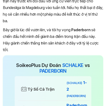
trận này trước khi đối đầu với ứng cử viên trực tiếp cho
Bundesliga là Magdeburg vào tuần tới. Nếu họ thất bại ở đây,
họ sẽ cần nhiều hơn một phép màu để kết thúc ở vị trí thứ
ba.
Bây giờ là lúc để vươn lên, và tôi hy vọng
Paderborn
sẽ
chiến đấu hết mình để giành ba điểm trong trận đấu này.
Hãy giành chiến thắng trên sân khách ở đây với tỷ lệ cược
tốt.
SoikeoPlus Dự Đoán
SCHALKE
vs
PADERBORN
1-
(SCHALKE)
Tỷ Số Cả Trận
2
(PADERBORN)
Paderborn