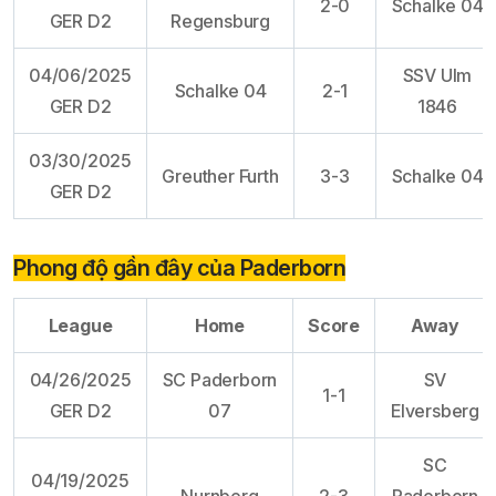
2-0
Schalke 04
GER D2
Regensburg
04/06/2025
SSV Ulm
Schalke 04
2-1
GER D2
1846
03/30/2025
Greuther Furth
3-3
Schalke 04
GER D2
Phong độ gần đây của Paderborn
League
Home
Score
Away
04/26/2025
SC Paderborn
SV
1-1
GER D2
07
Elversberg
SC
04/19/2025
Nurnberg
2-3
Paderborn