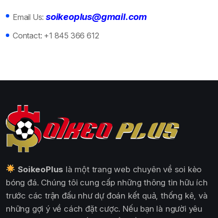
soikeoplus@gmail.com
Email Us:
Contact:
+1 845 366 612
SoikeoPlus
là một trang web chuyên về soi kèo
bóng đá. Chúng tôi cung cấp những thông tin hữu ích
trước các trận đấu như dự đoán kết quả, thống kê, và
những gợi ý về cách đặt cược. Nếu bạn là người yêu