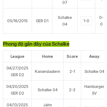
07
Schalke
0-
05/16/2015
GER D1
1-0
04
0
Phong độ gần đây của Schalke
League
Home
Score
Away
04/27/2025
Kaiserslautern
2-1
Schalke 04
GER D2
04/20/2025
Hamburger
Schalke 04
2-2
GER D2
SV
04/13/2025
Jahn