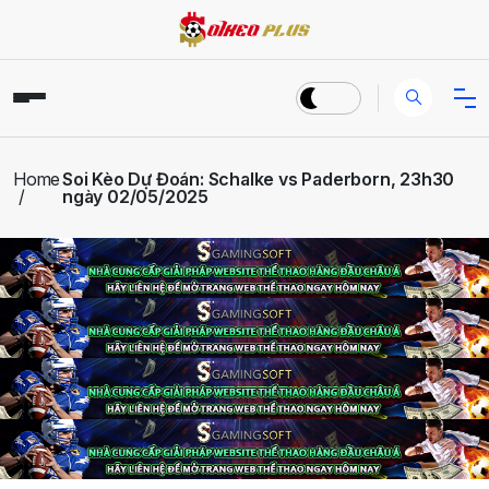
Home
Soi Kèo Dự Đoán: Schalke vs Paderborn, 23h30
ngày 02/05/2025