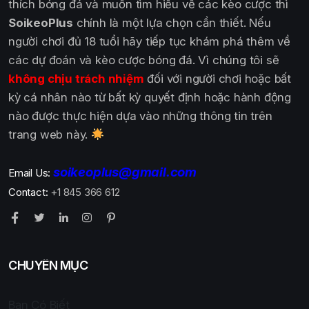
thích bóng đá và muốn tìm hiểu về các kèo cược thì
SoikeoPlus
chính là một lựa chọn cần thiết. Nếu
người chơi đủ 18 tuổi hãy tiếp tục khám phá thêm về
các dự đoán và kèo cược bóng đá. Vì chúng tôi sẽ
không chịu trách nhiệm
đối với người chơi hoặc bất
kỳ cá nhân nào từ bất kỳ quyết định hoặc hành động
nào được thực hiện dựa vào những thông tin trên
trang web này.
soikeoplus@gmail.com
Email Us:
Contact:
+1 845 366 612
CHUYÊN MỤC
Bạn Có Biết