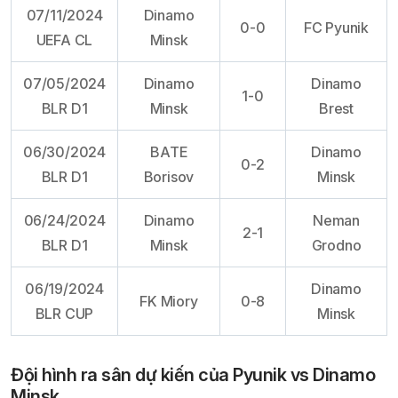
07/11/2024
Dinamo
0-0
FC Pyunik
UEFA CL
Minsk
07/05/2024
Dinamo
Dinamo
1-0
BLR D1
Minsk
Brest
06/30/2024
BATE
Dinamo
0-2
BLR D1
Borisov
Minsk
06/24/2024
Dinamo
Neman
2-1
BLR D1
Minsk
Grodno
06/19/2024
Dinamo
FK Miory
0-8
BLR CUP
Minsk
Đội hình ra sân dự kiến của Pyunik vs Dinamo
Minsk