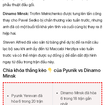
phẫu thuật đầu gối.
Dinamo Minsk:
Trofim Melnichenko được tung lên tấn công
thay cho Pavel Sedko bị chấn thương vào tuần trước, nhưng
anh đã có một buổi tối khá yên tĩnh và cuối cùng bị thay ra ở
hiệp hai.
Steven Alfred đã vào sân từ băng ghế dự bị để ra mắt câu
lạc bộ sau khi anh ấy đến từ Maccabi Herzliya vào tuần
trước và có thể nhận được sự đồng ý để dẫn dắt đội hình
ngay từ đầu trong trận đấu này.
Chìa khóa thắng kèo
của Pyunik vs Dinamo
Minsk
Dinamo Minsk đã hòa
Pyunik Yerevan đã
6 trong 18 trận gần
hòa 6 trong 20 trận
nhất