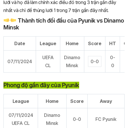
lưới và họ đã làm chính xác điều đó trong 3 trận gần đây
nhất và chỉ để thủng lưới 1 trong 7 trận gần đây nhất.
Thành tích đối đầu của Pyunik vs Dinamo
Minsk
Date
League
Home
Score
HT
C
UEFA
Dinamo
0-
07/11/2024
0-0
CL
Minsk
0
Phong độ gần đây của Pyunik
League
Home
Score
Away
07/11/2024
Dinamo
0-0
FC Pyunik
UEFA CL
Minsk