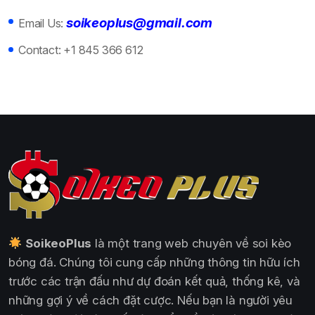
soikeoplus@gmail.com
Email Us:
Contact:
+1 845 366 612
SoikeoPlus
là một trang web chuyên về soi kèo
bóng đá. Chúng tôi cung cấp những thông tin hữu ích
trước các trận đấu như dự đoán kết quả, thống kê, và
những gợi ý về cách đặt cược. Nếu bạn là người yêu