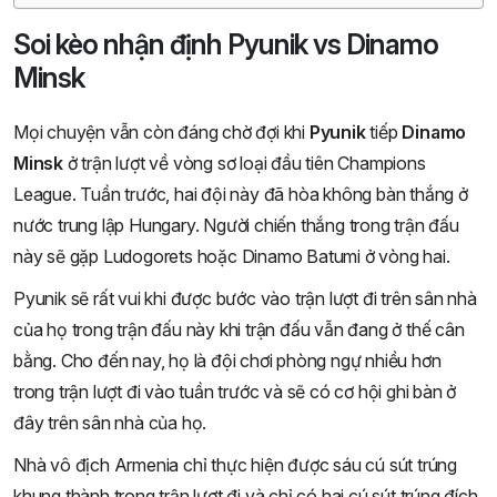
Soi kèo nhận định Pyunik vs Dinamo
Minsk
Mọi chuyện vẫn còn đáng chờ đợi khi
Pyunik
tiếp
Dinamo
Minsk
ở trận lượt về vòng sơ loại đầu tiên Champions
League. Tuần trước, hai đội này đã hòa không bàn thắng ở
nước trung lập Hungary. Người chiến thắng trong trận đấu
này sẽ gặp Ludogorets hoặc Dinamo Batumi ở vòng hai.
Pyunik sẽ rất vui khi được bước vào trận lượt đi trên sân nhà
của họ trong trận đấu này khi trận đấu vẫn đang ở thế cân
bằng. Cho đến nay, họ là đội chơi phòng ngự nhiều hơn
trong trận lượt đi vào tuần trước và sẽ có cơ hội ghi bàn ở
đây trên sân nhà của họ.
Nhà vô địch Armenia chỉ thực hiện được sáu cú sút trúng
khung thành trong trận lượt đi và chỉ có hai cú sút trúng đích,