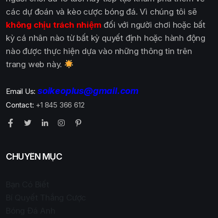
các dự đoán và kèo cược bóng đá. Vì chúng tôi sẽ
không chịu trách nhiệm
đối với người chơi hoặc bất
kỳ cá nhân nào từ bất kỳ quyết định hoặc hành động
nào được thực hiện dựa vào những thông tin trên
trang web này.
soikeoplus@gmail.com
Email Us:
Contact:
+1 845 366 612
CHUYÊN MỤC
Bạn Có Biết
Bí Quyết Thắng Cược
Bóng Đá Anh