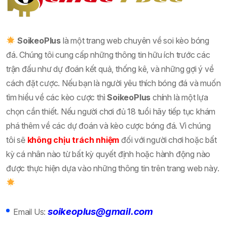
SoikeoPlus
là một trang web chuyên về soi kèo bóng
đá. Chúng tôi cung cấp những thông tin hữu ích trước các
trận đấu như dự đoán kết quả, thống kê, và những gợi ý về
cách đặt cược. Nếu bạn là người yêu thích bóng đá và muốn
tìm hiểu về các kèo cược thì
SoikeoPlus
chính là một lựa
chọn cần thiết. Nếu người chơi đủ 18 tuổi hãy tiếp tục khám
phá thêm về các dự đoán và kèo cược bóng đá. Vì chúng
tôi sẽ
không chịu trách nhiệm
đối với người chơi hoặc bất
kỳ cá nhân nào từ bất kỳ quyết định hoặc hành động nào
được thực hiện dựa vào những thông tin trên trang web này.
soikeoplus@gmail.com
Email Us: