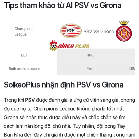
Tips tham khảo từ AI PSV vs Girona
SoikeoPlus nhận định PSV vs Girona
Trong khi
PSV
được đánh giá là ứng cử viên sáng giá, phong
độ của họ tại Champions League không phải là tốt nhất.
Girona sẽ nhận thức được điều này và chắc chắn sẽ tìm
cách làm nản lòng đội chủ nhà. Tuy nhiên, đội bóng Tây
Ban Nha đến đây chỉ giành được một chiến thắng trong năm