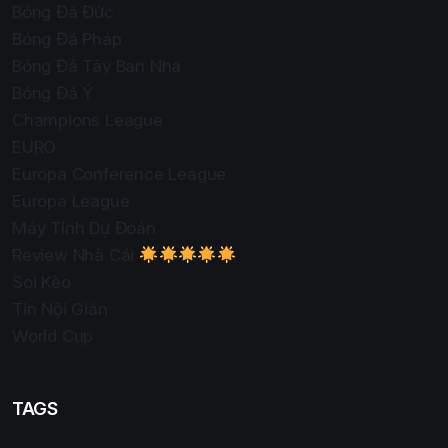
Bóng Đá Đức
Bóng Đá Pháp
Bóng Đá Tây Ban Nha
Bóng Đá Ý
Champions League
EURO
Europa Conference League
Europa League
Máy Tính Dự Đoán
Review Nhà Cái
Soi Kèo
Tin Nội Gián
World Cup
TAGS