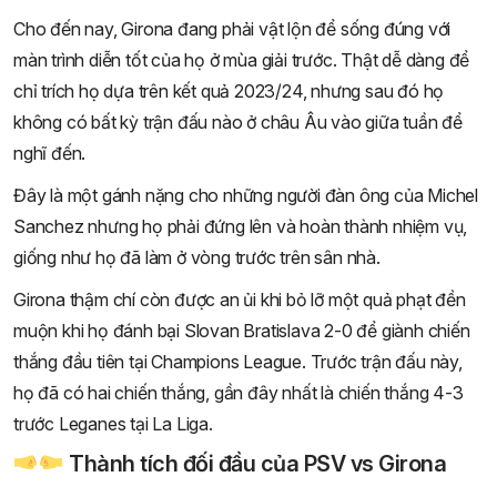
Cho đến nay, Girona đang phải vật lộn để sống đúng với
màn trình diễn tốt của họ ở mùa giải trước. Thật dễ dàng để
chỉ trích họ dựa trên kết quả 2023/24, nhưng sau đó họ
không có bất kỳ trận đấu nào ở châu Âu vào giữa tuần để
nghĩ đến.
Đây là một gánh nặng cho những người đàn ông của Michel
Sanchez nhưng họ phải đứng lên và hoàn thành nhiệm vụ,
giống như họ đã làm ở vòng trước trên sân nhà.
Girona thậm chí còn được an ủi khi bỏ lỡ một quả phạt đền
muộn khi họ đánh bại Slovan Bratislava 2-0 để giành chiến
thắng đầu tiên tại Champions League. Trước trận đấu này,
họ đã có hai chiến thắng, gần đây nhất là chiến thắng 4-3
trước Leganes tại La Liga.
Thành tích đối đầu của PSV vs Girona