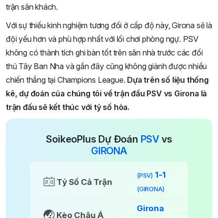
trận sân khách.
Với sự thiếu kinh nghiệm tương đối ở cấp độ này, Girona sẽ là
đội yếu hơn và phù hợp nhất với lối chơi phòng ngự. PSV
không có thành tích ghi bàn tốt trên sân nhà trước các đối
thủ Tây Ban Nha và gần đây cũng không giành được nhiều
chiến thắng tại Champions League.
Dựa trên số liệu thống
kê, dự đoán của chúng tôi về trận đấu PSV vs Girona là
trận đấu sẽ kết thúc với tỷ số hòa.
SoikeoPlus Dự Đoán
PSV
vs
GIRONA
1-1
(PSV)
Tỷ Số Cả Trận
(GIRONA)
Girona
Kèo Châu Á