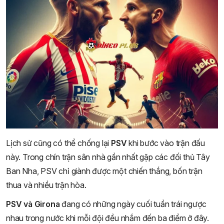
Lịch sử cũng có thể chống lại
PSV
khi bước vào trận đấu
này. Trong chín trận sân nhà gần nhất gặp các đối thủ Tây
Ban Nha, PSV chỉ giành được một chiến thắng, bốn trận
thua và nhiều trận hòa.
PSV và Girona
đang có những ngày cuối tuần trái ngược
nhau trong nước khi mỗi đội đều nhắm đến ba điểm ở đây.