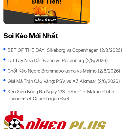
Soi Kèo Mới Nhất
BET OF THE DAY: Silkeborg vs Copenhagen (2/8/2026)
Lật Tẩy Nhà Cái: Brann vs Rosenborg (2/8/2026)
Chốt Kèo Ngon: Brommapojkarna vs Malmo (2/8/2026)
Giải Mã Trận Cầu Vàng: PSV vs AZ Alkmaar (2/8/2026)
Kèo Xiên Bóng Đá Ngày 2/8: PSV -1 + Malmo -1/4 +
Torino +1/4 Copenhagen -3/4