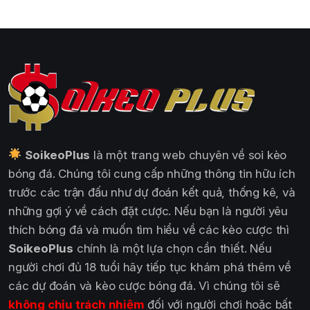
SoikeoPlus
là một trang web chuyên về soi kèo
bóng đá. Chúng tôi cung cấp những thông tin hữu ích
trước các trận đấu như dự đoán kết quả, thống kê, và
những gợi ý về cách đặt cược. Nếu bạn là người yêu
thích bóng đá và muốn tìm hiểu về các kèo cược thì
SoikeoPlus
chính là một lựa chọn cần thiết. Nếu
người chơi đủ 18 tuổi hãy tiếp tục khám phá thêm về
các dự đoán và kèo cược bóng đá. Vì chúng tôi sẽ
không chịu trách nhiệm
đối với người chơi hoặc bất