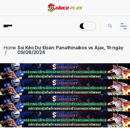
Home
Soi Kèo Dự Đoán: Panathinaikos vs Ajax, 1h ngày
09/08/2024