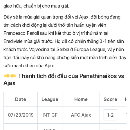
giao hữu, chuẩn bị cho mùa giải.
Đây sẽ là mùa giải quan trọng đối với Ajax, đội bóng đang
tìm cách khởi động lại dưới thời tân huấn luyện viên
Francesco Farioli sau khi kết thúc ở vị trí thứ năm tại
Eredivisie mùa giải trước. Họ đã có chiến thắng 3-1 trên sân
khách trước Vojvodina tại Serbia ở Europa League, vậy nên
trận đấu này có khả năng chứng kiến ​​một màn trình diễn đầy
sức mạnh khác của Ajax.
Thành tích đối đầu của Panathinaikos vs
Ajax
Date
League
Home
Score
H
07/23/2019
INT CF
AFC Ajax
1-2
1-