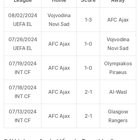
08/02/2024
Vojvodina
1-3
AFC Ajax
UEFA EL
Novi Sad
07/26/2024
Vojvodina
AFC Ajax
1-0
UEFA EL
Novi Sad
07/19/2024
Olympiakos
AFC Ajax
1-0
INT CF
Piraeus
07/18/2024
AFC Ajax
2-1
Al-Wasl
INT CF
07/13/2024
Glasgow
AFC Ajax
2-1
INT CF
Rangers