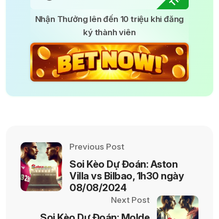
Nhận Thưởng lên đến 10 triệu khi đăng
ký thành viên
Previous Post
Soi Kèo Dự Đoán: Aston
Villa vs Bilbao, 1h30 ngày
08/08/2024
Next Post
Soi Kèo Dự Đoán: Molde