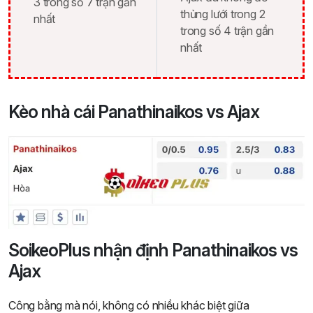
3 trong số 7 trận gần
thủng lưới trong 2
nhất
trong số 4 trận gần
nhất
Kèo nhà cái Panathinaikos vs Ajax
SoikeoPlus nhận định Panathinaikos vs
Ajax
Công bằng mà nói, không có nhiều khác biệt giữa