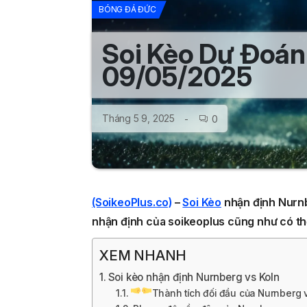
BÓNG ĐÁ ĐỨC
Soi Kèo Dự Đoán
09/05/2025
Tháng 5 9, 2025
0
(SoikeoPlus.co)
–
Soi Kèo
nhận định Nurnb
nhận định của soikeoplus cũng như có t
XEM NHANH
Soi kèo nhận định Nurnberg vs Koln
Thành tích đối đầu của Nurnberg 