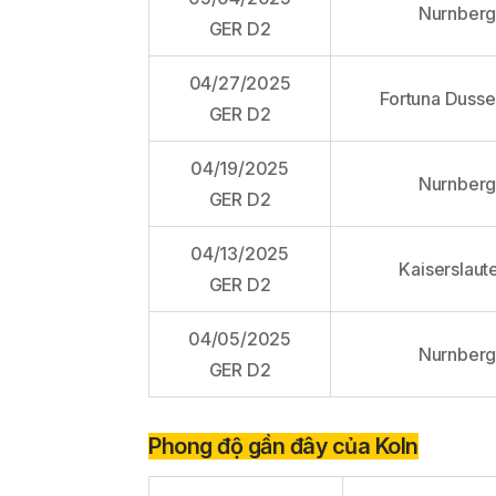
Nurnber
GER D2
04/27/2025
Fortuna Dusse
GER D2
04/19/2025
Nurnber
GER D2
04/13/2025
Kaiserslaut
GER D2
04/05/2025
Nurnber
GER D2
Phong độ gần đây của Koln