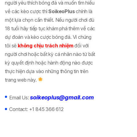
người yêu thích bóng đá và muốn tìm hiểu
về các kèo cược thì
SoikeoPlus
chính là
một lựa chọn cần thiết. Nếu người chơi đủ
18 tuổi hãy tiếp tục khám phá thêm về các
dự đoán và kèo cược bóng đá. Vì chúng
tôi sẽ
không chịu trách nhiệm
đối với
người chơi hoặc bất kỳ cá nhân nào từ bất
kỳ quyết định hoặc hành động nào được
thực hiện dựa vào những thông tin trên
trang web này.
soikeoplus@gmail.com
Email Us:
Contact:
+1 845 366 612