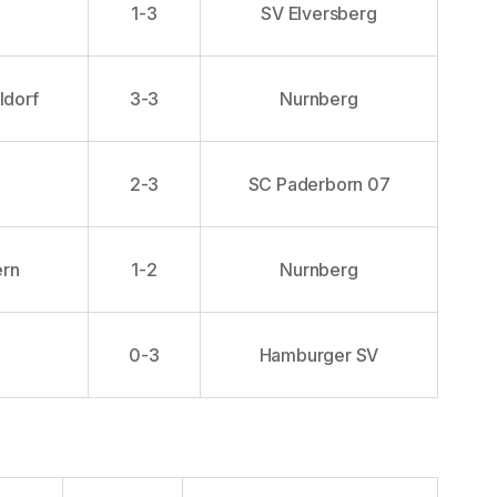
g
1-3
SV Elversberg
ldorf
3-3
Nurnberg
g
2-3
SC Paderborn 07
ern
1-2
Nurnberg
g
0-3
Hamburger SV