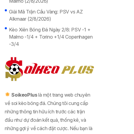
Malmo (2/8/2026)
Giải Mã Trận Cầu Vàng: PSV vs AZ
Alkmaar (2/8/2026)
Kèo Xiên Bóng Đá Ngày 2/8: PSV -1 +
Malmo -1/4 + Torino +1/4 Copenhagen
-3/4
SoikeoPlus
là một trang web chuyên
về soi kèo bóng đá. Chúng tôi cung cấp
những thông tin hữu ích trước các trận
đấu như dự đoán kết quả, thống kê, và
những gợi ý về cách đặt cược. Nếu bạn là