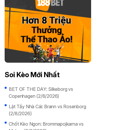
Soi Kèo Mới Nhất
BET OF THE DAY: Silkeborg vs
Copenhagen (2/8/2026)
Lật Tẩy Nhà Cái: Brann vs Rosenborg
(2/8/2026)
Chốt Kèo Ngon: Brommapojkarna vs