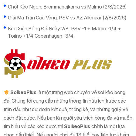
Chốt Kèo Ngon: Brommapojkarna vs Malmo (2/8/2026)
Giải Mã Trận Cầu Vàng: PSV vs AZ Alkmaar (2/8/2026)
Kèo Xiên Bóng Đá Ngày 2/8: PSV -1 + Malmo -1/4 +
Torino +1/4 Copenhagen -3/4
SoikeoPlus
là một trang web chuyên về soi kèo bóng
đá. Chúng tôi cung cấp những thông tin hữu ích trước các
trận đấu như dự đoán kết quả, thống kê, và những gợi ý về
cách đặt cược. Nếu bạn là người yêu thích bóng đá và muốn
tìm hiểu về các kèo cược thì
SoikeoPlus
chính là một lựa
chọn cần thiết. Nếu người chơi đủ 18 tuổi hãy tiếp tục khám