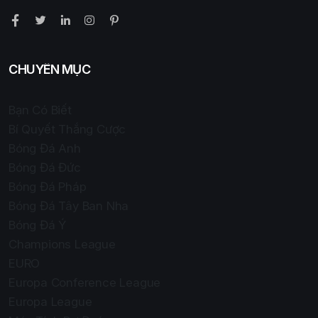
CHUYÊN MỤC
Bạn Có Biết
Bí Quyết Thắng Cược
Bóng Đá Anh
Bóng Đá Đức
Bóng Đá Pháp
Bóng Đá Tây Ban Nha
Bóng Đá Ý
Champions League
EURO
Europa Conference League
Europa League