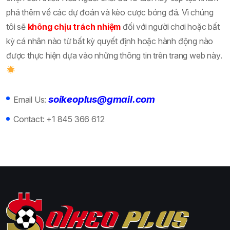
phá thêm về các dự đoán và kèo cược bóng đá. Vì chúng
tôi sẽ
không chịu trách nhiệm
đối với người chơi hoặc bất
kỳ cá nhân nào từ bất kỳ quyết định hoặc hành động nào
được thực hiện dựa vào những thông tin trên trang web này.
soikeoplus@gmail.com
Email Us:
Contact:
+1 845 366 612