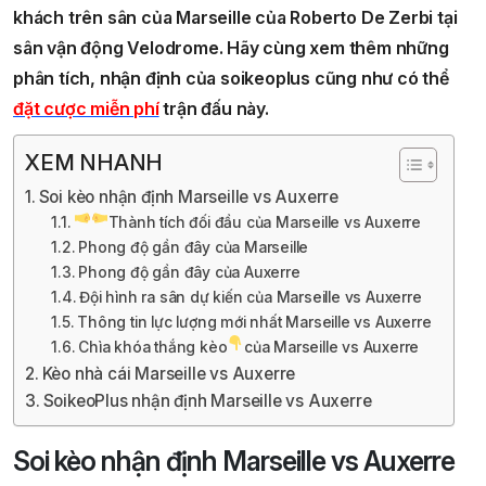
khách trên sân của Marseille của Roberto De Zerbi tại
sân vận động Velodrome. Hãy cùng xem thêm những
phân tích, nhận định của soikeoplus cũng như có thể
đặt cược miễn phí
trận đấu này.
XEM NHANH
Soi kèo nhận định Marseille vs Auxerre
Thành tích đối đầu của Marseille vs Auxerre
Phong độ gần đây của Marseille
Phong độ gần đây của Auxerre
Đội hình ra sân dự kiến của Marseille vs Auxerre
Thông tin lực lượng mới nhất Marseille vs Auxerre
Chìa khóa thắng kèo
của Marseille vs Auxerre
Kèo nhà cái Marseille vs Auxerre
SoikeoPlus nhận định Marseille vs Auxerre
Soi kèo nhận định Marseille vs Auxerre