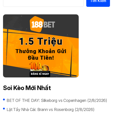
Tìm Kiếm
Soi Kèo Mới Nhất
BET OF THE DAY: Silkeborg vs Copenhagen (2/8/2026)
Lật Tẩy Nhà Cái: Brann vs Rosenborg (2/8/2026)