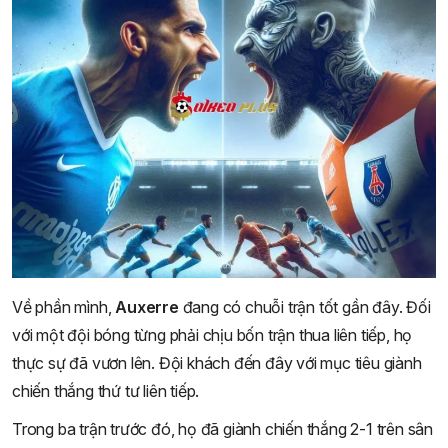
Về phần mình,
Auxerre
đang có chuỗi trận tốt gần đây. Đối
với một đội bóng từng phải chịu bốn trận thua liên tiếp, họ
thực sự đã vươn lên. Đội khách đến đây với mục tiêu giành
chiến thắng thứ tư liên tiếp.
Trong ba trận trước đó, họ đã giành chiến thắng 2-1 trên sân