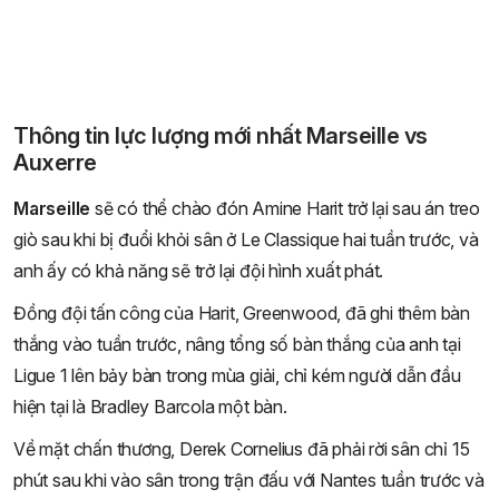
Thông tin lực lượng mới nhất Marseille vs
Auxerre
Marseille
sẽ có thể chào đón Amine Harit trở lại sau án treo
giò sau khi bị đuổi khỏi sân ở Le Classique hai tuần trước, và
anh ấy có khả năng sẽ trở lại đội hình xuất phát.
Đồng đội tấn công của Harit, Greenwood, đã ghi thêm bàn
thắng vào tuần trước, nâng tổng số bàn thắng của anh tại
Ligue 1 lên bảy bàn trong mùa giải, chỉ kém người dẫn đầu
hiện tại là Bradley Barcola một bàn.
Về mặt chấn thương, Derek Cornelius đã phải rời sân chỉ 15
phút sau khi vào sân trong trận đấu với Nantes tuần trước và