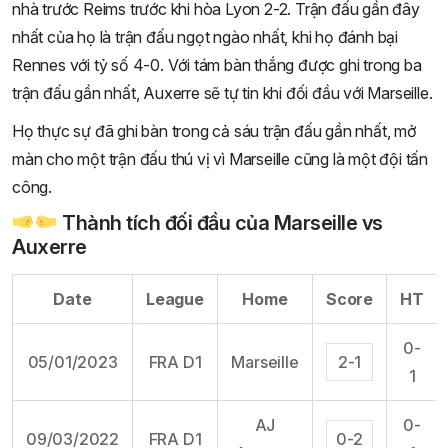
nhà trước Reims trước khi hòa Lyon 2-2. Trận đấu gần đây
nhất của họ là trận đấu ngọt ngào nhất, khi họ đánh bại
Rennes với tỷ số 4-0. Với tám bàn thắng được ghi trong ba
trận đấu gần nhất, Auxerre sẽ tự tin khi đối đầu với Marseille.
Họ thực sự đã ghi bàn trong cả sáu trận đấu gần nhất, mở
màn cho một trận đấu thú vị vì Marseille cũng là một đội tấn
công.
Thành tích đối đầu của Marseille vs
Auxerre
Date
League
Home
Score
HT
0-
05/01/2023
FRA D1
Marseille
2-1
1
AJ
0-
09/03/2022
FRA D1
0-2