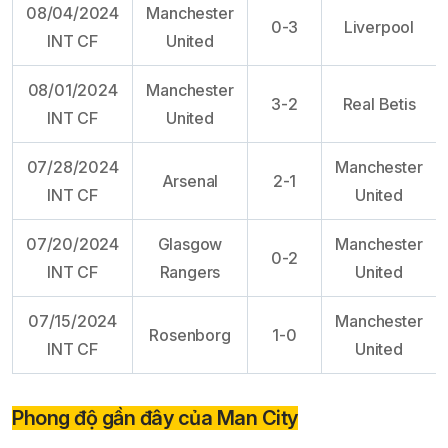
08/04/2024
Manchester
0-3
Liverpool
INT CF
United
08/01/2024
Manchester
3-2
Real Betis
INT CF
United
07/28/2024
Manchester
Arsenal
2-1
INT CF
United
07/20/2024
Glasgow
Manchester
0-2
INT CF
Rangers
United
07/15/2024
Manchester
Rosenborg
1-0
INT CF
United
Phong độ gần đây của Man City