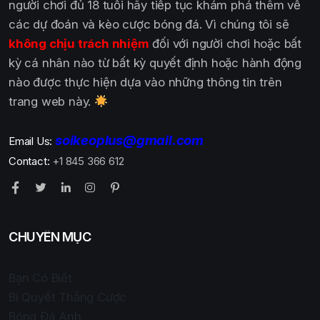
người chơi đủ 18 tuổi hãy tiếp tục khám phá thêm về
các dự đoán và kèo cược bóng đá. Vì chúng tôi sẽ
không chịu trách nhiệm
đối với người chơi hoặc bất
kỳ cá nhân nào từ bất kỳ quyết định hoặc hành động
nào được thực hiện dựa vào những thông tin trên
trang web này.
soikeoplus@gmail.com
Email Us:
Contact:
+1 845 366 612
CHUYÊN MỤC
Bạn Có Biết
Bí Quyết Thắng Cược
Bóng Đá Anh