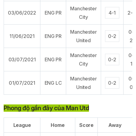
Manchester
03/06/2022
ENG PR
4-1
2-1
City
Manchester
0-
11/06/2021
ENG PR
0-2
United
2
Manchester
0-
03/07/2021
ENG PR
0-2
City
1
Manchester
0-
01/07/2021
ENG LC
0-2
United
0
Phong độ gần đây của Man Utd
League
Home
Score
Away