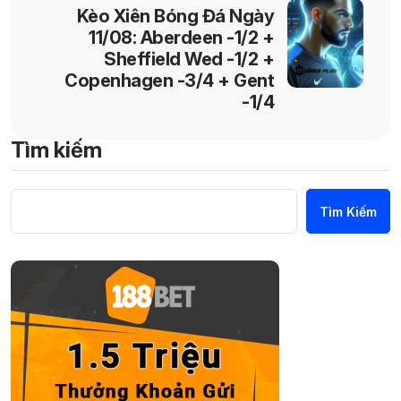
Kèo Xiên Bóng Đá Ngày
11/08: Aberdeen -1/2 +
Sheffield Wed -1/2 +
Copenhagen -3/4 + Gent
-1/4
Tìm kiếm
Tìm Kiếm