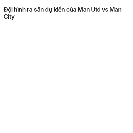
Đội hình ra sân dự kiến của Man Utd vs Man
City