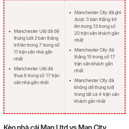
Manchester City đã ghi
được 3 bàn thắng trở
lên trong 13 trong số
Manchester Utd đã để
20 trận sân khách gần
thủng lưới 2 bàn thắng
nhất
trở lên trong 7 trong số
Manchester City đã
11 trận sân nhà gần
thắng 15 trong số 17
nhất
trận sân khách gần
Manchester Utd đã
nhất
thua 6 trong số 17 trận
Manchester City đã
sân nhà gần nhất
không để thủng lưới
trong tất cả 4 trận sân
khách gần nhất
Kèo nhà cái Man Utd vs Man City