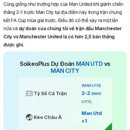
Cũng giống như trường hợp của Man United khi giành chiến
thắng 2-1 trước Man City tại địa điểm này trong trận chung
kết FA Cup mùa giải trước. Điều đó có thể xảy ra một lần
nữa và
dự đoán của chúng tôi về trận đấu Manchester
City vs Manchester United là có hơn 2,5 bàn thắng
được ghi
.
SoikeoPlus Dự Đoán
MAN UTD
vs
MAN CITY
(MAN UTD)
2-2
Tỷ Số Cả Trận
(MAN
CITY)
Man Utd
Kèo Châu Á
+1