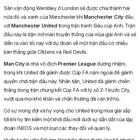
Sân vận động Wembley ở London sẽ được chia thành hai
nửa đỏ và xanh của Manchester khi
Manchester City
đấu
với
Manchester United
trong trận tranh Siêu cúp Anh. Trận
đấu này là trận mở màn truyền thống của mùa giải Anh và sẽ
diễn ra vào tối nay với dự đoán về một trận đấu có nhiều
bàn thắng giữa Citizens và Red Devils.
Man City
là nhà vô địch
Premier League
đương nhiệm,
trong khi United đã giành được Cúp FA năm ngoái để giành
quyền chơi trận đấu này. Nhân tiện, United đã giành chiến
thắng trong trận chung kết Cúp FA với tỷ số 2-1 trước City,
vượt qua mọi khó khăn và chấn thương đã cản trở họ.
Có sự mong đợi và hy vọng cho United trong mùa giải sắp
tới khi họ tìm kiếm một khởi đầu mới dưới sự dẫn dắt của tập
đoàn INEOS và một loạt các thay đổi về quản lý.