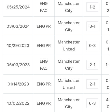
ENG
Manchester
0-
05/25/2024
1-2
FAC
City
2
Manchester
0-
03/03/2024
ENG PR
3-1
City
1
Manchester
0-
10/29/2023
ENG PR
0-3
United
1
ENG
Manchester
06/03/2023
2-1
1-1
FAC
City
Manchester
0-
01/14/2023
ENG PR
2-1
United
0
Manchester
4-
10/02/2022
ENG PR
6-3
City
0