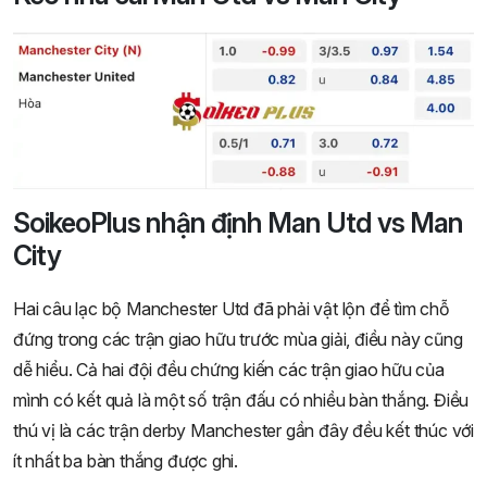
SoikeoPlus nhận định Man Utd vs Man
City
Hai câu lạc bộ Manchester Utd đã phải vật lộn để tìm chỗ
đứng trong các trận giao hữu trước mùa giải, điều này cũng
dễ hiểu. Cả hai đội đều chứng kiến ​​các trận giao hữu của
mình có kết quả là một số trận đấu có nhiều bàn thắng. Điều
thú vị là các trận derby Manchester gần đây đều kết thúc với
ít nhất ba bàn thắng được ghi.