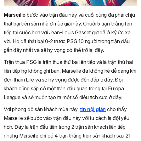
Marseille
bước vào trận đấu này và cuối cùng đã phải chịu
thất bại trên sân nhà ở mùa giải này. Chuỗi 5 trận thắng liên
tiếp tại cuộc hẹn với Jean-Louis Gasset giờ đã là ký ức xa
vời. Họ đã thất bại 0-2 trước PSG 10 người trong trận đấu
gần đây nhất và sẽ hy vọng có thể trở lại đây.
Trận thua PSG là trận thua thứ ba liên tiếp và là trận thứ hai
liên tiếp họ không ghi bàn. Marseille đã không hề dễ dàng khi
đến thăm Lille và sẽ hy vọng được đền đáp ở đây. Đội
khách cũng sắp có một trận đấu quan trọng tại Europa
League và sẽ muốn tạo ra một số điều tích cực ở đây.
Với phong độ sân khách mùa này,
tin nội gián
cho thấy
Marseille sẽ bước vào trận đấu này với tư cách là đội yếu
hơn. Đây là trận đầu tiên trong 2 trận sân khách liên tiếp
nhưng Marseille chỉ có 4 trận thắng trên sân khách sau 21