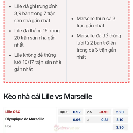
Lille đã ghi trung bình
3,9 bàn trong 7 trận
Marseille thua cả 3
sân nhà gần nhất
trận gần nhất
Lille đã thắng 15 trong
Marseille đã để thủng
20 trận sân nhà gần
lưới từ 2 bàn trở lên
nhất
trong cả 3 trận gần
Lille không để thủng
nhất
lưới 10/17 trận sân nhà
gần nhất
Kèo nhà cái Lille vs Marseille