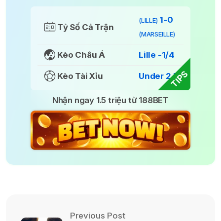
1-0
(LILLE)
Tỷ Số Cả Trận
(MARSEILLE)
Kèo Châu Á
Lille -1/4
TIPS
Kèo Tài Xỉu
Under 2.5
Nhận ngay 1.5 triệu từ 188BET
Previous Post