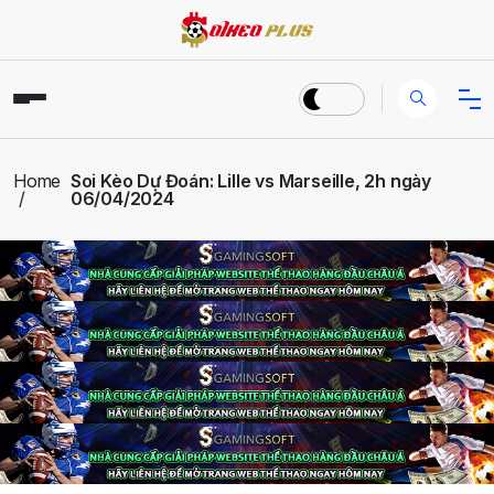
Home
Soi Kèo Dự Đoán: Lille vs Marseille, 2h ngày
06/04/2024