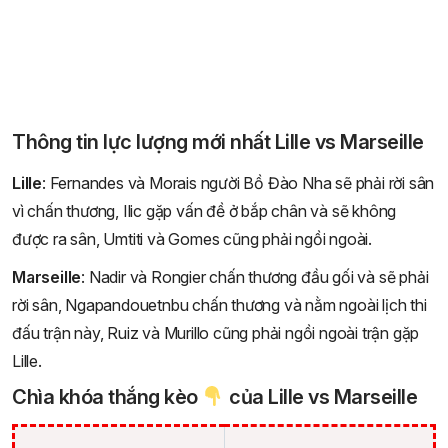
Thông tin lực lượng mới nhất Lille vs Marseille
Lille
: Fernandes và Morais người Bồ Đào Nha sẽ phải rời sân
vì chấn thương, Ilic gặp vấn đề ở bắp chân và sẽ không
được ra sân, Umtiti và Gomes cũng phải ngồi ngoài.
Marseille
: Nadir và Rongier chấn thương đầu gối và sẽ phải
rời sân, Ngapandouetnbu chấn thương và nằm ngoài lịch thi
đấu trận này, Ruiz và Murillo cũng phải ngồi ngoài trận gặp
Lille.
Chìa khóa thắng kèo
của Lille vs Marseille