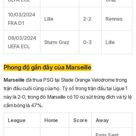
10/03/2024
Lille
2-2
Rennes
FRA D1
08/03/2024
Sturm Graz
0-3
Lille
UEFA ECL
Phong độ gần đây của Marseille
Marseille
đã thua PSG tại Stade Orange Velodrome trong
trận đấu cuối cùng của họ. Tỷ số trong trận đấu tại Ligue 1
này là 2-0, trong đó Marseille có 10 cú sút trúng đích và tỷ lệ
cầm bóng là 47%.
League
Home
Score
Away
Paris Saint