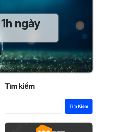
 1h ngày
Tìm kiếm
Tìm Kiếm