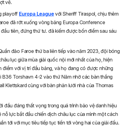
ợt về.
g playoff
Europa League
với Sheriff Tiraspol, chịu thêm
ch Faroe đã rớt xuống vòng bảng Europa Conference
 đầu tiên, đứng thứ tư. đã kiếm được bốn điểm sau sáu
Quần đảo Faroe thứ ba liên tiếp vào năm 2023, đội bóng
châu lục giữa mùa giải quốc nội mới nhất của họ, hiện
n điểm với vị trí đầu bảng, và họ đang có được những
 bại B36 Torshavn 4-2 vào thứ Năm nhờ các bàn thắng
all Klettskard cùng với bàn phản lưới nhà của Thomas
ởi đầu đáng thất vọng trong quá trình bảo vệ danh hiệu
ẽ nỗ lực bắt đầu chiến dịch châu lục của mình một cách
ần tới với mục tiêu tiếp tục tiến tới vòng hai của giải đấu.