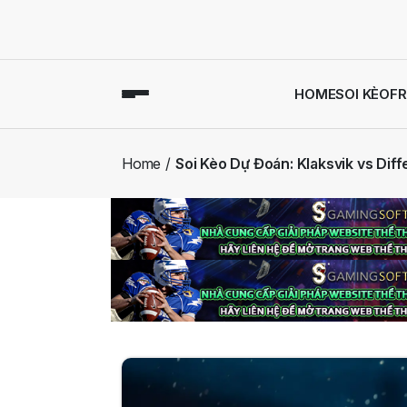
HOME
SOI KÈO
FR
Home
Soi Kèo Dự Đoán: Klaksvik vs Dif