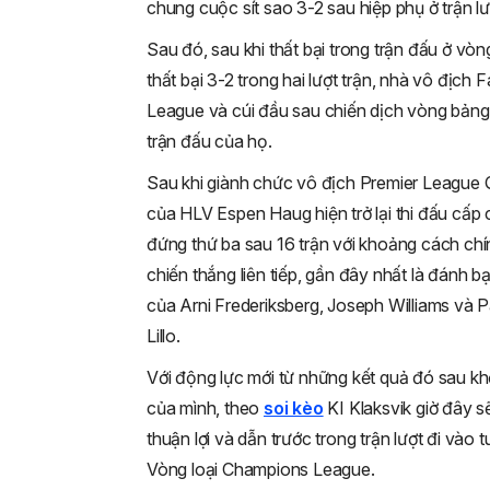
chung cuộc sít sao 3-2 sau hiệp phụ ở trận lư
Sau đó, sau khi thất bại trong trận đấu ở vòn
thất bại 3-2 trong hai lượt trận, nhà vô đị
League và cúi đầu sau chiến dịch vòng bảng
trận đấu của họ.
Sau khi giành chức vô địch Premier League 
của HLV Espen Haug hiện trở lại thi đấu cấp 
đứng thứ ba sau 16 trận với khoảng cách chí
chiến thắng liên tiếp, gần đây nhất là đánh
của Arni Frederiksberg, Joseph Williams và P
Lillo.
Với động lực mới từ những kết quả đó sau kh
của mình, theo
soi kèo
KI Klaksvik giờ đây s
thuận lợi và dẫn trước trong trận lượt đi vào tu
Vòng loại Champions League.