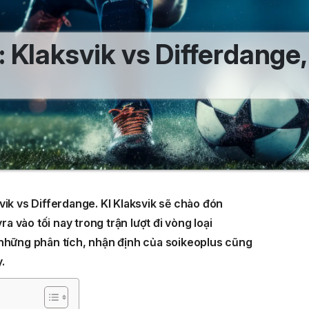
 Klaksvik vs Differdange,
vik vs Differdange
. KI Klaksvik sẽ chào đón
 vào tối nay trong trận lượt đi vòng loại
hững phân tích, nhận định của soikeoplus cũng
.