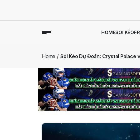
HOME
SOI KÈO
FR
Home
Soi Kèo Dự Đoán: Crystal Palace