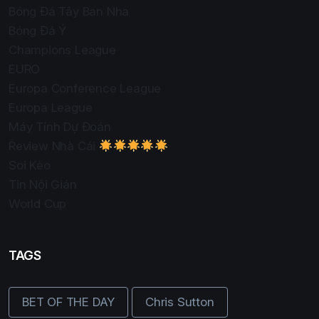
Bóng Đá Tây Ban Nha
Bóng Đá Ý
Champions League
EURO
Europa Conference League
Europa League
Máy Tính Dự Đoán
Review Nhà Cái
Soi Kèo
Tin Nội Gián
World Cup
TAGS
BET OF THE DAY
Chris Sutton