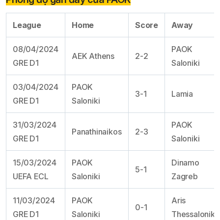
League
Home
Score
Away
08/04/2024
PAOK
AEK Athens
2-2
GRE D1
Saloniki
03/04/2024
PAOK
3-1
Lamia
GRE D1
Saloniki
31/03/2024
PAOK
Panathinaikos
2-3
GRE D1
Saloniki
15/03/2024
PAOK
Dinamo
5-1
UEFA ECL
Saloniki
Zagreb
11/03/2024
PAOK
Aris
0-1
GRE D1
Saloniki
Thessaloniki