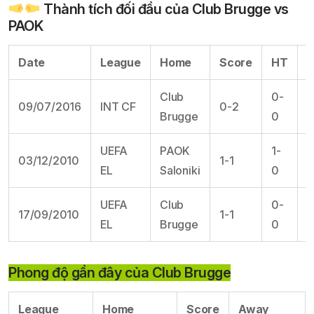
Thành tích đối đầu của Club Brugge vs
PAOK
Date
League
Home
Score
HT
C
Club
0-
09/07/2016
INT CF
0-2
2
Brugge
0
UEFA
PAOK
1-
03/12/2010
1-1
–
EL
Saloniki
0
UEFA
Club
0-
17/09/2010
1-1
–
EL
Brugge
0
Phong độ gần đây của Club Brugge
League
Home
Score
Away