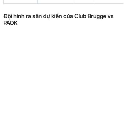
Đội hình ra sân dự kiến của Club Brugge vs
PAOK