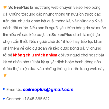
SoikeoPlus
là một trang web chuyên về soi kèo bóng
đá. Chúng tôi cung cấp những thông tin hữu ích trước các
trận đấu như dự đoán kết quả, thống kê, và những gợi ý về
cách đặt cược. Nếu bạn là người yêu thích bóng đá và muốn
tìm hiểu về các kèo cược thì
SoikeoPlus
chính là một lựa
chọn cần thiết. Nếu người chơi đủ 18 tuổi hãy tiếp tục khám
phá thêm về các dự đoán và kèo cược bóng đá. Vì chúng
tôi sẽ
không chịu trách nhiệm
đối với người chơi hoặc bất
kỳ cá nhân nào từ bất kỳ quyết định hoặc hành động nào
được thực hiện dựa vào những thông tin trên trang web này.
soikeoplus@gmail.com
Email Us:
Contact:
+1 845 366 612