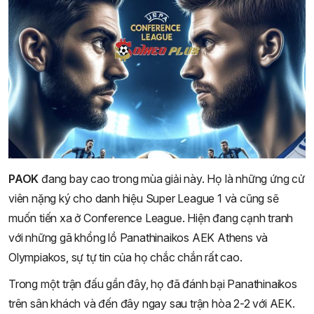
PAOK
đang bay cao trong mùa giải này. Họ là những ứng cử
viên nặng ký cho danh hiệu Super League 1 và cũng sẽ
muốn tiến xa ở Conference League. Hiện đang cạnh tranh
với những gã khổng lồ Panathinaikos AEK Athens và
Olympiakos, sự tự tin của họ chắc chắn rất cao.
Trong một trận đấu gần đây, họ đã đánh bại Panathinaikos
trên sân khách và đến đây ngay sau trận hòa 2-2 với AEK.