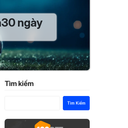
3h30 ngày
Tìm kiếm
Tìm Kiếm