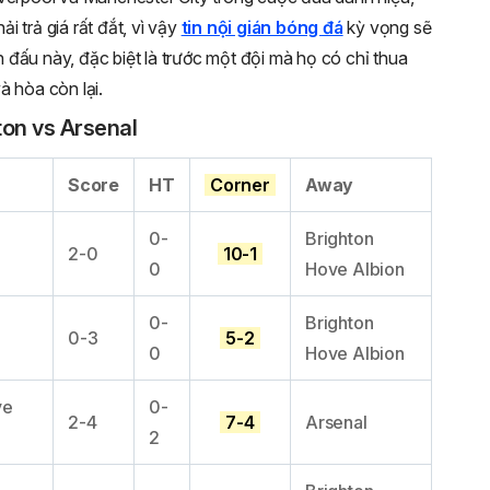
i trả giá rất đắt, vì vậy
tin nội gián bóng đá
kỳ vọng sẽ
n đấu này, đặc biệt là trước một đội mà họ có chỉ thua
à hòa còn lại.
ton vs Arsenal
Score
HT
Corner
Away
0-
Brighton
2-0
10-1
0
Hove Albion
0-
Brighton
0-3
5-2
0
Hove Albion
ve
0-
2-4
7-4
Arsenal
2