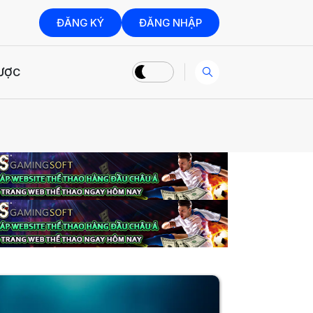
ĐĂNG KÝ
ĐĂNG NHẬP
CƯỢC