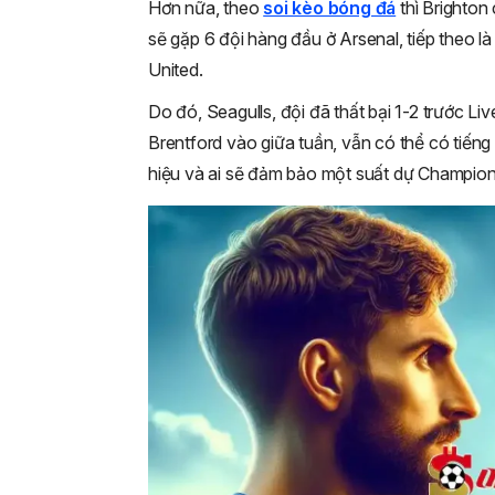
Hơn nữa, theo
soi kèo bóng đá
thì Brighton 
sẽ gặp 6 đội hàng đầu ở Arsenal, tiếp theo l
United.
Do đó, Seagulls, đội đã thất bại 1-2 trước Li
Brentford vào giữa tuần, vẫn có thể có tiếng 
hiệu và ai sẽ đảm bảo một suất dự Champion