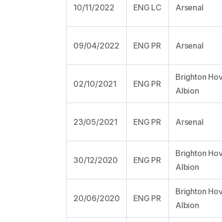
10/11/2022
ENG LC
Arsenal
09/04/2022
ENG PR
Arsenal
Brighton Ho
02/10/2021
ENG PR
Albion
23/05/2021
ENG PR
Arsenal
Brighton Ho
30/12/2020
ENG PR
Albion
Brighton Ho
20/06/2020
ENG PR
Albion