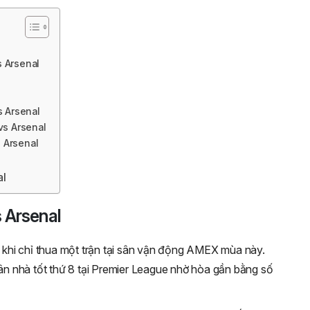
s Arsenal
s Arsenal
vs Arsenal
s Arsenal
al
s Arsenal
 khi chỉ thua một trận tại sân vận động AMEX mùa này.
ân nhà tốt thứ 8 tại Premier League nhờ hòa gần bằng số