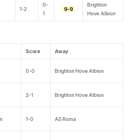
0-
Brighton
1-2
9-9
1
Hove Albion
Score
Away
0-0
Brighton Hove Albion
2-1
Brighton Hove Albion
on
1-0
AS Roma