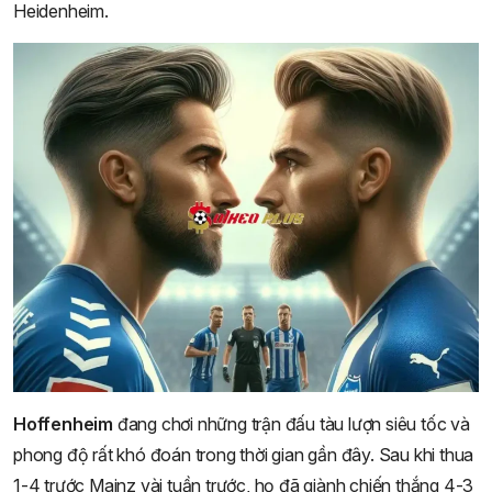
Heidenheim.
Hoffenheim
đang chơi những trận đấu tàu lượn siêu tốc và
phong độ rất khó đoán trong thời gian gần đây. Sau khi thua
1-4 trước Mainz vài tuần trước, họ đã giành chiến thắng 4-3