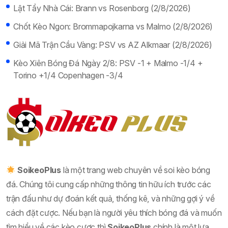
Lật Tẩy Nhà Cái: Brann vs Rosenborg (2/8/2026)
Chốt Kèo Ngon: Brommapojkarna vs Malmo (2/8/2026)
Giải Mã Trận Cầu Vàng: PSV vs AZ Alkmaar (2/8/2026)
Kèo Xiên Bóng Đá Ngày 2/8: PSV -1 + Malmo -1/4 +
Torino +1/4 Copenhagen -3/4
SoikeoPlus
là một trang web chuyên về soi kèo bóng
đá. Chúng tôi cung cấp những thông tin hữu ích trước các
trận đấu như dự đoán kết quả, thống kê, và những gợi ý về
cách đặt cược. Nếu bạn là người yêu thích bóng đá và muốn
tìm hiểu về các kèo cược thì
SoikeoPlus
chính là một lựa