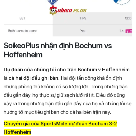
SoikeoPlus nhận định Bochum vs
Hoffenheim
Dự đoán của chúng tôi cho trận Bochum v Hoffenheim
là cả hai đội đều ghi bàn.
Hai đội tấn công khá ổn định
nhưng phòng thủ không có số lượng lớn. Trong những trận
đấu gần đây, họ thực sự giữ sạch lưới rất ít. Điều đó cũng
xảy ra trong những trận đấu gần đây của họ và chúng tôi sẽ
hướng tới mục tiêu ghi bàn cho cả hai bên trận này.
Chuyên gia của SportsMole dự đoán Bochum 3-2
Hoffenheim