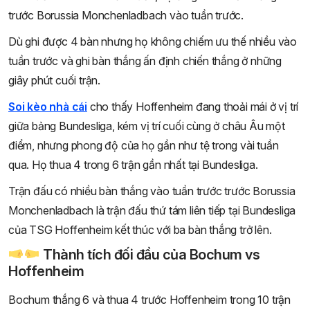
trước Borussia Monchenladbach vào tuần trước.
Dù ghi được 4 bàn nhưng họ không chiếm ưu thế nhiều vào
tuần trước và ghi bàn thắng ấn định chiến thắng ở những
giây phút cuối trận.
Soi kèo nhà cái
cho thấy Hoffenheim đang thoải mái ở vị trí
giữa bảng Bundesliga, kém vị trí cuối cùng ở châu Âu một
điểm, nhưng phong độ của họ gần như tệ trong vài tuần
qua. Họ thua 4 trong 6 trận gần nhất tại Bundesliga.
Trận đấu có nhiều bàn thắng vào tuần trước trước Borussia
Monchenladbach là trận đấu thứ tám liên tiếp tại Bundesliga
của TSG Hoffenheim kết thúc với ba bàn thắng trở lên.
Thành tích đối đầu của Bochum vs
Hoffenheim
Bochum thắng 6 và thua 4 trước Hoffenheim trong 10 trận