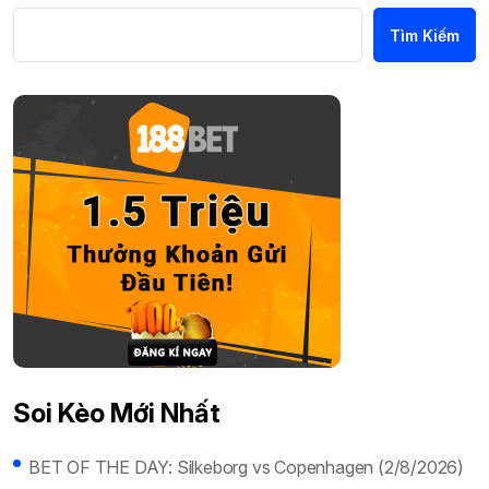
Tìm Kiếm
Soi Kèo Mới Nhất
BET OF THE DAY: Silkeborg vs Copenhagen (2/8/2026)