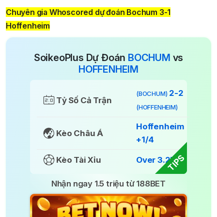
Chuyên gia Whoscored dự đoán Bochum 3-1
Hoffenheim
SoikeoPlus Dự Đoán
BOCHUM
vs
HOFFENHEIM
2-2
(BOCHUM)
Tỷ Số Cả Trận
(HOFFENHEIM)
Hoffenheim
Kèo Châu Á
+1/4
TIPS
Kèo Tài Xỉu
Over 3.25
Nhận ngay 1.5 triệu từ 188BET