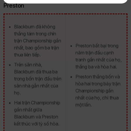
Preston
Blackburn đã không
thắng tám trong chín
trận Championship gần
Preston bất bại trong
nhất, bao gồm ba trận
năm trận đấu cạnh
thua liên tiếp.
tranh gần nhất của họ,
Trên sân nhà,
thắng ba và hòa hai.
Blackburn đã thua ba
Preston thắng bốn và
trong bốn trận đấu trên
hòa hai trong bảy trận
sân nhà gần nhất của
Championship gần
họ.
nhất của họ, chỉ thua
Hai trận Championship
một lần.
gần nhất giữa
Blackburn và Preston
kết thúc với tỷ số hòa.