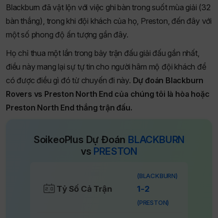
Blackburn đã vật lộn với việc ghi bàn trong suốt mùa giải (32
bàn thắng), trong khi đội khách của họ, Preston, đến đây với
một số phong độ ấn tượng gần đây.
Họ chỉ thua một lần trong bảy trận đấu giải đấu gần nhất,
điều này mang lại sự tự tin cho người hâm mộ đội khách để
có được điều gì đó từ chuyến đi này.
Dự đoán Blackburn
Rovers vs Preston North End của chúng tôi là hòa hoặc
Preston North End thắng trận đấu.
SoikeoPlus Dự Đoán
BLACKBURN
vs
PRESTON
(BLACKBURN)
Tỷ Số Cả Trận
1-2
(PRESTON)