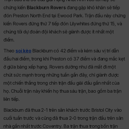
chứng kiến ​​
Blackburn Rovers
đang gặp khó khăn sẽ tiếp
đón Preston North End tại Ewood Park. Trận đấu này chứng
kiến ​​Rovers đứng thứ 7 tiếp đón Lilywhites đứng thứ 15, và
chúng tôi dự đoán đội khách sẽ giành được ít nhất một
điểm.
Theo
soi kèo
Blackburn có 42 điểm và kém sáu vị trí dẫn
đầu hai điểm, trong khi Preston có 37 điểm và đang mắc kẹt
ở giữa bảng xếp hạng. Rovers dường như đã mất đi một
chút sức mạnh trong những tuần gần đây, chỉ giành được
một chiến thắng trong chín trận đấu giải đấu gần nhất của
họ. Chuỗi trận này khiến họ thua sáu trận, bao gồm ba trận
liên tiếp.
Blackburn đã thua 2-1 trên sân khách trước Bristol City vào
cuối tuần trước và cũng đã thua 2-0 trong trận đấu trên sân
nhà gần nhất trước Coventry. Ba trận thua trong bốn trận