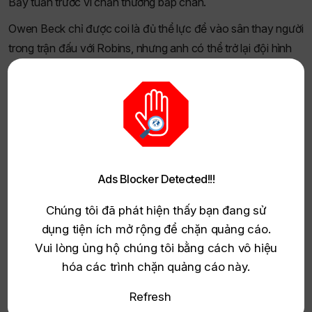
Bảy tuần trước vì chấn thương bắp chân.
Owen Beck chỉ được coi là đủ thể lực để vào sân thay người
trong trận đấu với Robins, nhưng anh có thể trở lại đội hình
xuất phát cho trận đấu vào thứ Sáu.
Trong khi đó, đội trưởng
Preston
Ben Whiteman sẽ phải
ngồi ngoài một thời gian sau khi dính chấn thương mắt cá
chân trong khi tập luyện.
Jayden Meghoma và Robbie Brady sẽ cố gắng vượt qua
Ads Blocker Detected!!!
chấn thương để kịp tham gia trận derby sau khi gặp vấn đề
về lưng và mắt cá chân trong chiến thắng trước
Chúng tôi đã phát hiện thấy bạn đang sử
Middlesbrough.
dụng tiện ích mở rộng để chặn quảng cáo.
Riis có thể được đền đáp bằng lần đầu tiên ra sân kể từ ngày
Vui lòng ủng hộ chúng tôi bằng cách vô hiệu
4 tháng 1 sau khi anh vào sân từ băng ghế dự bị và ghi bàn
hóa các trình chặn quảng cáo này.
thắng quyết định vào cuối tuần trước.
Refresh
Chìa khóa thắng kèo
của Blackburn vs