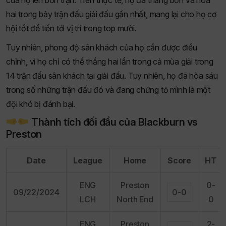
hai trong bảy trận đấu giải đấu gần nhất, mang lại cho họ cơ
hội tốt để tiến tới vị trí trong top mười.
Tuy nhiên, phong độ sân khách của họ cần được điều
chỉnh, vì họ chỉ có thể thắng hai lần trong cả mùa giải trong
14 trận đấu sân khách tại giải đấu. Tuy nhiên, họ đã hòa sáu
trong số những trận đấu đó và đang chứng tỏ mình là một
đội khó bị đánh bại.
Thành tích đối đầu của Blackburn vs
Preston
Date
League
Home
Score
HT
ENG
Preston
0-
09/22/2024
0-0
LCH
North End
0
ENG
Preston
2-