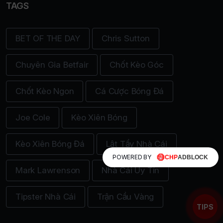
TAGS
BET OF THE DAY
Chris Sutton
Chuyên Gia Betfair
Chốt Kèo Góc
Chốt Kèo Ngon
Cá Cược Bóng Đá
Joe Cole
Kèo Xiên Bóng
Kèo Xiên Bóng Đá
Lật Tẩy Nhà Cái
POWERED BY
Mark Lawrenson
Nhà Cái Uy Tín
Tipster Nhà Cái
Trận Cầu Vàng
TIPS