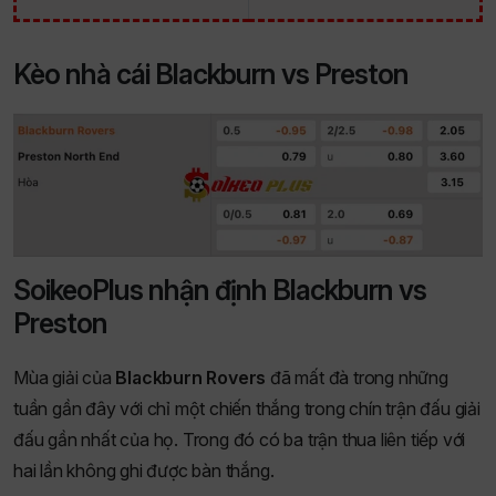
Kèo nhà cái Blackburn vs Preston
SoikeoPlus nhận định Blackburn vs
Preston
Mùa giải của
Blackburn Rovers
đã mất đà trong những
tuần gần đây với chỉ một chiến thắng trong chín trận đấu giải
đấu gần nhất của họ. Trong đó có ba trận thua liên tiếp với
hai lần không ghi được bàn thắng.