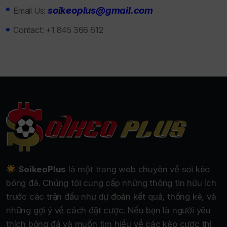
soikeoplus@gmail.com
Email Us:
Contact:
+1 845 366 612
SoikeoPlus
là một trang web chuyên về soi kèo
bóng đá. Chúng tôi cung cấp những thông tin hữu ích
trước các trận đấu như dự đoán kết quả, thống kê, và
những gợi ý về cách đặt cược. Nếu bạn là người yêu
thích bóng đá và muốn tìm hiểu về các kèo cược thì