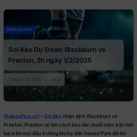
BÓNG ĐÁ ANH
Soi Kèo Dự Đoán: Blackburn vs
Preston, 3h ngày 1/2/2025
Tháng 1 31, 2025
0
(SoikeoPlus.co)
–
Soi Kèo
nhận định Blackburn vs
Preston
. Preston sẽ tìm cách kéo dài chuỗi năm trận bất
bại trên mọi đấu trường khi họ đến Ewood Park để thi