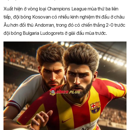
Xuất hiện ở vòng loại Champions League mùa thứ ba liên
tiếp, đội bóng Kosovan có nhiều kinh nghiệm thi đấu ở châu
Âu hơn đối thủ Andorran, trong đó có chiến thắng 2-0 trước
đội bóng Bulgaria Ludogorets ở giải đấu mùa trước.