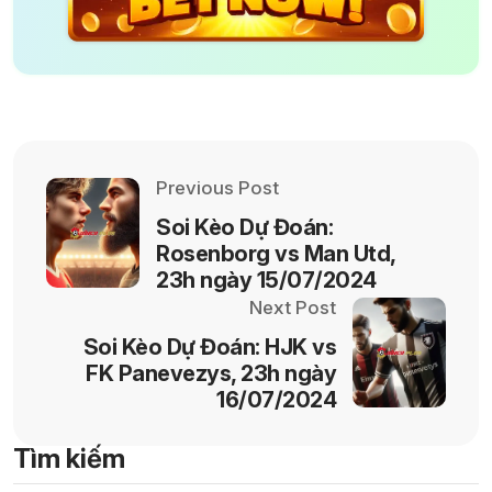
Previous Post
Soi Kèo Dự Đoán:
Rosenborg vs Man Utd,
23h ngày 15/07/2024
Next Post
Soi Kèo Dự Đoán: HJK vs
FK Panevezys, 23h ngày
16/07/2024
Tìm kiếm