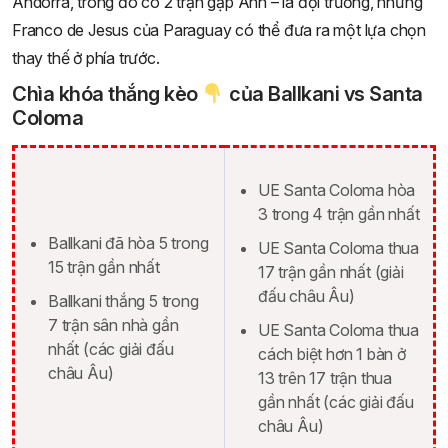
Andorra, trong đó có 2 trận gặp Anh – là đội trưởng, nhưng
Franco de Jesus của Paraguay có thể đưa ra một lựa chọn
thay thế ở phía trước.
Chìa khóa thắng kèo
của Ballkani vs Santa
Coloma
UE Santa Coloma hòa
3 trong 4 trận gần nhất
Ballkani đã hòa 5 trong
UE Santa Coloma thua
15 trận gần nhất
17 trận gần nhất (giải
đấu châu Âu)
Ballkani thắng 5 trong
7 trận sân nhà gần
UE Santa Coloma thua
nhất (các giải đấu
cách biệt hơn 1 bàn ở
châu Âu)
13 trên 17 trận thua
gần nhất (các giải đấu
châu Âu)