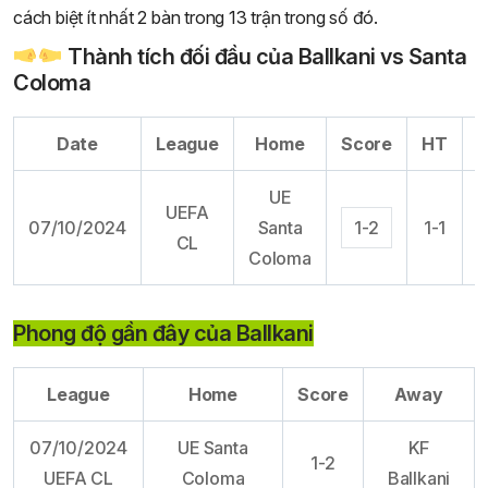
cách biệt ít nhất 2 bàn trong 13 trận trong số đó.
Thành tích đối đầu của Ballkani vs Santa
Coloma
Date
League
Home
Score
HT
C
UE
UEFA
07/10/2024
Santa
1-2
1-1
CL
Coloma
Phong độ gần đây của Ballkani
League
Home
Score
Away
07/10/2024
UE Santa
KF
1-2
UEFA CL
Coloma
Ballkani