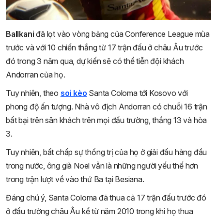
Ballkani
đã lọt vào vòng bảng của Conference League mùa
trước và với 10 chiến thắng từ 17 trận đấu ở châu Âu trước
đó trong 3 năm qua, dự kiến ​​​​sẽ có thể tiễn đội khách
Andorran của họ.
Tuy nhiên, theo
soi kèo
Santa Coloma tới Kosovo với
phong độ ấn tượng. Nhà vô địch Andorran có chuỗi 16 trận
bất bại trên sân khách trên mọi đấu trường, thắng 13 và hòa
3.
Tuy nhiên, bất chấp sự thống trị của họ ở giải đấu hàng đầu
trong nước, ông già Noel vẫn là những người yếu thế hơn
trong trận lượt về vào thứ Ba tại Besiana.
Đáng chú ý, Santa Coloma đã thua cả 17 trận đấu trước đó
ở đấu trường châu Âu kể từ năm 2010 trong khi họ thua