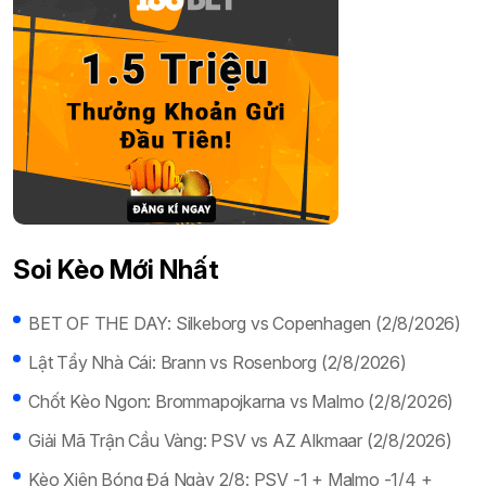
Soi Kèo Mới Nhất
BET OF THE DAY: Silkeborg vs Copenhagen (2/8/2026)
Lật Tẩy Nhà Cái: Brann vs Rosenborg (2/8/2026)
Chốt Kèo Ngon: Brommapojkarna vs Malmo (2/8/2026)
Giải Mã Trận Cầu Vàng: PSV vs AZ Alkmaar (2/8/2026)
Kèo Xiên Bóng Đá Ngày 2/8: PSV -1 + Malmo -1/4 +