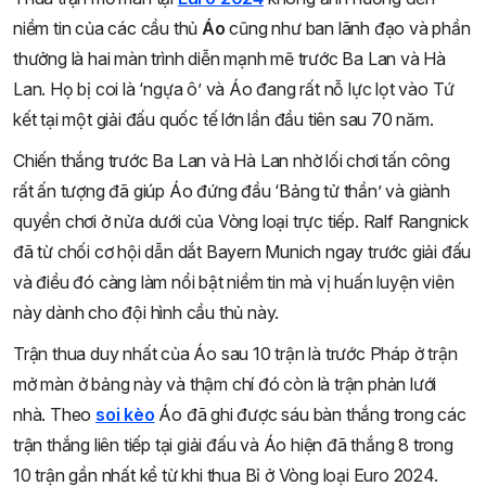
niềm tin của các cầu thủ
Áo
cũng như ban lãnh đạo và phần
thưởng là hai màn trình diễn mạnh mẽ trước Ba Lan và Hà
Lan. Họ bị coi là ‘ngựa ô’ và Áo đang rất nỗ lực lọt vào Tứ
kết tại một giải đấu quốc tế lớn lần đầu tiên sau 70 năm.
Chiến thắng trước Ba Lan và Hà Lan nhờ lối chơi tấn công
rất ấn tượng đã giúp Áo đứng đầu ‘Bảng tử thần’ và giành
quyền chơi ở nửa dưới của Vòng loại trực tiếp. Ralf Rangnick
đã từ chối cơ hội dẫn dắt Bayern Munich ngay trước giải đấu
và điều đó càng làm nổi bật niềm tin mà vị huấn luyện viên
này dành cho đội hình cầu thủ này.
Trận thua duy nhất của Áo sau 10 trận là trước Pháp ở trận
mở màn ở bảng này và thậm chí đó còn là trận phản lưới
nhà. Theo
soi kèo
Áo đã ghi được sáu bàn thắng trong các
trận thắng liên tiếp tại giải đấu và Áo hiện đã thắng 8 trong
10 trận gần nhất kể từ khi thua Bỉ ở Vòng loại Euro 2024.