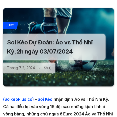
EURO
Soi Kèo Dự Đoán: Áo vs Thổ Nhĩ
Kỳ, 2h ngày 03/07/2024
Tháng 7 2, 2024
0
(SoikeoPlus.co)
–
Soi Kèo
nhận định Áo vs Thổ Nhĩ Kỳ
.
Cả hai đều lọt vào vòng 16 đội sau những kịch tính ở
vòng bảng, những chú ngựa ô Euro 2024 Áo và Thổ Nhĩ