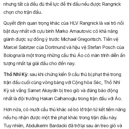
nhưng tất cả đều đủ thể lực để thi đấu nếu được Rangnick
chọn cho trận đấu.
Quyết định quan trọng khác của HLV Rangnick là vai trò nổi
bật duy nhất với cựu binh Marko Arnautovic có khả năng
giành được sự đồng ý trước Michael Gregoritsch. Tiền vệ
Marcel Sabitzer của Dortmund và hậu vệ Stefan Posch của
Bologna là một trong những cầu thủ Áo có màn trình diễn ấn
tượng nhất tại giải đấu cho đến nay.
Thổ Nhĩ Kỳ
: sau khi chứng kiến ​​9 cầu thủ bị phạt thẻ trong
trận đấu cuối cùng vòng bảng với Cộng hòa Séc, Thổ Nhĩ
Kỳ sẽ vắng Samet Akaydin bị treo giò và đáng báo động
nhất là đội trưởng Hakan Calhanoglu trong trận đấu với Áo.
Hơn nữa, có mười cầu thủ khác sẽ bỏ lỡ trận tứ kết tiềm năng
nếu họ nhận được một thẻ phạt khác trong trận đấu này.
Tuy nhiên, Abdulkerim Bardacki đã trở lại sau án treo giò và