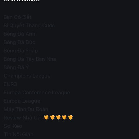
Bạn Có Biết
Bí Quyết Thắng Cược
Bóng Đá Anh
Bóng Đá Đức
Bóng Đá Pháp
Bóng Đá Tây Ban Nha
Bóng Đá Ý
Champions League
EURO
Europa Conference League
Europa League
Máy Tính Dự Đoán
Review Nhà Cái
Soi Kèo
Tin Nội Gián