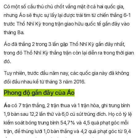
Có một số cầu thủ chủ chốt vắng mặt ở cả hai quốc gia,
nhưng Áo sẽ thực sự lấy lại được trái tim từ chiến thắng 6-1
trước Thổ Nhĩ Kỳ trong trận giao hữu quốc tế gần đây vào
tháng Ba.
Áo đã thắng 2 trong 3 lần gặp Thổ Nhĩ Kỳ gần đây nhất,
trong đó Thổ Nhĩ Kỳ thắng trận còn lại diễn ra trong thời gian
đó.
Tuy nhiên, trước đầu năm nay, các quốc gia này đã không
đối đầu nhau kể từ tháng 3 năm 2016.
Phong độ gần đây của Áo
Áo
có 7 trận thắng, 2 trận thua và 1 trận hòa, ghi trung bình
1,9 bàn sau 12,2 lần thử và 6,0 cú sút trúng đích. Họ có tỷ lệ
kiểm soát bóng trung bình 54,7% và 4,5 quả phạt góc mỗi
trận, để thủng lưới 1,0 bàn thắng và 4,2 quả phạt góc từ 9,4