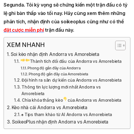
Segunda. Tôi kỳ vọng sẽ chứng kiến một trận đấu có tỷ
lệ ghi bàn thấp vào tối nay. Hãy cùng xem thêm những
phân tích, nhận định của soikeoplus cũng như có thể
đặt cược miễn phí
trận đấu này.
XEM NHANH
Soi kèo nhận định Andorra vs Amorebieta
Thành tích đối đầu của Andorra vs Amorebieta
Phong độ gần đây của Andorra
Phong độ gần đây của Amorebieta
Đội hình ra sân dự kiến của Andorra vs Amorebieta
Thông tin lực lượng mới nhất Andorra vs
Amorebieta
Chìa khóa thắng kèo
của Andorra vs Amorebieta
Kèo nhà cái Andorra vs Amorebieta
♠ Tips tham khảo từ AI Andorra vs Amorebieta
SoikeoPlus nhận định Andorra vs Amorebieta