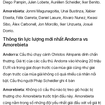
Diego Pampin, Julen Lobete, Aurélien Scheidler, Iker Benito.
Amorebieta
: Jonmi Magunagoitia, Unai Bustinza, Xabier
Etxeita, Félix Garreta, Daniel Lasure, Alvaro Nunez, Kwasi
Sibo, Àlex Carbonell, Jon Morcillo, Iker Unzueta, Josué
Dorrio.
Thông tin lực lượng mới nhất Andorra vs
Amorebieta
Andorra
: Cầu thủ chạy cánh Christos Almpanis dính chấn
thương. Giá trị của các cầu thủ Andorra vào khoảng 20 triệu
EUR và trong giai đoạn trước của mùa giải cũng như giai
đoạn trước của mùa giải không có quá nhiều cá nhân nổi
bật. Cầu thủ người Pháp Scheidler ghi 4 bàn
Amorebieta
: Không có cầu thủ nào bị treo giò hoặc bị
thương cho Amorebieta trước trận đấu này. Amorebieta
cũng nằm trong số những đội yếu nhất giải đấu xét về giá trị