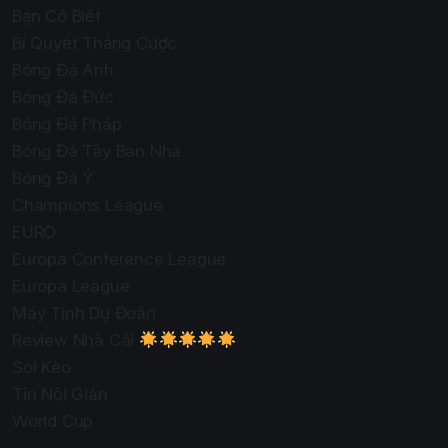
Bạn Có Biết
Bí Quyết Thắng Cược
Bóng Đá Anh
Bóng Đá Đức
Bóng Đá Pháp
Bóng Đá Tây Ban Nha
Bóng Đá Ý
Champions League
EURO
Europa Conference League
Europa League
Máy Tính Dự Đoán
Review Nhà Cái
Soi Kèo
Tin Nội Gián
World Cup