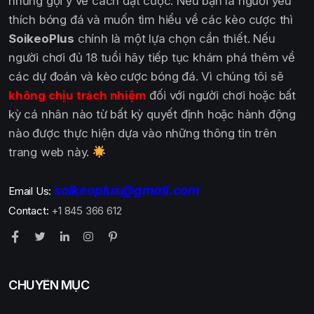
những gợi ý về cách đặt cược. Nếu bạn là người yêu
thích bóng đá và muốn tìm hiểu về các kèo cược thì
SoikeoPlus
chính là một lựa chọn cần thiết. Nếu
người chơi đủ 18 tuổi hãy tiếp tục khám phá thêm về
các dự đoán và kèo cược bóng đá. Vì chúng tôi sẽ
không chịu trách nhiệm
đối với người chơi hoặc bất
kỳ cá nhân nào từ bất kỳ quyết định hoặc hành động
nào được thực hiện dựa vào những thông tin trên
trang web này.
soikeoplus@gmail.com
Email Us:
Contact:
+1 845 366 612
CHUYÊN MỤC