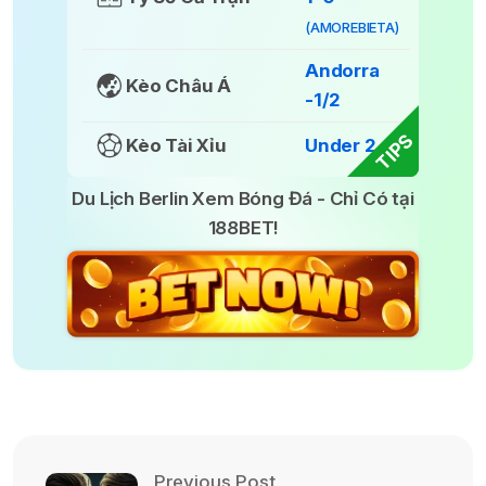
(AMOREBIETA)
Andorra
Kèo Châu Á
-1/2
TIPS
Kèo Tài Xỉu
Under 2
Du Lịch Berlin Xem Bóng Đá - Chỉ Có tại
188BET!
Previous Post