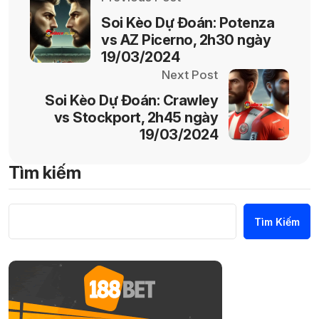
Soi Kèo Dự Đoán: Potenza
vs AZ Picerno, 2h30 ngày
19/03/2024
Next Post
Soi Kèo Dự Đoán: Crawley
vs Stockport, 2h45 ngày
19/03/2024
Tìm kiếm
Tìm Kiếm