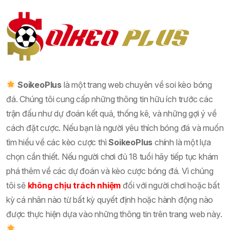
SoikeoPlus
là một trang web chuyên về soi kèo bóng
đá. Chúng tôi cung cấp những thông tin hữu ích trước các
trận đấu như dự đoán kết quả, thống kê, và những gợi ý về
cách đặt cược. Nếu bạn là người yêu thích bóng đá và muốn
tìm hiểu về các kèo cược thì
SoikeoPlus
chính là một lựa
chọn cần thiết. Nếu người chơi đủ 18 tuổi hãy tiếp tục khám
phá thêm về các dự đoán và kèo cược bóng đá. Vì chúng
tôi sẽ
không chịu trách nhiệm
đối với người chơi hoặc bất
kỳ cá nhân nào từ bất kỳ quyết định hoặc hành động nào
được thực hiện dựa vào những thông tin trên trang web này.