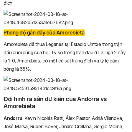
đích.
Phong độ gần đây của Amorebieta
Amorebieta đã thua Leganes tại Estadio Urritxe trong trận
đấu cuối cùng của họ. Tỷ số trong trận đấu ở La Liga 2 này
là 1-0, Amorebieta có một cú sút trúng đích và tỷ lệ cầm
bóng là 65%.
Đội hình ra sân dự kiến của Andorra vs
Amorebieta
Andorra
: Kevin Nicolás Ratti, Álex Pastor, Adrià Vilanova,
José Marsà, Ruben Bover, Jandro Orellana, Sergio Molina,