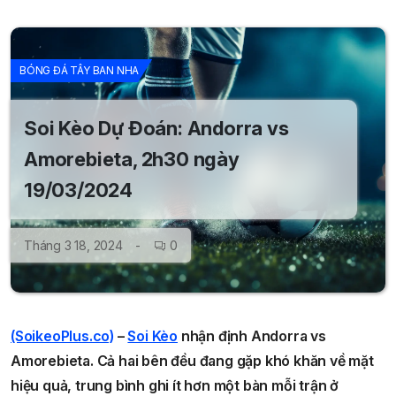
BÓNG ĐÁ TÂY BAN NHA
Soi Kèo Dự Đoán: Andorra vs
Amorebieta, 2h30 ngày
19/03/2024
Tháng 3 18, 2024
0
(SoikeoPlus.co)
–
Soi Kèo
nhận định Andorra vs
Amorebieta
. Cả hai bên đều đang gặp khó khăn về mặt
hiệu quả, trung bình ghi ít hơn một bàn mỗi trận ở