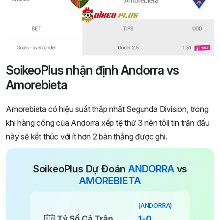
SoikeoPlus nhận định Andorra vs
Amorebieta
Amorebieta có hiệu suất thấp nhất Segunda Division, trong
khi hàng công của Andorra xếp tệ thứ 3 nên tôii tin trận đấu
này sẽ kết thúc với ít hơn 2 bàn thắng được ghi.
SoikeoPlus Dự Đoán
ANDORRA
vs
AMOREBIETA
(ANDORRA)
Tỷ Số Cả Trận
1-0