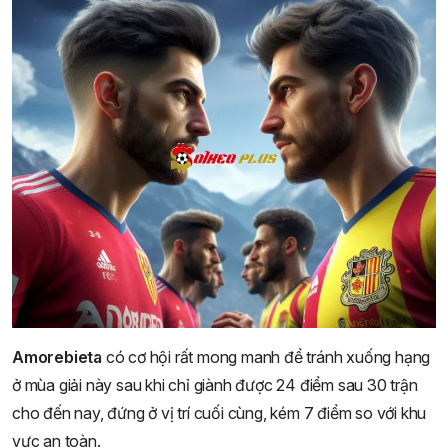
Amorebieta
có cơ hội rất mong manh để tránh xuống hạng
ở mùa giải này sau khi chỉ giành được 24 điểm sau 30 trận
cho đến nay, đứng ở vị trí cuối cùng, kém 7 điểm so với khu
vực an toàn.