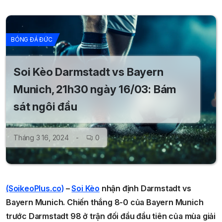
BÓNG ĐÁ ĐỨC
Soi Kèo Darmstadt vs Bayern
Munich, 21h30 ngày 16/03: Bám
sát ngôi đầu
Tháng 3 16, 2024
0
(SoikeoPlus.co)
–
Soi Kèo
nhận định Darmstadt vs
Bayern Munich
. Chiến thắng 8-0 của Bayern Munich
trước Darmstadt 98 ở trận đối đầu đầu tiên của mùa giải