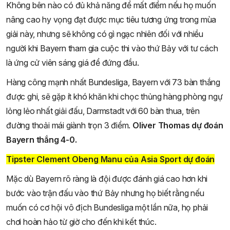
Không bên nào có đủ khả năng để mất điểm nếu họ muốn
nâng cao hy vọng đạt được mục tiêu tương ứng trong mùa
giải này, nhưng sẽ không có gì ngạc nhiên đối với nhiều
người khi Bayern tham gia cuộc thi vào thứ Bảy với tư cách
là ứng cử viên sáng giá để đứng đầu.
Hàng công mạnh nhất Bundesliga, Bayern với 73 bàn thắng
được ghi, sẽ gặp ít khó khăn khi chọc thủng hàng phòng ngự
lỏng lẻo nhất giải đấu, Darmstadt với 60 bàn thua, trên
đường thoải mái giành trọn 3 điểm.
Oliver Thomas dự đoán
Bayern thắng 4-0.
Tipster Clement Obeng Manu của Asia Sport dự đoán
Mặc dù Bayern rõ ràng là đội được đánh giá cao hơn khi
bước vào trận đấu vào thứ Bảy nhưng họ biết rằng nếu
muốn có cơ hội vô địch Bundesliga một lần nữa, họ phải
chơi hoàn hảo từ giờ cho đến khi kết thúc.