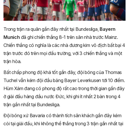
Trong trận ra quân gần đây nhất tại Bundesliga,
Bayern
Munich
đã ghi chiến thắng 8-1 trên sân nhà trước Mainz.
Chiến thắng có nghĩa là các nhà đương kim vô địch bất bại 4
trận trước đó trên mọi đấu trường, với 3 chiến thắng và một
trận hòa.
Bất chấp phong độ khá tốt gần đây, đội bóng của Thomas
Tuchel vẫn kém đội đầu bảng Bayer Leverkusen tới 10 điểm.
Hùm Xám đang có phong độ rất cao trong thời gian gần đây
ở giải đấu hàng đầu nước Đức, khi ghi ít nhất 2 bàn trong 4
trận gần nhất tại Bundesliga.
Đội bóng xứ Bavaria có thành tích sân khách gần đây kém
cỏi tại giải đấu, khi không thể thắng trong 3 trận gần nhất tại