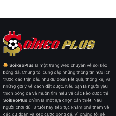
SoikeoPlus
là một trang web chuyên về soi kèo
bóng đá. Chúng tôi cung cấp những thông tin hữu ích
trước các trận đấu như dự đoán kết quả, thống kê, và
những gợi ý về cách đặt cược. Nếu bạn là người yêu
thích bóng đá và muốn tìm hiểu về các kèo cược thì
SoikeoPlus
chính là một lựa chọn cần thiết. Nếu
người chơi đủ 18 tuổi hãy tiếp tục khám phá thêm về
các dự đoán và kèo cược bóng đá. Vì chúng tôi sẽ