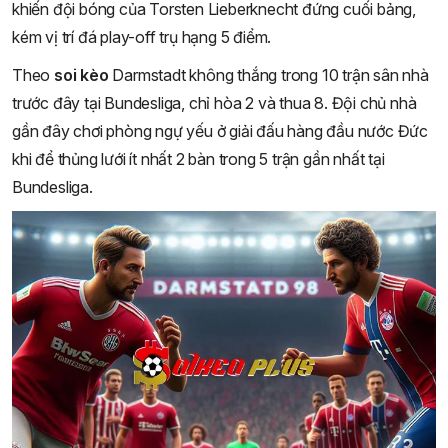
khiến đội bóng của Torsten Lieberknecht đứng cuối bảng,
kém vị trí đá play-off trụ hạng 5 điểm.
Theo
soi kèo
Darmstadt không thắng trong 10 trận sân nhà
trước đây tại Bundesliga, chỉ hòa 2 và thua 8. Đội chủ nhà
gần đây chơi phòng ngự yếu ở giải đấu hàng đầu nước Đức
khi để thủng lưới ít nhất 2 bàn trong 5 trận gần nhất tại
Bundesliga.