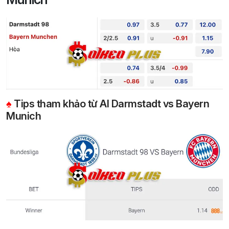
♠
Tips tham khảo từ AI Darmstadt vs Bayern
Munich