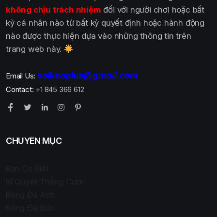
không chịu trách nhiệm
đối với người chơi hoặc bất
kỳ cá nhân nào từ bất kỳ quyết định hoặc hành động
nào được thực hiện dựa vào những thông tin trên
trang web này.
soikeoplus@gmail.com
Email Us:
Contact:
+1 845 366 612
CHUYÊN MỤC
Bạn Có Biết
Bí Quyết Thắng Cược
Bóng Đá Anh
Bóng Đá Đức