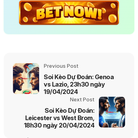
Previous Post
Soi Kèo Dự Đoán: Genoa
vs Lazio, 23h30 ngày
19/04/2024
Next Post
Soi Kèo Dự Đoán:
Leicester vs West Brom,
18h30 ngày 20/04/2024