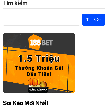
Tìm kiếm
Tìm Kiếm
Soi Kèo Mới Nhất