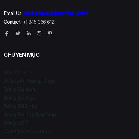
soikeoplus@gmail.com
Email Us:
Contact:
+1 845 366 612
CHUYÊN MỤC
Bạn Có Biết
Bí Quyết Thắng Cược
Bóng Đá Anh
Bóng Đá Đức
Bóng Đá Pháp
Bóng Đá Tây Ban Nha
Bóng Đá Ý
Champions League