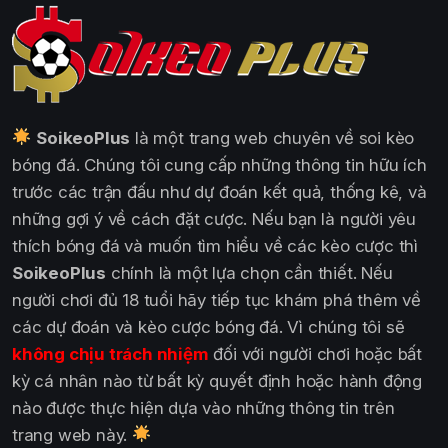
SoikeoPlus
là một trang web chuyên về soi kèo
bóng đá. Chúng tôi cung cấp những thông tin hữu ích
trước các trận đấu như dự đoán kết quả, thống kê, và
những gợi ý về cách đặt cược. Nếu bạn là người yêu
thích bóng đá và muốn tìm hiểu về các kèo cược thì
SoikeoPlus
chính là một lựa chọn cần thiết. Nếu
người chơi đủ 18 tuổi hãy tiếp tục khám phá thêm về
các dự đoán và kèo cược bóng đá. Vì chúng tôi sẽ
không chịu trách nhiệm
đối với người chơi hoặc bất
kỳ cá nhân nào từ bất kỳ quyết định hoặc hành động
nào được thực hiện dựa vào những thông tin trên
trang web này.