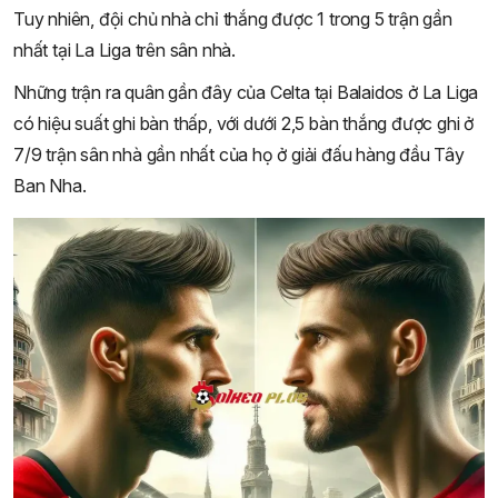
Tuy nhiên, đội chủ nhà chỉ thắng được 1 trong 5 trận gần
nhất tại La Liga trên sân nhà.
Những trận ra quân gần đây của Celta tại Balaidos ở La Liga
có hiệu suất ghi bàn thấp, với dưới 2,5 bàn thắng được ghi ở
7/9 trận sân nhà gần nhất của họ ở giải đấu hàng đầu Tây
Ban Nha.