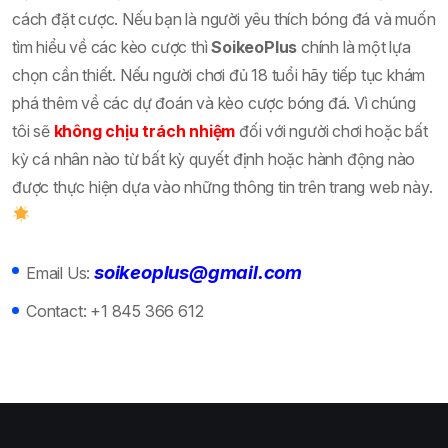
cách đặt cược. Nếu bạn là người yêu thích bóng đá và muốn
tìm hiểu về các kèo cược thì
SoikeoPlus
chính là một lựa
chọn cần thiết. Nếu người chơi đủ 18 tuổi hãy tiếp tục khám
phá thêm về các dự đoán và kèo cược bóng đá. Vì chúng
tôi sẽ
không chịu trách nhiệm
đối với người chơi hoặc bất
kỳ cá nhân nào từ bất kỳ quyết định hoặc hành động nào
được thực hiện dựa vào những thông tin trên trang web này.
soikeoplus@gmail.com
Email Us:
Contact:
+1 845 366 612