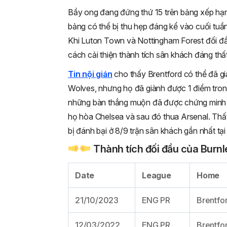
Bầy ong đang đứng thứ 15 trên bảng xếp hạ
bảng có thể bị thu hẹp đáng kể vào cuối tuầ
Khi Luton Town và Nottingham Forest đối đầu
cách cải thiện thành tích sân khách đáng thấ
Tin nội gián
cho thấy Brentford có thể đã gi
Wolves, nhưng họ đã giành được 1 điểm trong
những bàn thắng muộn đã được chứng minh là p
họ hòa Chelsea và sau đó thua Arsenal. Thất
bị đánh bại ở 8/9 trận sân khách gần nhất tạ
Thành tích đối đầu của Burnl
Date
League
Home
21/10/2023
ENG PR
Brentfo
12/03/2022
ENG PR
Brentfo