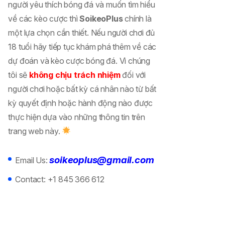
người yêu thích bóng đá và muốn tìm hiểu
về các kèo cược thì
SoikeoPlus
chính là
một lựa chọn cần thiết. Nếu người chơi đủ
18 tuổi hãy tiếp tục khám phá thêm về các
dự đoán và kèo cược bóng đá. Vì chúng
tôi sẽ
không chịu trách nhiệm
đối với
người chơi hoặc bất kỳ cá nhân nào từ bất
kỳ quyết định hoặc hành động nào được
thực hiện dựa vào những thông tin trên
trang web này.
soikeoplus@gmail.com
Email Us:
Contact:
+1 845 366 612