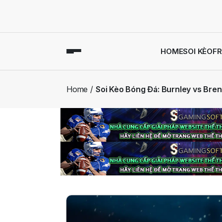
HOME
SOI KÈO
FR
Home
Soi Kèo Bóng Đá: Burnley vs Bren