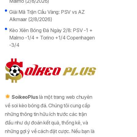
Malmo (2/8/2026)
Giải Mã Trận Cầu Vàng: PSV vs AZ
Alkmaar (2/8/2026)
Kèo Xiên Bóng Đá Ngày 2/8: PSV -1 +
Malmo -1/4 + Torino +1/4 Copenhagen
-3/4
SoikeoPlus
là một trang web chuyên
về soi kèo bóng đá. Chúng tôi cung cấp
những thông tin hữu ích trước các trận
đấu như dự đoán kết quả, thống kê, và
những gợi ý về cách đặt cược. Nếu bạn là