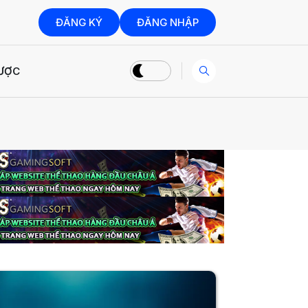
ĐĂNG KÝ
ĐĂNG NHẬP
CƯỢC