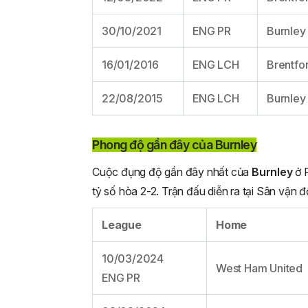
30/10/2021
ENG PR
Burnley
16/01/2016
ENG LCH
Brentfo
22/08/2015
ENG LCH
Burnley
Phong độ gần đây của Burnley
Cuộc đụng độ gần đây nhất của
Burnley
ở P
tỷ số hòa 2-2. Trận đấu diễn ra tại Sân vận 
League
Home
10/03/2024
West Ham United
ENG PR