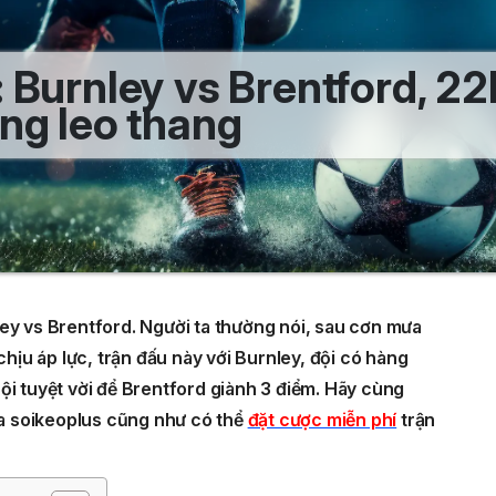
 Burnley vs Brentford, 2
ng leo thang
ey vs Brentford
. Người ta thường nói, sau cơn mưa
 chịu áp lực, trận đấu này với Burnley, đội có hàng
ội tuyệt vời để Brentford giành 3 điểm. Hãy cùng
a soikeoplus cũng như có thể
đặt cược miễn phí
trận