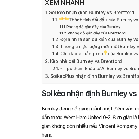
XEM NHANH
Soi kèo nhận định Burnley vs Brentford
Thành tích đối đầu của Burnley vs
Phong độ gần đây của Burnley
Phong độ gần đây của Brentford
Đội hình ra sân dự kiến của Burnley vs
Thông tin lực lượng mới nhất Burnley 
Chìa khóa thắng kèo
của Burnley vs
Kèo nhà cái Burnley vs Brentford
♠ Tips tham khảo từ AI Burnley vs Bren
SoikeoPlus nhận định Burnley vs Brentf
Soi kèo nhận định Burnley vs
Burnley đang cố gắng giành một điểm vào cuố
dẫn trước West Ham United 0-2. Đơn giản là
gian không còn nhiều nếu Vincent Kompany
hạng.