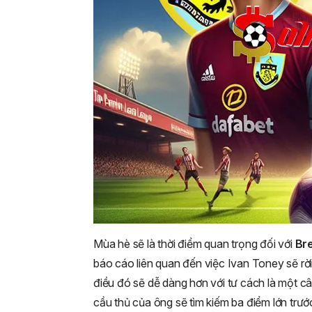
Mùa hè sẽ là thời điểm quan trọng đối với
Br
báo cáo liên quan đến việc Ivan Toney sẽ rời 
điều đó sẽ dễ dàng hơn với tư cách là một 
cầu thủ của ông sẽ tìm kiếm ba điểm lớn trướ