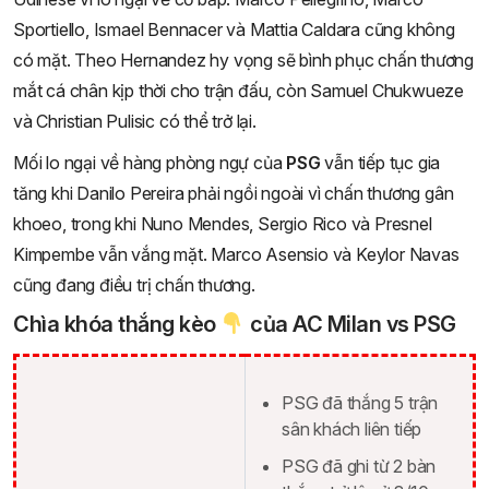
Sportiello, Ismael Bennacer và Mattia Caldara cũng không
có mặt. Theo Hernandez hy vọng sẽ bình phục chấn thương
mắt cá chân kịp thời cho trận đấu, còn Samuel Chukwueze
và Christian Pulisic có thể trở lại.
Mối lo ngại về hàng phòng ngự của
PSG
vẫn tiếp tục gia
tăng khi Danilo Pereira phải ngồi ngoài vì chấn thương gân
khoeo, trong khi Nuno Mendes, Sergio Rico và Presnel
Kimpembe vẫn vắng mặt. Marco Asensio và Keylor Navas
cũng đang điều trị chấn thương.
Chìa khóa thắng kèo
của AC Milan vs PSG
PSG đã thắng 5 trận
sân khách liên tiếp
PSG đã ghi từ 2 bàn