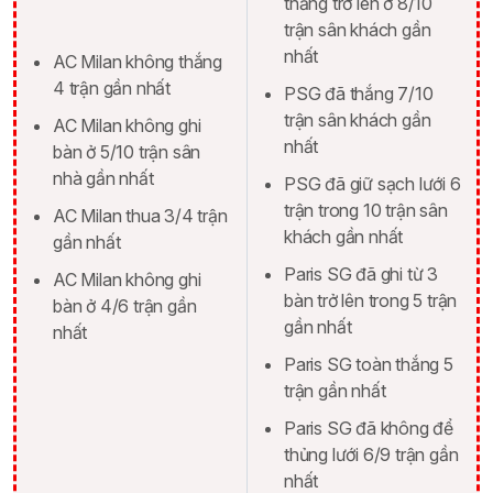
thắng trở lên ở 8/10
trận sân khách gần
nhất
AC Milan không thắng
4 trận gần nhất
PSG đã thắng 7/10
trận sân khách gần
AC Milan không ghi
nhất
bàn ở 5/10 trận sân
nhà gần nhất
PSG đã giữ sạch lưới 6
trận trong 10 trận sân
AC Milan thua 3/4 trận
khách gần nhất
gần nhất
Paris SG đã ghi từ 3
AC Milan không ghi
bàn trở lên trong 5 trận
bàn ở 4/6 trận gần
gần nhất
nhất
Paris SG toàn thắng 5
trận gần nhất
Paris SG đã không để
thủng lưới 6/9 trận gần
nhất