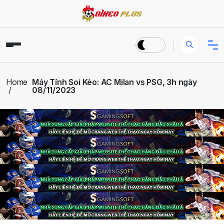
Home
Máy Tính Soi Kèo: AC Milan vs PSG, 3h ngày
08/11/2023