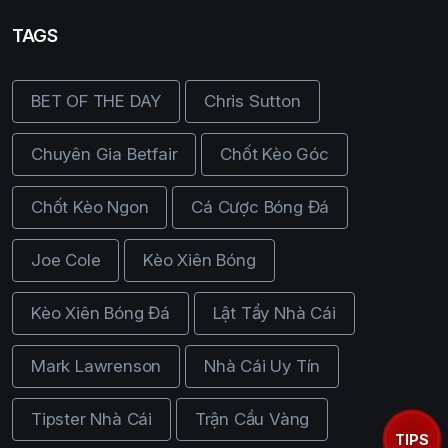
TAGS
BET OF THE DAY
Chris Sutton
Chuyên Gia Betfair
Chốt Kèo Góc
Chốt Kèo Ngon
Cá Cược Bóng Đá
Joe Cole
Kèo Xiên Bóng
Kèo Xiên Bóng Đá
Lật Tẩy Nhà Cái
Mark Lawrenson
Nhà Cái Uy Tín
Tipster Nhà Cái
Trận Cầu Vàng
TIPS