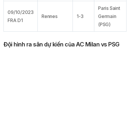
Paris Saint
09/10/2023
Rennes
1-3
Germain
FRA D1
(PSG)
Đội hình ra sân dự kiến của AC Milan vs PSG