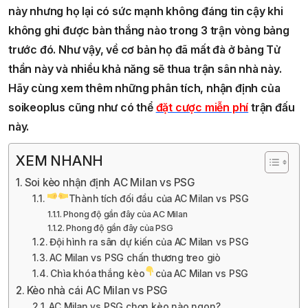
này nhưng họ lại có sức mạnh không đáng tin cậy khi
không ghi được bàn thắng nào trong 3 trận vòng bảng
trước đó. Như vậy, về cơ bản họ đã mất đà ở bảng Tử
thần này và nhiều khả năng sẽ thua trận sân nhà này.
Hãy cùng xem thêm những phân tích, nhận định của
soikeoplus cũng như có thể
đặt cược miễn phí
trận đấu
này.
XEM NHANH
Soi kèo nhận định AC Milan vs PSG
Thành tích đối đầu của AC Milan vs PSG
Phong độ gần đây của AC Milan
Phong độ gần đây của PSG
Đội hình ra sân dự kiến của AC Milan vs PSG
AC Milan vs PSG chấn thương treo giò
Chìa khóa thắng kèo
của AC Milan vs PSG
Kèo nhà cái AC Milan vs PSG
AC Milan vs PSG chọn kèo nào ngon?