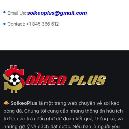
soikeoplus@gmail.com
Email Us:
Contact:
+1 845 366 612
SoikeoPlus
là một trang web chuyên về soi kèo
bóng đá. Chúng tôi cung cấp những thông tin hữu ích
trước các trận đấu như dự đoán kết quả, thống kê, và
những gợi ý về cách đặt cược. Nếu bạn là người yêu