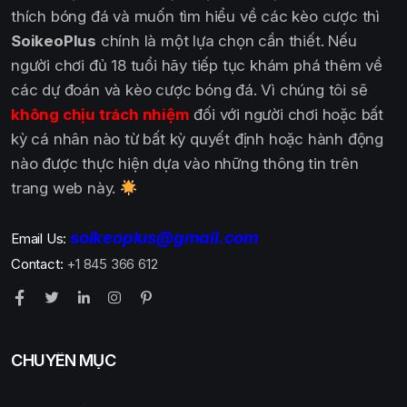
thích bóng đá và muốn tìm hiểu về các kèo cược thì
SoikeoPlus
chính là một lựa chọn cần thiết. Nếu
người chơi đủ 18 tuổi hãy tiếp tục khám phá thêm về
các dự đoán và kèo cược bóng đá. Vì chúng tôi sẽ
không chịu trách nhiệm
đối với người chơi hoặc bất
kỳ cá nhân nào từ bất kỳ quyết định hoặc hành động
nào được thực hiện dựa vào những thông tin trên
trang web này.
soikeoplus@gmail.com
Email Us:
Contact:
+1 845 366 612
CHUYÊN MỤC