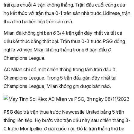
trải qua chuỗi 4 trận không thắng. Trận đấu cuối cùng của
họ kết thúc với trận thua 0-1 trên sân nhà trước Udinese, trận
thua thứ hai liên tiếp trên sân nhà.
Milan đã không ghi bàn ở 3/4 trận gần đây nhất và tất cả
đều kết thúc bằng thất bại. Trận thua 0-3 trước PSG đồng
nghĩa với việc Milan không thắng trong 6 trận đấu ở
Champions League.
AC Milan chỉ có một chiến thắng trong tám trận đấu ở
Champions League. Trong 5 trận đấu gần đây nhất tại
Champions League, Milan không ghi được bàn nào.
PSG
đáp trả trận thua trước Newcastle United bằng 5 trận
thắng liên tiếp. Họ bước vào trận đấu này sau chiến thắng 3-
0 trước Montpellier ở giải quốc nội. Đó là trận thắng thứ ba