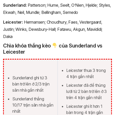
Sunderland:
Patterson; Hume, Seelt, O’Nien, Hjelde; Styles,
Ekwah, Neil, Mundle; Bellingham, Semedo
Leicester:
Hermansen; Choudhury, Faes, Vestergaard,
Justin; Winks, Dewsbury-Hall; Fatawu, Akgun, Mavididi;
Daka
Chìa khóa thắng kèo
của Sunderland vs
Leicester
Leicester thua 3 trong
4 trận gần nhất
Sunderland ghi từ 3
bàn trở lên ở 2/3 trận
Leicester đã để thủng
sân nhà gần nhất
lưới từ 2 bàn trở lên ở 3
trên 4 trận gần nhất
Sunderland thắng
10/17 trận sân nhà gần
Leicester ghi ít hơn 1
nhất
bàn trong 4 trận gần