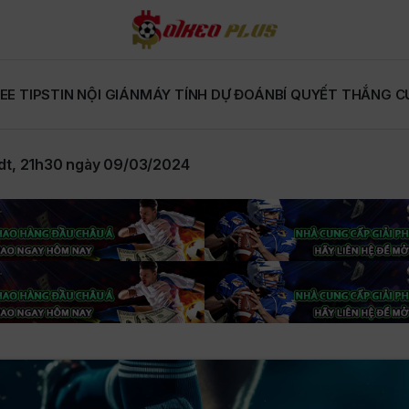
EE TIPS
TIN NỘI GIÁN
MÁY TÍNH DỰ ĐOÁN
BÍ QUYẾT THẮNG 
tadt, 21h30 ngày 09/03/2024