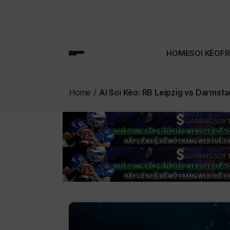
HOME
SOI KÈO
FR
Home
AI Soi Kèo: RB Leipzig vs Darms