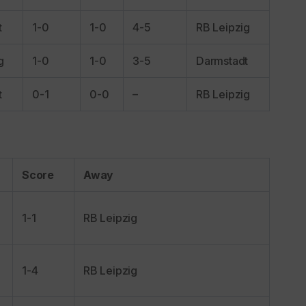
t
1-0
1-0
4-5
RB Leipzig
g
1-0
1-0
3-5
Darmstadt
t
0-1
0-0
–
RB Leipzig
Score
Away
1-1
RB Leipzig
1-4
RB Leipzig