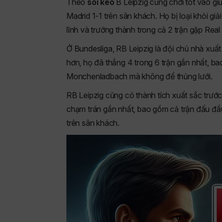
Theo
soi kèo
B Leipzig cũng chơi tốt vào g
Madrid 1-1 trên sân khách. Họ bị loại khỏi g
lĩnh và trưởng thành trong cả 2 trận gặp Real
Ở Bundesliga, RB Leipzig là đội chủ nhà xuất
hơn, họ đã thắng 4 trong 6 trận gần nhất, ba
Monchenladbach mà không để thủng lưới.
RB Leipzig cũng có thành tích xuất sắc trướ
chạm trán gần nhất, bao gồm cả trận đấu đầu 
trên sân khách.