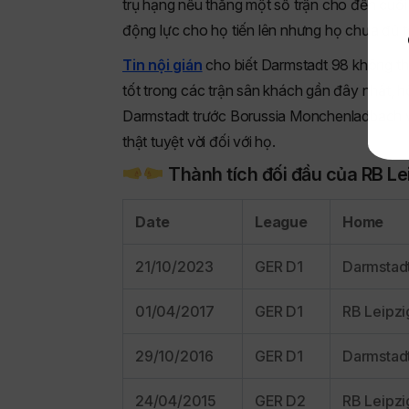
trụ hạng nếu thắng một số trận cho đến cuối c
động lực cho họ tiến lên nhưng họ chưa đủ t
Tin nội gián
cho biết Darmstadt 98 không th
tốt trong các trận sân khách gần đây nhất, h
Darmstadt trước Borussia Monchenladbach và
thật tuyệt vời đối với họ.
Thành tích đối đầu của RB Le
Date
League
Home
21/10/2023
GER D1
Darmstad
01/04/2017
GER D1
RB Leipzi
29/10/2016
GER D1
Darmstad
24/04/2015
GER D2
RB Leipzi