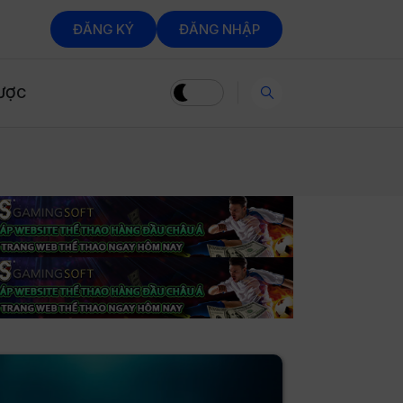
ĐĂNG KÝ
ĐĂNG NHẬP
CƯỢC