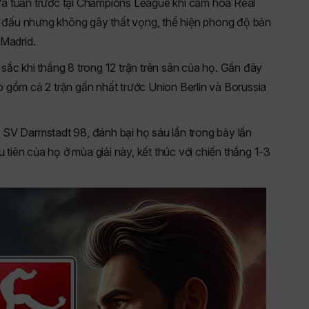
iữa tuần trước tại Champions League khi cầm hòa Real
iải đấu nhưng không gây thất vọng, thể hiện phong độ bản
 Madrid.
 sắc khi thắng 8 trong 12 trận trên sân của họ. Gần đây
o gồm cả 2 trận gần nhất trước Union Berlin và Borussia
c SV Darmstadt 98, đánh bại họ sáu lần trong bảy lần
tiên của họ ở mùa giải này, kết thúc với chiến thắng 1-3