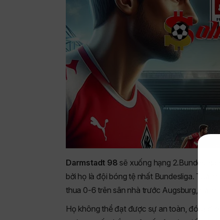
Darmstadt 98
sẽ xuống hạng 2.Bundesliga v
bởi họ là đội bóng tệ nhất Bundesliga. Tuần t
thua 0-6 trên sân nhà trước Augsburg, trận th
Họ không thể đạt được sự an toàn, đó là điều