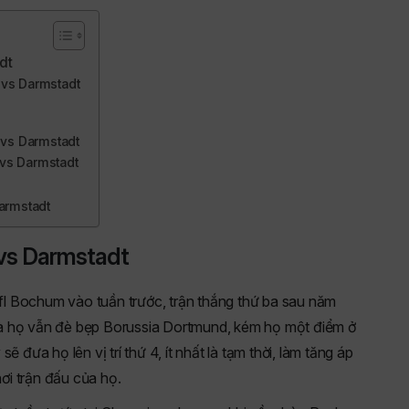
dt
 vs Darmstadt
g vs Darmstadt
 vs Darmstadt
Darmstadt
 vs Darmstadt
fl Bochum vào tuần trước, trận thắng thứ ba sau năm
 và họ vẫn đè bẹp Borussia Dortmund, kém họ một điểm ở
sẽ đưa họ lên vị trí thứ 4, ít nhất là tạm thời, làm tăng áp
ơi trận đấu của họ.