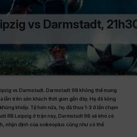
eipzig vs Darmstadt, 21h3
ipzig vs Darmstadt
. Darmstadt 98 không thể mang
à lẫn trên sân khách thời gian gần đây. Họ đã kông
 khủng khiếp. Tệ hơn nữa, họ đã thua 1-3 ở lần chạm
 với RB Leipzig ở trận này, Darmstadt 98 sẽ khó có
h, nhận định của soikeoplus cũng như có thể