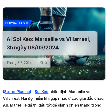
EUROPA LEAGUE
AI Soi Kèo: Marseille vs Villarreal,
3h ngày 08/03/2024
Tháng 3 7, 2024
0
(SoikeoPlus.co)
–
Soi Kèo
nhận định Marseille vs
Villarreal
. Hai đội hiếm khi gặp nhau ở các giải đấu châu
Âu. Marseille đã thi đấu tốt để giành chiến thắng trong