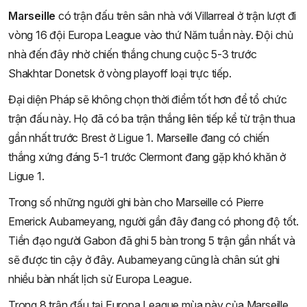
Marseille
có trận đấu trên sân nhà với Villarreal ở trận lượt đi
vòng 16 đội Europa League vào thứ Năm tuần này. Đội chủ
nhà đến đây nhờ chiến thắng chung cuộc 5-3 trước
Shakhtar Donetsk ở vòng playoff loại trực tiếp.
Đại diện Pháp sẽ không chọn thời điểm tốt hơn để tổ chức
trận đấu này. Họ đã có ba trận thắng liên tiếp kể từ trận thua
gần nhất trước Brest ở Ligue 1. Marseille đang có chiến
thắng xứng đáng 5-1 trước Clermont đang gặp khó khăn ở
Ligue 1.
Trong số những người ghi bàn cho Marseille có Pierre
Emerick Aubameyang, người gần đây đang có phong độ tốt.
Tiền đạo người Gabon đã ghi 5 bàn trong 5 trận gần nhất và
sẽ được tin cậy ở đây. Aubameyang cũng là chân sút ghi
nhiều bàn nhất lịch sử Europa League.
Trong 8 trận đấu tại Europa League mùa này của Marseille,