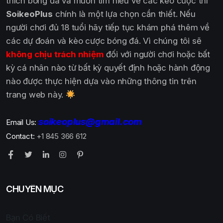
thích bóng đá và muốn tìm hiểu về các kèo cược thì
SoikeoPlus
chính là một lựa chọn cần thiết. Nếu
người chơi đủ 18 tuổi hãy tiếp tục khám phá thêm về
các dự đoán và kèo cược bóng đá. Vì chúng tôi sẽ
không chịu trách nhiệm
đối với người chơi hoặc bất
kỳ cá nhân nào từ bất kỳ quyết định hoặc hành động
nào được thực hiện dựa vào những thông tin trên
trang web này.
soikeoplus@gmail.com
Email Us:
Contact:
+1 845 366 612
CHUYÊN MỤC
Bạn Có Biết