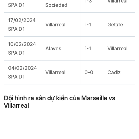
1-3
Villarreal
SPA D1
Sociedad
17/02/2024
Villarreal
1-1
Getafe
SPA D1
10/02/2024
Alaves
1-1
Villarreal
SPA D1
04/02/2024
Villarreal
0-0
Cadiz
SPA D1
Đội hình ra sân dự kiến của Marseille vs
Villarreal