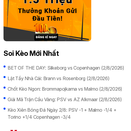
Soi Kèo Mới Nhất
BET OF THE DAY: Silkeborg vs Copenhagen (2/8/2026)
Lật Tẩy Nhà Cái: Brann vs Rosenborg (2/8/2026)
Chốt Kèo Ngon: Brommapojkarna vs Malmo (2/8/2026)
Giải Mã Trận Cầu Vàng: PSV vs AZ Alkmaar (2/8/2026)
Kèo Xiên Bóng Đá Ngày 2/8: PSV -1 + Malmo -1/4 +
Torino +1/4 Copenhagen -3/4