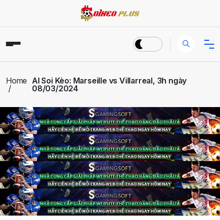
Home
AI Soi Kèo: Marseille vs Villarreal, 3h ngày
08/03/2024