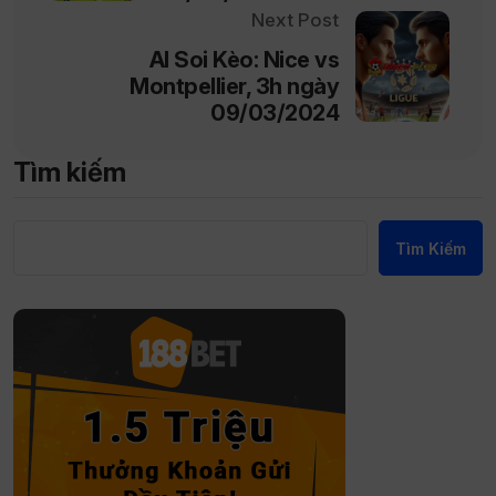
Next Post
AI Soi Kèo: Nice vs
Montpellier, 3h ngày
09/03/2024
Tìm kiếm
Tìm Kiếm