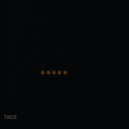
Bóng Đá Đức
Bóng Đá Pháp
Bóng Đá Tây Ban Nha
Bóng Đá Ý
Champions League
EURO
Europa Conference League
Europa League
Máy Tính Dự Đoán
Review Nhà Cái
Soi Kèo
Tin Nội Gián
World Cup
TAGS