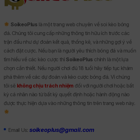
SoikeoPlus
là một trang web chuyên về soi kèo bóng
đá. Chúng tôi cung cấp những thông tin hữu ích trước các
trận đấu như dự đoán kết quả, thống kê, và những gợi ý về
cách đặt cược. Nếu bạn là người yêu thích bóng đá và muốn
tìm hiểu về các kèo cược thì
SoikeoPlus
chính là một lựa
chọn cần thiết. Nếu người chơi đủ 18 tuổi hãy tiếp tục khám
phá thêm về các dự đoán và kèo cược bóng đá. Vì chúng
tôi sẽ
không chịu trách nhiệm
đối với người chơi hoặc bất
kỳ cá nhân nào từ bất kỳ quyết định hoặc hành động nào
được thực hiện dựa vào những thông tin trên trang web này.
soikeoplus@gmail.com
Email Us: