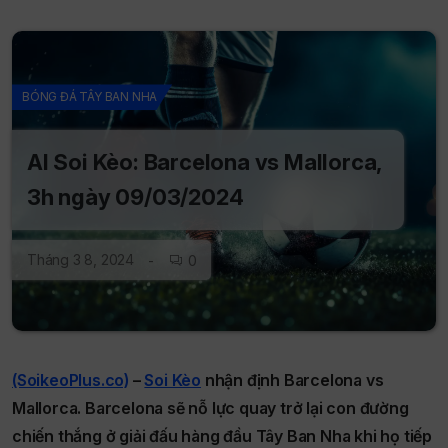
BÓNG ĐÁ TÂY BAN NHA
AI Soi Kèo: Barcelona vs Mallorca,
3h ngày 09/03/2024
Tháng 3 8, 2024
0
(SoikeoPlus.co)
–
Soi Kèo
nhận định Barcelona vs
Mallorca
. Barcelona sẽ nỗ lực quay trở lại con đường
chiến thắng ở giải đấu hàng đầu Tây Ban Nha khi họ tiếp