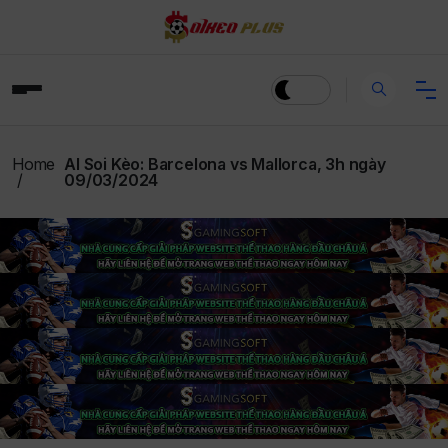
Home
AI Soi Kèo: Barcelona vs Mallorca, 3h ngày
09/03/2024