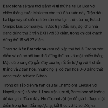
Barcelona
sẽ tạm thời giành vị trí thứ hai tại La Liga với
chiến thắng trước Mallorca vào thứ Sáu tuần này. Trận đấu
La Liga này sẽ diễn ra trên sân nhà tạm thời của họ, Estadi
Olimpic Luis Companys. Trước trận đấu này, đội chủ nhà
đang đứng thứ 3 trên BXH với 58 điểm, trong khi đội khách
đứng thứ 15 với 27 điểm.
Theo
soi kèo Barcelona
kém đội xếp thứ hai là Girona một
điểm và có cơ hội tạm thời đứng thứ hai với một chiến thắng.
Mặc dù phong độ gần đây của họ rất ấn tượng với 4 chiến
thắng và 2 trận hòa, nhưng họ lại có trận hòa 0-0 đáng thất
vọng trước Athletic Bilbao.
Trong khi sắp diễn ra trận đấu tại Champions League với
Napoli, nơi tỷ số hòa 1-1 sau trận lượt đi, Barcelona sẽ không
dễ dàng thi đấu ở đây. Họ đã phải vật lộn để giành được một
điểm trong trận đấu ngược lại, kết thúc với tỷ số 2-2, và