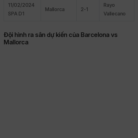
11/02/2024
Rayo
Mallorca
2-1
SPA D1
Vallecano
Đội hình ra sân dự kiến của Barcelona vs
Mallorca