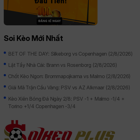
Soi Kèo Mới Nhất
BET OF THE DAY: Silkeborg vs Copenhagen (2/8/2026)
Lật Tẩy Nhà Cái: Brann vs Rosenborg (2/8/2026)
Chốt Kèo Ngon: Brommapojkarna vs Malmo (2/8/2026)
Giải Mã Trận Cầu Vàng: PSV vs AZ Alkmaar (2/8/2026)
Kèo Xiên Bóng Đá Ngày 2/8: PSV -1 + Malmo -1/4 +
Torino +1/4 Copenhagen -3/4