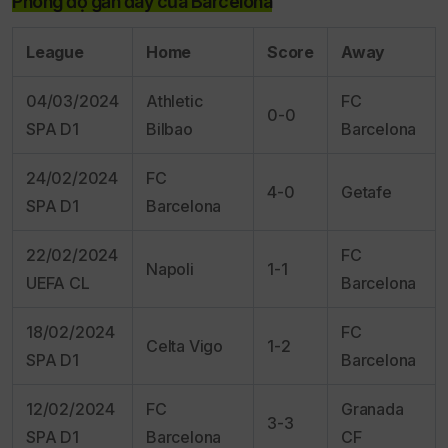
Phong độ gần đây của Barcelona
League
Home
Score
Away
04/03/2024
Athletic
FC
0-0
SPA D1
Bilbao
Barcelona
24/02/2024
FC
4-0
Getafe
SPA D1
Barcelona
22/02/2024
FC
Napoli
1-1
UEFA CL
Barcelona
18/02/2024
FC
Celta Vigo
1-2
SPA D1
Barcelona
12/02/2024
FC
Granada
3-3
SPA D1
Barcelona
CF