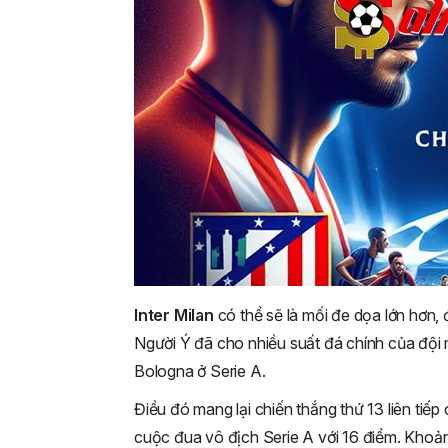
Inter Milan
có thể sẽ là mối đe dọa lớn hơn,
Người Ý đã cho nhiều suất đá chính của đội 
Bologna ở Serie A.
Điều đó mang lại chiến thắng thứ 13 liên tiế
cuộc đua vô địch Serie A với 16 điểm. Khoả