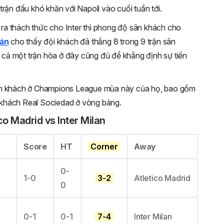
 trận đấu khó khăn với Napoli vào cuối tuần tới.
 ra thách thức cho Inter thì phong độ sân khách cho
ián
cho thấy đội khách đã thắng 8 trong 9 trận sân
 cả một trận hòa ở đây cũng đủ để khẳng định sự tiến
 sân khách ở Champions League mùa này của họ, bao gồm
m khách Real Sociedad ở vòng bảng.
co Madrid vs Inter Milan
Score
HT
Corner
Away
0-
1-0
3-2
Atletico Madrid
0
0-1
0-1
7-4
Inter Milan