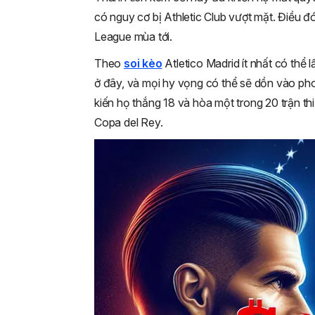
có nguy cơ bị Athletic Club vượt mặt. Điều 
League mùa tới.
Theo
soi kèo
Atletico Madrid ít nhất có thể 
ở đây, và mọi hy vọng có thể sẽ dồn vào p
kiến ​​họ thắng 18 và hòa một trong 20 trận thi
Copa del Rey.