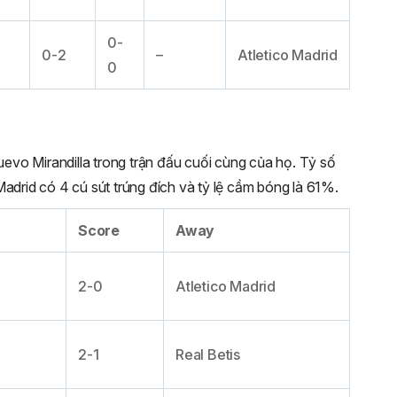
0-
0-2
–
Atletico Madrid
0
uevo Mirandilla trong trận đấu cuối cùng của họ. Tỷ số
 Madrid có 4 cú sút trúng đích và tỷ lệ cầm bóng là 61%.
Score
Away
2-0
Atletico Madrid
2-1
Real Betis