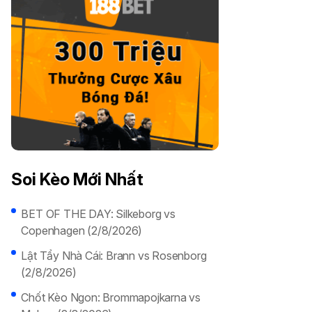
Soi Kèo Mới Nhất
BET OF THE DAY: Silkeborg vs
Copenhagen (2/8/2026)
Lật Tẩy Nhà Cái: Brann vs Rosenborg
(2/8/2026)
Chốt Kèo Ngon: Brommapojkarna vs