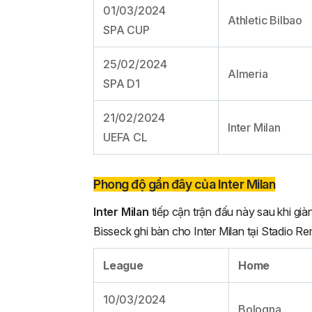
01/03/2024
Athletic Bilbao
SPA CUP
25/02/2024
Almeria
SPA D1
21/02/2024
Inter Milan
UEFA CL
Phong độ gần đây của Inter Milan
Inter Milan
tiếp cận trận đấu này sau khi già
Bisseck ghi bàn cho Inter Milan tại Stadio Re
League
Home
10/03/2024
Bologna