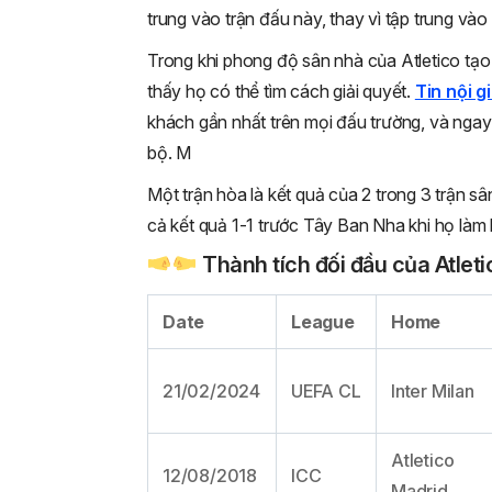
trung vào trận đấu này, thay vì tập trung vào
Trong khi phong độ sân nhà của Atletico tạo
thấy họ có thể tìm cách giải quyết.
Tin nội g
khách gần nhất trên mọi đấu trường, và ngay
bộ. M
Một trận hòa là kết quả của 2 trong 3 trận
cả kết quả 1-1 trước Tây Ban Nha khi họ là
Thành tích đối đầu của Atleti
Date
League
Home
21/02/2024
UEFA CL
Inter Milan
Atletico
12/08/2018
ICC
Madrid