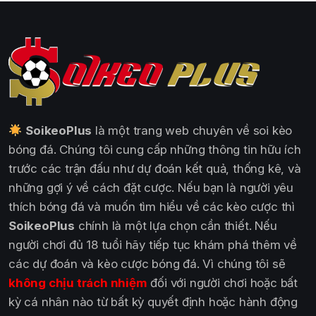
SoikeoPlus
là một trang web chuyên về soi kèo
bóng đá. Chúng tôi cung cấp những thông tin hữu ích
trước các trận đấu như dự đoán kết quả, thống kê, và
những gợi ý về cách đặt cược. Nếu bạn là người yêu
thích bóng đá và muốn tìm hiểu về các kèo cược thì
SoikeoPlus
chính là một lựa chọn cần thiết. Nếu
người chơi đủ 18 tuổi hãy tiếp tục khám phá thêm về
các dự đoán và kèo cược bóng đá. Vì chúng tôi sẽ
không chịu trách nhiệm
đối với người chơi hoặc bất
kỳ cá nhân nào từ bất kỳ quyết định hoặc hành động