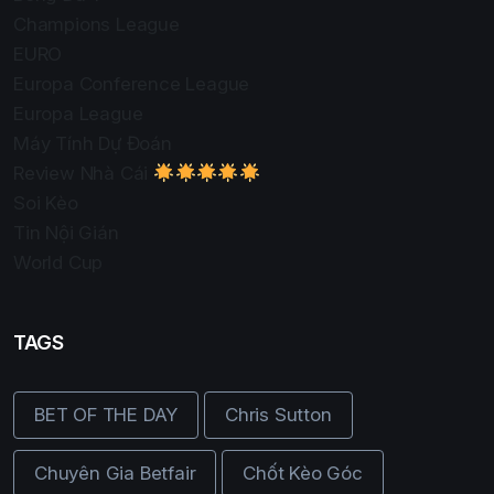
Champions League
EURO
Europa Conference League
Europa League
Máy Tính Dự Đoán
Review Nhà Cái
Soi Kèo
Tin Nội Gián
World Cup
TAGS
BET OF THE DAY
Chris Sutton
Chuyên Gia Betfair
Chốt Kèo Góc