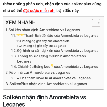
thêm những phân tích, nhận định của soikeoplus cũng
như có thể
đặt cược miễn phí
trận đấu này.
XEM NHANH
Soi kèo nhận định Amorebieta vs Leganes
Thành tích đối đầu của Amorebieta vs Leganes
Phong độ gần đây của Amorebieta
Phong độ gần đây của Leganes
Đội hình ra sân dự kiến của Amorebieta vs Leganes
Thông tin lực lượng mới nhất Amorebieta vs
Leganes
Chìa khóa thắng kèo
của Amorebieta vs Leganes
Kèo nhà cái Amorebieta vs Leganes
♠ Tips tham khảo từ AI Amorebieta vs Leganes
SoikeoPlus nhận định Amorebieta vs Leganes
Soi kèo nhận định Amorebieta vs
Leganes