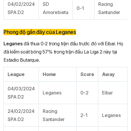
04/02/2024
SD
Racing
0-1
SPA D2
Amorebieta
Santander
Phong độ gần đây của Leganes
Leganes
đã thua 0-2 trong trận đấu trước đó với Eibar. Họ
đã kiểm soát bóng 57% trong trận đấu La Liga 2 này tại
Estadio Butarque.
League
Home
Score
Away
04/03/2024
Leganes
0-2
Eibar
SPA D2
24/02/2024
Racing
2-1
Leganes
SPA D2
Santander