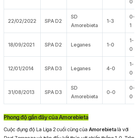
0
SD
0-
22/02/2022
SPA D2
1-3
Amorebieta
1
1-
18/09/2021
SPA D2
Leganes
1-0
0
1-
12/01/2014
SPA D3
Leganes
4-0
0
SD
0-
31/08/2013
SPA D3
0-0
Amorebieta
0
Phong độ gần đây của Amorebieta
Cuộc đụng độ La Liga 2 cuối cùng của
Amorebieta
là với
Real Zaragoza và trận đấu kết thúc với chiến thắng 1-0. Trận