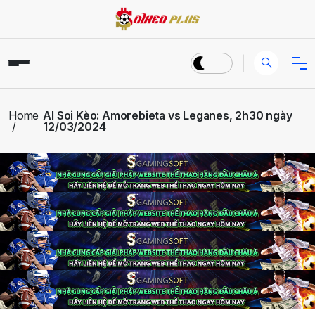
Home
AI Soi Kèo: Amorebieta vs Leganes, 2h30 ngày
12/03/2024