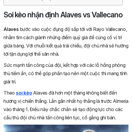
Soi kèo nhận định Alaves vs Vallecano
Alaves
bước vào cuộc đụng độ sắp tới với Rayo Vallecano,
nhằm tìm cách giành những điểm quý giá để củng cố vị trí
giữa bảng. Với chuỗi kết quả trái chiều, đội chủ nhà sẽ hướng
tới tận dụng lợi thế sân nhà.
Sức mạnh tấn công của đội, kết hợp với các lỗ hổng phòng
thủ tiềm ẩn, có thể góp phần tạo nên một cuộc thi mang tính
giải trí.
Theo
soi kèo
Alaves đã hơn một tháng không biết đến
hương vị chiến thắng. Lần gần nhất họ thắng là trước Almeria
vào tháng 1. Điều này chắc chắn sẽ tạo động lực cho các
cầu thủ đội chủ nhà tấn công liên tục, cố gắng ghi bàn.