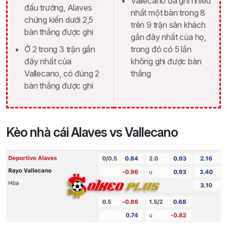
Vallecano đã ghi nhiều
đấu trường, Alaves
nhất một bàn trong 8
chứng kiến dưới 2,5
trên 9 trận sân khách
bàn thắng được ghi
gần đây nhất của họ,
Ở 2 trong 3 trận gần
trong đó có 5 lần
đây nhất của
không ghi được bàn
Vallecano, có đúng 2
thắng
bàn thắng được ghi
Kèo nhà cái Alaves vs Vallecano