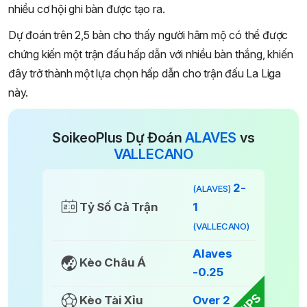
nhiều cơ hội ghi bàn được tạo ra.
Dự đoán trên 2,5 bàn cho thấy người hâm mộ có thể được
chứng kiến một trận đấu hấp dẫn với nhiều bàn thắng, khiến
đây trở thành một lựa chọn hấp dẫn cho trận đấu La Liga
này.
SoikeoPlus Dự Đoán
ALAVES
vs
VALLECANO
2-
(ALAVES)
Tỷ Số Cả Trận
1
(VALLECANO)
Alaves
Kèo Châu Á
-0.25
TIPS
Kèo Tài Xỉu
Over 2