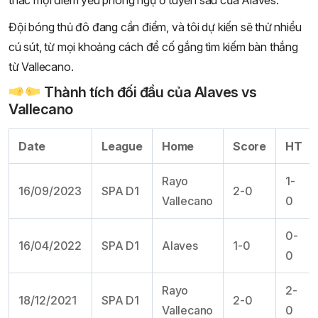
Đội bóng thủ đô đang cần điểm, và tôi dự kiến sẽ thử nhiều
cú sút, từ mọi khoảng cách để cố gắng tìm kiếm bàn thắng
từ Vallecano.
Thành tích đối đầu của Alaves vs
Vallecano
Date
League
Home
Score
HT
Rayo
1-
16/09/2023
SPA D1
2-0
Vallecano
0
0-
16/04/2022
SPA D1
Alaves
1-0
0
Rayo
2-
18/12/2021
SPA D1
2-0
Vallecano
0