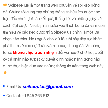
SoikeoPlus
là một trang web chuyên về soi kèo bóng
đá. Chúng tôi cung cấp những thông tin hữu ích trước các
trận đấu như dự đoán kết quả, thống kê, và những gợi ý về
cách đặt cược. Nếu bạn là người yêu thích bóng đá và muốn
tìm hiểu về các kèo cược thì
SoikeoPlus
chính là một lựa
chọn cần thiết. Nếu người chơi đủ 18 tuổi hãy tiếp tục khám
phá thêm về các dự đoán và kèo cược bóng đá. Vì chúng
tôi sẽ
không chịu trách nhiệm
đối với người chơi hoặc bất
kỳ cá nhân nào từ bất kỳ quyết định hoặc hành động nào
được thực hiện dựa vào những thông tin trên trang web này.
soikeoplus@gmail.com
Email Us:
Contact:
+1 845 366 612