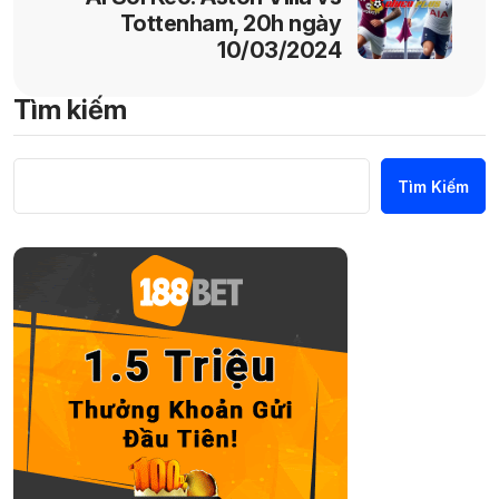
Tottenham, 20h ngày
10/03/2024
Tìm kiếm
Tìm Kiếm