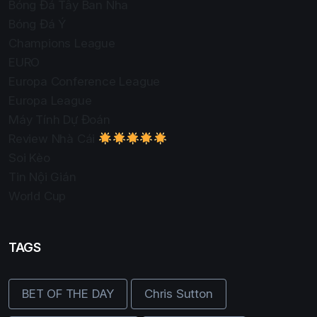
Bóng Đá Tây Ban Nha
Bóng Đá Ý
Champions League
EURO
Europa Conference League
Europa League
Máy Tính Dự Đoán
Review Nhà Cái
Soi Kèo
Tin Nội Gián
World Cup
TAGS
BET OF THE DAY
Chris Sutton