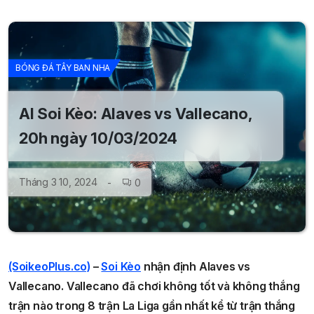
BÓNG ĐÁ TÂY BAN NHA
AI Soi Kèo: Alaves vs Vallecano,
20h ngày 10/03/2024
Tháng 3 10, 2024
0
(SoikeoPlus.co)
–
Soi Kèo
nhận định Alaves vs
Vallecano
. Vallecano đã chơi không tốt và không thắng
trận nào trong 8 trận La Liga gần nhất kể từ trận thắng