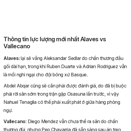
Thông tin lực lượng mới nhất Alaves vs
Vallecano
Alaves:
lại sẽ vắng Aleksandar Sedlar do chấn thương đầu
gối dài hạn, trong khi Ruben Duarte và Adrian Rodriguez vẫn
là mối nghi ngại cho đội bóng xứ Basque.
Abdel Abqar cũng sẽ cần phải được đánh giá, do đã bị buộc
phải rời sân sớm trong trận gặp Osasuna lần trước, vì vậy
Nahuel Tenaglia có thể phải xuất phát ở giữa hàng phòng
ngự.
Vallecano
: Diego Mendez vẫn chưa thể ra sân do chấn
thương đùi, nhưng Pep Chavarria đã sẵn sàng sau án treo